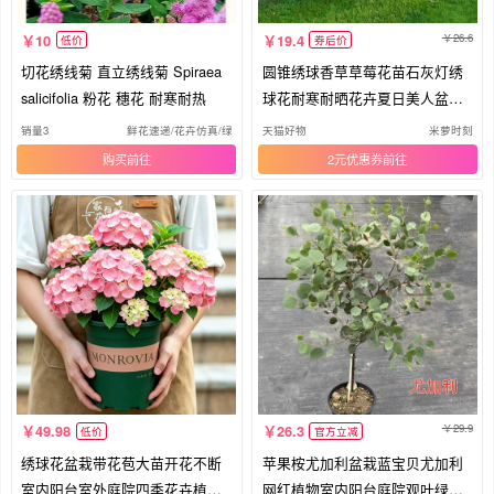
26.6
10
19.4
低价
券后价
切花绣线菊 直立绣线菊 Spiraea
圆锥绣球香草草莓花苗石灰灯绣
salicifolia 粉花 穗花 耐寒耐热
球花耐寒耐晒花卉夏日美人盆栽
植物
销量3
鲜花速递/花卉仿真/绿植园艺
天猫好物
米萝时刻
购买
2元优惠券
29.9
49.98
26.3
低价
官方立减
绣球花盆栽带花苞大苗开花不断
苹果桉尤加利盆栽蓝宝贝尤加利
室内阳台室外庭院四季花卉植物
网红植物室内阳台庭院观叶绿植