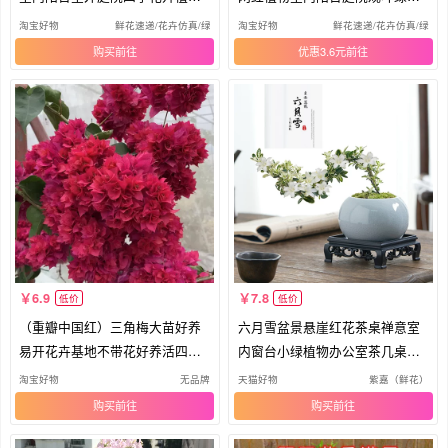
绿植
包邮
淘宝好物
鲜花速递/花卉仿真/绿植园艺
淘宝好物
鲜花速递/花卉仿真/绿植
购买
优惠3.6元
6.9
7.8
低价
低价
（重瓣中国红）三角梅大苗好养
六月雪盆景悬崖红花茶桌禅意室
易开花卉基地不带花好养活四季
内窗台小绿植物办公室茶几桌面
开花
盆栽
淘宝好物
无品牌
天猫好物
紫嘉（鲜花）
购买
购买