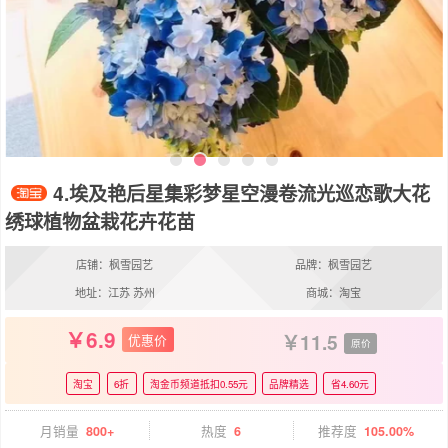
4.埃及艳后星集彩梦星空漫卷流光巡恋歌大花
绣球植物盆栽花卉花苗
店铺：枫雪园艺
品牌：枫雪园艺
地址：江苏 苏州
商城：淘宝
6.9
11.5
优惠价
原价
淘宝
6折
淘金币频道抵扣0.55元
品牌精选
省4.60元
月销量
800+
热度
6
推荐度
105.00%