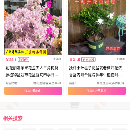
26.8
35.8
22.1
31.5
购物券
官方立减
勤花丽娜苹果花金夫人三角梅爬
独杆小叶栀子花盆栽老桩开花浓
藤植物盆栽带花盆庭院四季开花
香室内阳台庭院多年生植物耐热
新款
耐寒
淘宝好物
鲜花速递/花卉仿真/绿植园艺
销量3
鲜花速递/花卉仿真/绿植
优惠2元
优惠4.3元
相关搜索