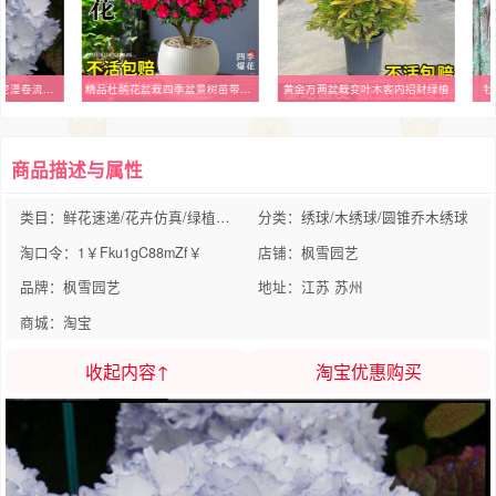
4.埃及艳后星集彩梦星空漫卷流光巡恋歌大花绣球植物盆栽花卉花苗
精品杜鹃花盆栽四季盆景树苗带花苞老桩进口野生西洋名贵大棵花卉
黄金万两盆栽变叶木客内招财绿植
牡
商品描述与属性
类目：鲜花速递/花卉仿真/绿植园艺
分类：绣球/木绣球/圆锥乔木绣球
淘口令：1￥Fku1gC88mZf￥
店铺：枫雪园艺
品牌：枫雪园艺
地址：江苏 苏州
商城：淘宝
收起内容↑
淘宝优惠购买