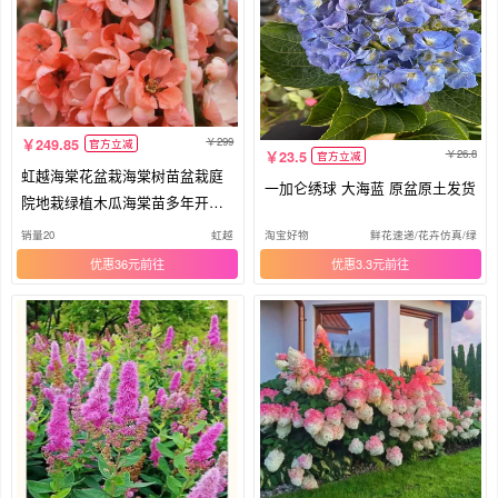
299
249.85
官方立减
26.8
23.5
官方立减
虹越海棠花盆栽海棠树苗盆栽庭
一加仑绣球 大海蓝 原盆原土发货
院地栽绿植木瓜海棠苗多年开花
植物
销量20
虹越
淘宝好物
鲜花速递/花卉仿真/绿植
优惠36元
优惠3.3元