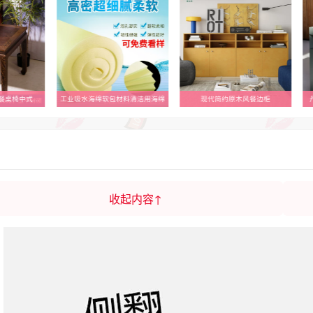
鸡翅木小方桌正方形餐桌椅中式红木四方桌子实木打牌棋牌桌八仙桌
工业吸水海绵软包材料清洁用海绵
现代简约原木风餐边柜
丹
收起内容↑