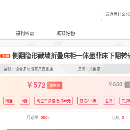
福利权益
逛逛好物
侧翻隐形藏墙折叠床柜一体墨菲床下翻转
店铺：逸舍多功能家具直销店
品牌：其他家
572
650
优惠价
在
淘宝
8折
淘金币频道抵扣39元
官方8.8折
包邮
品牌
月销量
热度
500+
2