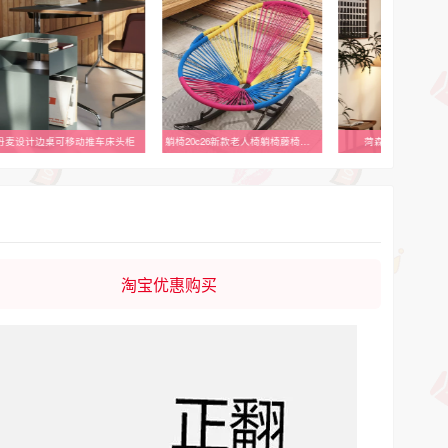
麦设计边桌可移动推车床头柜
躺椅20c26新款老人椅躺椅藤椅阳台午休懒人沙发彩色摇摇椅子逍遥
菏森派实木360°旋转
淘宝优惠购买