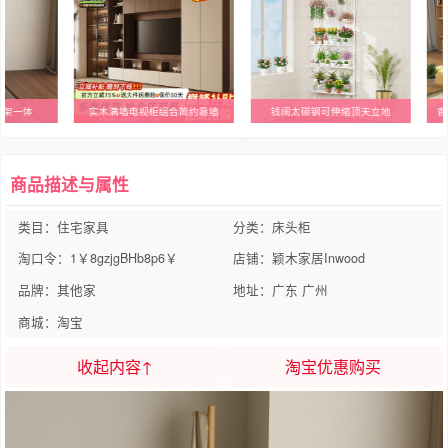
衣架一体
实木满墙电视柜组合简约靠墙
钱阔太碳钢可伸缩顶天立地
香
商品描述与属性
类目：住宅家具
分类：床头柜
淘口令：1￥8gzjgBHb8p6￥
店铺：颖木家居Inwood
品牌：其他家
地址：广东 广州
商城：淘宝
收起内容↑
淘宝优惠购买