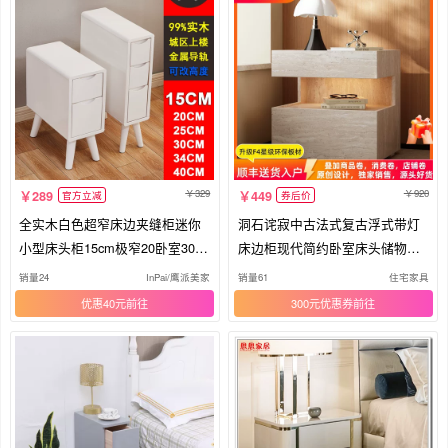
329
920
289
449
官方立减
券后价
全实木白色超窄床边夹缝柜迷你
洞石诧寂中古法式复古浮式带灯
小型床头柜15cm极窄20卧室30小
床边柜现代简约卧室床头储物收
尺寸
纳柜
销量24
InPai/鹰派美家
销量61
住宅家具
优惠40元
300元优惠券