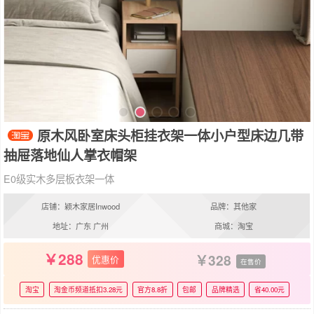
原木风卧室床头柜挂衣架一体小户型床边几带
抽屉落地仙人掌衣帽架
E0级实木多层板衣架一体
店铺：颖木家居Inwood
品牌：其他家
地址：广东 广州
商城：淘宝
288
328
优惠价
在售价
淘宝
淘金币频道抵扣3.28元
官方8.8折
包邮
品牌精选
省40.00元