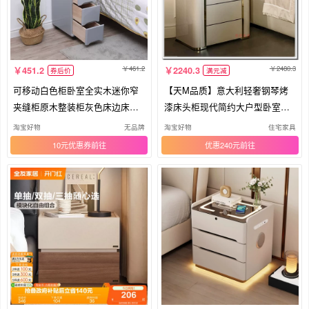
461.2
2480.3
451.2
2240.3
券后价
满元减
可移动白色柜卧室全实木迷你窄
【天M品质】意大利轻奢钢琴烤
夹缝柜原木整装柜灰色床边床头
漆床头柜现代简约大户型卧室床
柜
边柜
淘宝好物
无品牌
淘宝好物
住宅家具
10元优惠券
优惠240元