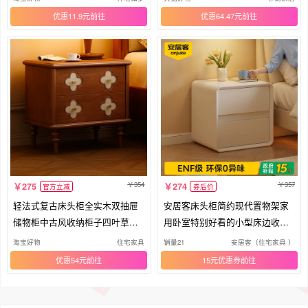
优惠11.9元
优惠64.47元
354
357
275
274
官方立减
券后价
轻法式复古床头柜全实木双抽屉
安居客床头柜简约现代置物架家
储物柜中古风收纳柜子四叶草床
用卧室特别好看的小型床边收纳
边柜
柜子
淘宝好物
住宅家具
销量21
安居客（住宅家具 ）
优惠54元
15元优惠券