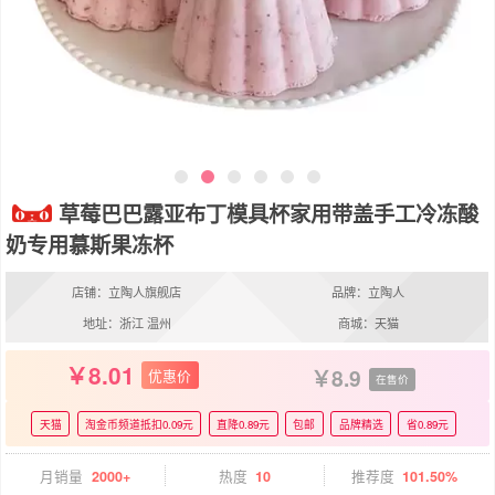
草莓巴巴露亚布丁模具杯家用带盖手工冷冻酸
奶专用慕斯果冻杯
店铺：立陶人旗舰店
品牌：立陶人
地址：浙江 温州
商城：天猫
8.01
8.9
优惠价
在售价
天猫
淘金币频道抵扣0.09元
直降0.89元
包邮
品牌精选
省0.89元
月销量
2000+
热度
10
推荐度
101.50%