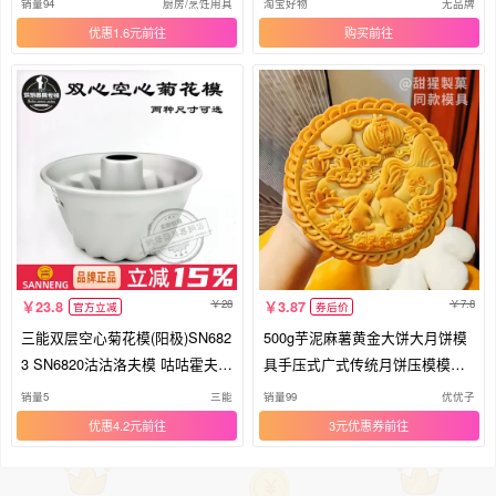
销量94
厨房/烹饪用具
淘宝好物
无品牌
优惠1.6元
购买
28
7.8
23.8
3.87
官方立减
券后价
三能双层空心菊花模(阳极)SN682
500g芋泥麻薯黄金大饼大月饼模
3 SN6820沽沽洛夫模 咕咕霍夫模
具手压式广式传统月饼压模模型
具
印具
销量5
三能
销量99
优优子
优惠4.2元
3元优惠券