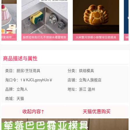
草莓巴巴露亚布丁模具杯家用带盖手工冷冻酸奶专用慕斯果冻杯
厨房挂钩免打孔不锈钢水槽置物架
大闸蟹月饼模小螃蟹绿豆糕模具
M
商品描述与属性
类目：厨房/烹饪用具
分类：烘焙模具
淘口令：1￥KJCLgzoyhUo￥
店铺：立陶人旗舰店
品牌：立陶人
地址：浙江 温州
商城：天猫
收起内容↑
天猫优惠购买