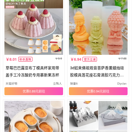
8.9
7.88
8.01
6.94
秒杀直降
官方立减
草莓巴巴露亚布丁模具杯家用带
3d如来佛祖观音菩萨香薰蜡烛硅
盖手工冷冻酸奶专用慕斯果冻杯
胶模具莲花座石膏滴胶巧克力矽
胶模
天猫好物
立陶人
销量6
Diyclan
优惠0.89元
优惠0.94元