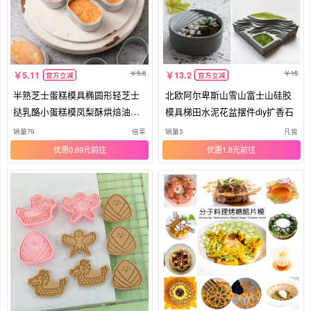
5.8
15
5.11
13.2
官方立减
官方立减
半熟芝士蛋糕模具椭圆形轻芝士
北欧阿尔卑斯山雪山富士山硅胶
挞乳酪小蛋糕模凤梨酥烘焙油纸
模具梯田水泥花盆摆件diy扩香石
围边
销量79
倍享
销量3
凡皆
优惠0.69元
优惠1.8元