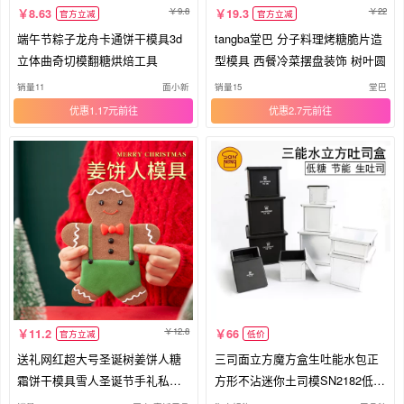
9.8
22
8.63
19.3
官方立减
官方立减
端午节粽子龙舟卡通饼干模具3d
tangba堂巴 分子料理烤糖脆片造
立体曲奇切模翻糖烘焙工具
型模具 西餐冷菜摆盘装饰 树叶圆
销量11
面小新
销量15
堂巴
优惠1.17元
优惠2.7元
12.8
11.2
66
官方立减
低价
送礼网红超大号圣诞树姜饼人糖
三司面立方魔方盒生吐能水包正
霜饼干模具雪人圣诞节手礼私房
方形不沾迷你土司模SN2182低糖
烘焙
模具