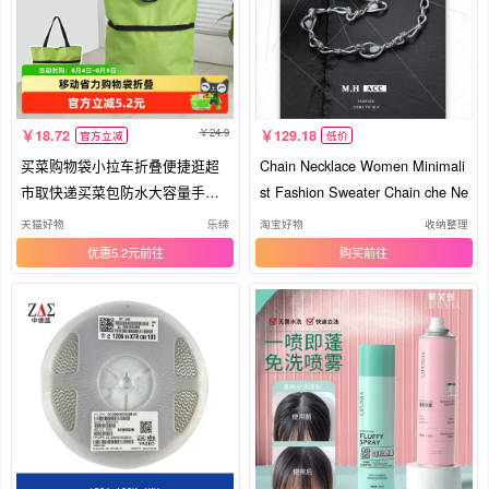
24.9
18.72
129.18
官方立减
低价
买菜购物袋小拉车折叠便捷逛超
Chain Necklace Women Minimali
市取快递买菜包防水大容量手提
st Fashion Sweater Chain che Ne
袋
天猫好物
乐缔
淘宝好物
收纳整理
优惠5.2元
购买