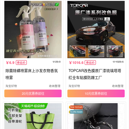
26.9
1026.6
6.9
1016.6
券后价
券后价
除菌除螨喷雾床上沙发衣物香氛
TOPCAR改色膜原厂漆琉璃塔塔
喷雾
红全车贴膜防蹭工厂
淘宝好物
收纳整理
淘宝好物
收纳整理
20元优惠券
10元优惠券