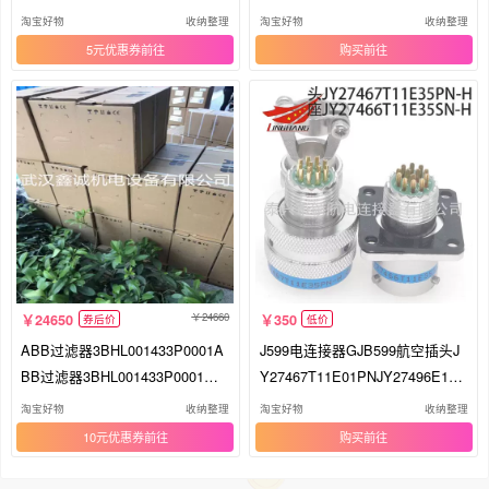
淘宝好物
收纳整理
淘宝好物
收纳整理
5元优惠券
购买
24660
24650
350
券后价
低价
ABB过滤器3BHL001433P0001A
J599电连接器GJB599航空插头J
BB过滤器3BHL001433P0001现
Y27467T11E01PNJY27496E11F
货供应
01SN
淘宝好物
收纳整理
淘宝好物
收纳整理
10元优惠券
购买