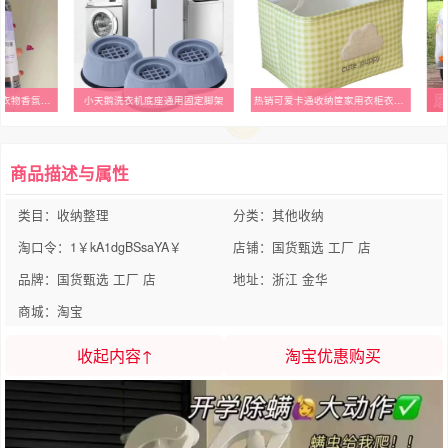
除菌除螨喷雾床上沙发衣物香氛喷雾
小天鹅洗衣机底座通用固定脚架
热销可爱卡通收纳筐家用衣柜衣物整理箱加厚布艺收纳盒车载宿舍储
商品描述与属性
类目：收纳整理
分类：其他收纳
淘口令：1￥kA1dgBSsaYA￥
店铺：国货甄选 工厂 店
品牌：国货甄选 工厂 店
地址：浙江 金华
商城：淘宝
收起内容↑
淘宝优惠购买