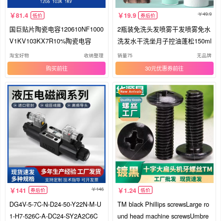
49.9
81.4
19.9
低价
券后价
国巨贴片陶瓷电容120610NF1000
2瓶装免洗头发喷雾干发喷雾免水
V1KV103KX7R10%陶瓷电容
洗发水干洗坐月子控油蓬松150ml
淘宝好物
收纳整理
销量75
无品牌
购买
30元优惠券
146
141
1.24
券后价
低价
DG4V-5-7C-N-D24-50-Y22N-M-U
TM black Phillips screwsLarge ro
1-H7-526C-A-DC24-SY2A2C6C
und head machine screwsUmbre