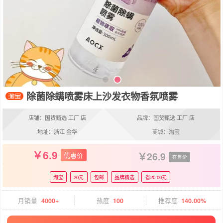
除菌除螨喷雾床上沙发衣物香氛喷雾
店铺：国货甄选 工厂 店
品牌：国货甄选 工厂 店
地址：浙江 金华
商城：淘宝
6.9
26.9
优惠价
在售价
淘宝
20元
包邮
品牌精选
省20.00元
月销量
4000+
热度
100
推荐度
140.00%