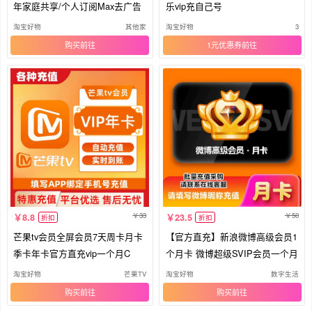
年家庭共享/个人订阅Max去广告
乐vip充自己号
淘宝好物
其他家
淘宝好物
3
购买
1元优惠券
33
50
8.8
23.5
折扣
折扣
芒果tv会员全屏会员7天周卡月卡
【官方直充】新浪微博高级会员1
季卡年卡官方直充vip一个月C
个月卡 微博超级SVIP会员一个月
淘宝好物
芒果TV
淘宝好物
数字生活
购买
购买