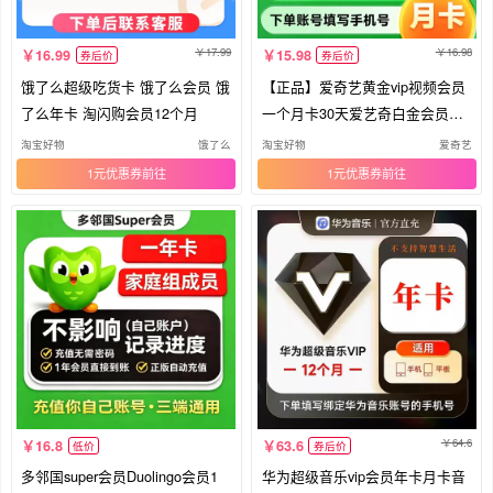
17.99
16.98
16.99
15.98
券后价
券后价
饿了么超级吃货卡 饿了么会员 饿
【正品】爱奇艺黄金vip视频会员
了么年卡 淘闪购会员12个月
一个月卡30天爱艺奇白金会员直
充
淘宝好物
饿了么
淘宝好物
爱奇艺
1元优惠券
1元优惠券
64.6
16.8
63.6
低价
券后价
多邻国super会员Duolingo会员1
华为超级音乐vip会员年卡月卡音