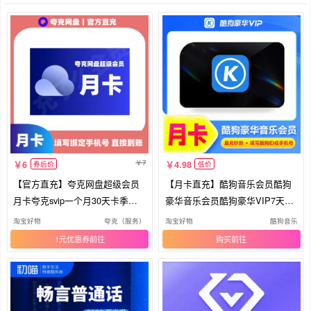
7
6
4.98
券后价
低价
【官方直充】夸克网盘超级会员
【月卡直充】酷狗音乐会员酷狗
月卡夸克svip一个月30天卡季卡
豪华音乐会员酷狗豪华VIP7天季
年卡
年卡
淘宝好物
夸克（服务）
淘宝好物
酷狗音乐
1元优惠券
购买