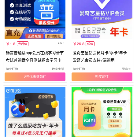
5.8
1.8
26.8
券后价
低价
畅言普通话app会员在线学习音节
爱奇艺星钻会员月卡/季卡/年卡
考试普通话全真测试畅言学习卡
爱奇艺会员支持7端通用
淘宝好物
数字生活
淘宝好物
爱奇艺
2元优惠券
购买