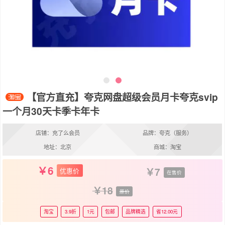
【官方直充】夸克网盘超级会员月卡夸克svip
一个月30天卡季卡年卡
店铺：充了么会员
品牌：夸克（服务）
地址：北京
商城：淘宝
6
7
优惠价
在售价
18
原价
淘宝
3.9折
1元
包邮
品牌精选
省12.00元