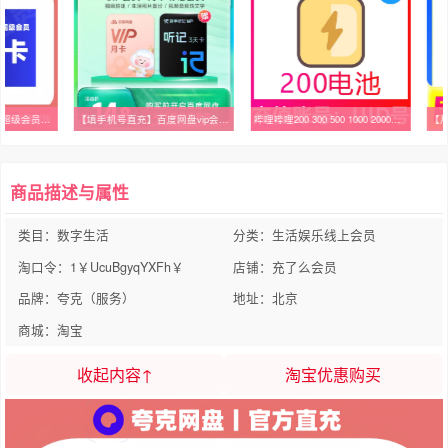
【官方直充】夸克网盘超级会员月卡夸克svip一个月30天卡季卡年卡
【填手机号直充】百度网盘vip会员月卡1个月 听记会员3天卡AI录音
哔哩哔哩200 300 500 1000 2000电池充值 bilibili电池 b站哔站
商品描述与属性
类目：数字生活
分类：生活娱乐线上会员
淘口令：1￥UcuBgyqYXFh￥
店铺：充了么会员
品牌：夸克（服务）
地址：北京
商城：淘宝
收起内容↑
淘宝优惠购买