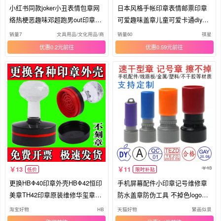
小红书同款joker小丑表情包章网
日本风格手帐印章表情邮票印章
络热梗恶趣味邓超跑男out印章搞
可爱趣味盖章儿童可爱卡通diy手
怪
账ins兔子兔兔猫咪狗狗子宠物奖
销量7
文具用品/文化用品/商务用品
销量60
祺星
励心情盖印印章
优惠0.2元
优惠0.59元
13
13
11
低价
限时补贴
更换HBΦ40印章外壳HBΦ42恒印
手机屏幕配件小印章记号维修章
美章TH42印章原装维修华玺章H
防水盖章防伪工具 不掉色logo主
YΦ40
板金属不褪色塑料标记 数字 擦不
淘宝好物
HB
天猫好物
繁画似景
掉快干章 章印