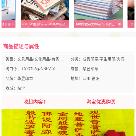
SH-2磁力搅拌器多功能电动实验室磁力电动控温搅拌器小型搅拌机
KOKUYO国誉Campus水果本笔记本子
A4防水拉链文件袋|7天热卖上千件
奥
商品描述与属性
类目：文具用品/文化用品/商务用品
分类：成品印章/学生用印/火漆
淘口令：1￥Q7o8gzNNhVt￥
店铺：华昱印章
品牌：华昱印章
地址：四川 德阳
商城：淘宝
收起内容↑
淘宝优惠购买