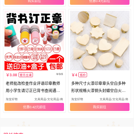
购买
优惠0.4元
3.5
3.08
4
官方立减
低价
老师批改检查作业评语印章教师
多种尺寸火漆印章章头空白多种
用小学生请订正已背书查阅通过
形状规格火漆铜头封蜡空白火漆
关章
印头
淘宝好物
文具用品/文化用品/商务用品
淘宝好物
文具用品/文化用品/商务
优惠0.42元
购买