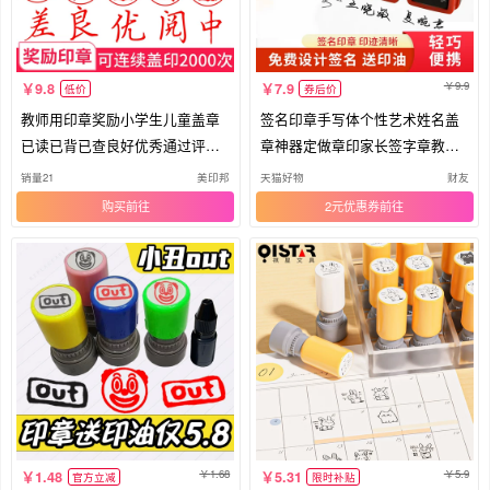
9.9
9.8
7.9
低价
券后价
教师用印章奖励小学生儿童盖章
签名印章手写体个性艺术姓名盖
已读已背已查良好优秀通过评语
章神器定做章印家长签字章教师
章印按压式幼儿园老师批改作业
个人名字刻印刻字工号
销量21
美印邦
天猫好物
财友
表扬鼓励带加油孔
购买
2元优惠券
1.68
5.9
1.48
5.31
官方立减
限时补贴