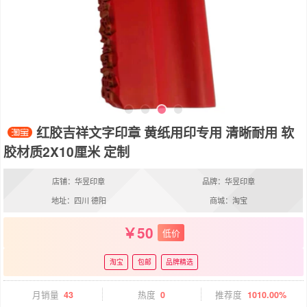
红胶吉祥文字印章 黄纸用印专用 清晰耐用 软
胶材质2X10厘米 定制
店铺：华昱印章
品牌：华昱印章
地址：四川 德阳
商城：淘宝
50
低价
淘宝
包邮
品牌精选
月销量
43
热度
0
推荐度
1010.00%