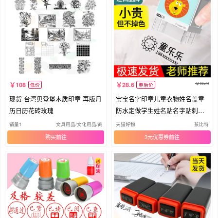
35.9
108
28.6
低价
券后价
现货 台湾贝登堡木质印章 再版月
宝宝名字印章儿童衣物姓名盖章
历日历花砖玫瑰
防水定做学生姓名贴名字贴刺绣
幼儿园姓名章印校服印名字章刻
销量1
文具用品/文化用品/商务用品
天猫好物
孩比特
字章入园准备用品
购买
3元优惠券