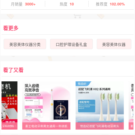
月销量
3000+
热度
10
推荐度
102.00%
看更多
美容美体仪器分类
口腔护理设备礼盒
美容美体仪器
看了又看
磨机牙科材料
素士电动牙刷男女通用一年续航
悦齿纪适配飞利浦电动牙刷头
素