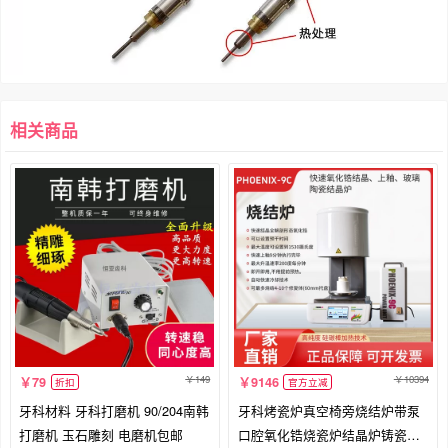
相关商品
149
10394
79
9146
折扣
官方立减
牙科材料 牙科打磨机 90/204南韩
牙科烤瓷炉真空椅旁烧结炉带泵
打磨机 玉石雕刻 电磨机包邮
口腔氧化锆烧瓷炉结晶炉铸瓷炉