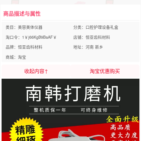
商品描述与属性
类目：美容美体仪器
分类：口腔护理设备礼盒
淘口令：1￥j66KgB9BaAF￥
店铺：恒亚齿科材料
品牌：恒亚齿科材料
地址：河南 新乡
商城：淘宝
收起内容↑
淘宝优惠购买