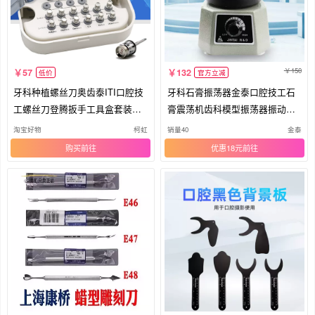
150
57
132
低价
官方立减
牙科种植螺丝刀奥齿泰ITI口腔技
牙科石膏振荡器金泰口腔技工石
工螺丝刀登腾扳手工具盒套装起
膏震荡机齿科模型振荡器振动器
子
包邮
淘宝好物
柯虹
销量40
金泰
购买
优惠18元