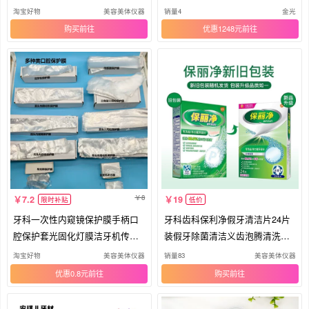
义齿
淘宝好物
美容美体仪器
销量4
金光
购买
优惠1248元
8
7.2
19
限时补贴
低价
牙科一次性内窥镜保护膜手柄口
牙科齿科保利净假牙清洁片24片
腔保护套光固化灯膜洁牙机传感
装假牙除菌清洁义齿泡腾清洗剂
器膜
包邮
淘宝好物
美容美体仪器
销量83
美容美体仪器
优惠0.8元
购买