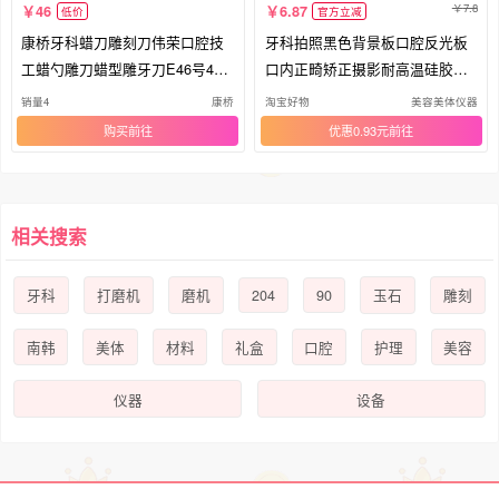
7.8
46
6.87
低价
官方立减
康桥牙科蜡刀雕刻刀伟荣口腔技
牙科拍照黑色背景板口腔反光板
工蜡勺雕刀蜡型雕牙刀E46号47E
口内正畸矫正摄影耐高温硅胶可
48
塑型
销量4
康桥
淘宝好物
美容美体仪器
购买
优惠0.93元
相关搜索
204
90
牙科
打磨机
磨机
玉石
雕刻
南韩
美体
材料
礼盒
口腔
护理
美容
仪器
设备