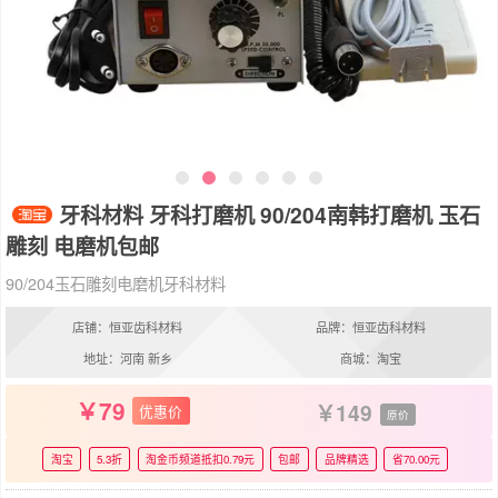
牙科材料 牙科打磨机 90/204南韩打磨机 玉石
雕刻 电磨机包邮
90/204玉石雕刻电磨机牙科材料
店铺：恒亚齿科材料
品牌：恒亚齿科材料
地址：河南 新乡
商城：淘宝
79
149
优惠价
原价
淘宝
5.3折
淘金币频道抵扣0.79元
包邮
品牌精选
省70.00元