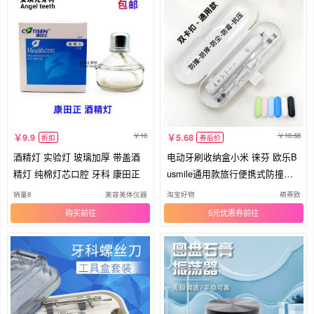
10
10.68
9.9
5.68
折扣
券后价
酒精灯 实验灯 玻璃加厚 带盖酒
电动牙刷收纳盒小米 徕芬 欧乐B
精灯 纯棉灯芯口腔 牙科 康田正
usmile通用款旅行便携式防撞防
摔
销量8
美容美体仪器
淘宝好物
萌蒂欧
购买
5元优惠券