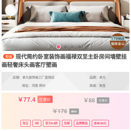
现代简约卧室装饰画福禄双至主卧房间墙壁挂
画轻奢床头画客厅壁画
店铺：卓凡装饰画工厂直销店
品牌：卓凡
地址：河南 郑州
商城：淘宝
77.4
88
优惠价
在售价
176
原价
淘宝
5折
官方8.8折
包邮
品牌精选
省98.60元