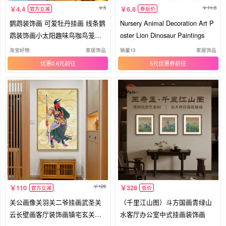
5
11.8
4.4
6.8
官方立减
券后价
鹦鹉装饰画 可爱牡丹挂画 线条鹦
Nursery Animal Decoration Art P
鹉装饰画小太阳趣味鸟咖鸟笼挂
oster Lion Dinosaur Paintings
画
淘宝好物
家居饰品
销量13
家居饰品
优惠0.6元
5元优惠券
126
110
328
官方立减
低价
关公画像关羽关二爷挂画武圣关
（千里江山图）斗方国画青绿山
云长壁画客厅装饰画镇宅玄关画
水客厅办公室中式挂画装饰画