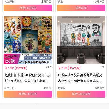
竖版
淘宝好物
家居饰品
销量5
家居饰品
优惠16元
购买
2.3
9
1.92
7.92
限时优惠
官方立减
经典怀旧卡通动画海报1复古牛皮
理发店墙面装饰美发背景墙纸复
纸8090影视儿童童年回忆墙贴画
古个性发型图片海报发廊墙贴自
报
粘画
淘宝好物
锦艺轩
销量12
家居饰品
优惠0.11元
优惠1.08元