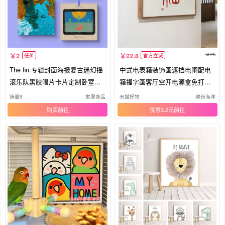
26
2
22.8
低价
官方立减
The fin.专辑封面海报复古迷幻摇
中式电表箱装饰画遮挡电闸配电
滚乐队黑胶唱片卡片定制卧室装
箱福字画客厅空开电源盒免打孔
饰
挂画
销量9
家居饰品
天猫好物
缤纷海洋
购买
优惠3.2元