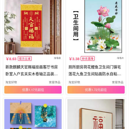
9.8
5.1
8.63
3.38
官方立减
秒杀直降
新款麒麟天官赐福挂画客厅书房
厕所厨房荷花鲤鱼卫生间门镇宅
卧室入户玄关实木卷轴正品装饰
莲花九鱼卫生间贴画防水自粘贴
画
画
淘宝好物
家居饰品
淘宝好物
家居饰品
优惠1.17元
优惠1.72元