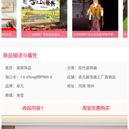
现代简约卧室装饰画福禄双至主卧房间墙壁挂画轻奢床头画客厅壁画
广式肠粉广告贴纸贴画石
台湾纯铜彩绘太白金星神像供奉家用李长庚铜像道家神像保平安摆件
商品描述与属性
类目：家居饰品
分类：现代装饰画
淘口令：1￥oSoagBBP86h￥
店铺：卓凡装饰画工厂直销店
品牌：卓凡
地址：河南 郑州
商城：淘宝
收起内容↑
淘宝优惠购买