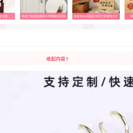
军令旗
木纹门贴纸加厚防水防潮遮丑自粘
知足常乐中国风书法文字装饰卡片
收起内容↑