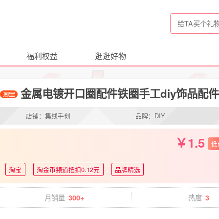
福利权益
逛逛好物
金属电镀开口圈配件铁圈手工diy饰品配
店铺：集线手创
品牌：DIY
1.5
低
淘宝
淘金币频道抵扣0.12元
品牌精选
月销量
热度
300+
3