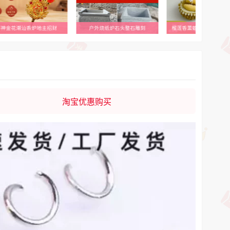
拜神金花潮汕香炉地主招财
户外烧纸炉石头整石雕刻
榴莲香薰蜡烛【全店满39
淘宝优惠购买