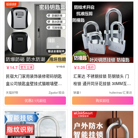
16.8
14.7
3.25
官方立减
低价
民宿大门家用装饰装修密码钥匙
汇莱达 不锈钢挂锁 防钢锁头 门
盒公司锁匙盒壁挂式猫眼墙壁免
栓锁 通开同牙花挂锁 30MM互开
安装
锁
天猫好物
Zgudur/观朵
销量1
huilevinas/汇莱达
优惠2.1元
购买