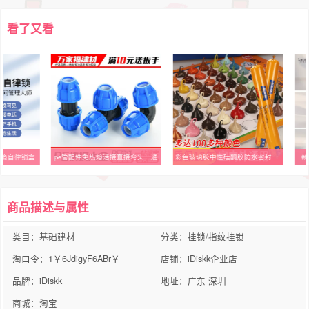
看了又看
戒网瘾自律锁盒
pe管配件免热熔活接直接弯头三通
彩色玻璃胶中性硅酮胶防水密封胶防霉强力结构胶门窗外墙建筑专用
新
商品描述与属性
类目：基础建材
分类：挂锁/指纹挂锁
淘口令：1￥6JdigyF6ABr￥
店铺：iDiskk企业店
品牌：iDiskk
地址：广东 深圳
商城：淘宝