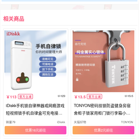
相关商品
129
15.5
113
13.5
官方立减
官方立减
iDiskk手机锁自律神器戒网瘾游戏
TONYON密码挂锁防盗健身房宿
短视频锁手机自律盒可充电接电
舍柜子锁家用柜门锁行李箱小密
话
码锁
销量79
iDiskk
天猫好物
TONYON
优惠16元
优惠2元