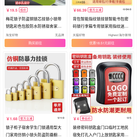
84.9
19.5
66.39
低价
官方立减
梅花锁子防盗铜锁芯挂锁小锁带
背包智能指纹锁挂锁智能书包密
钥匙彩色包胶防水防锈宿舍家用
码锁行李箱专用锁家用指纹迷你
柜子
小锁
淘宝好物
无品牌
天猫好物
Highest/海尔斯特
购买
优惠18.51元
1.9
5
1.68
4
官方立减
券后价
锁子柜子宿舍学生门锁通用型大
装修密码钥匙盒门口临时工地民
门家用仿铜小锁头防盗防撬橱柜
宿免打孔入户门上放钥匙家用锁