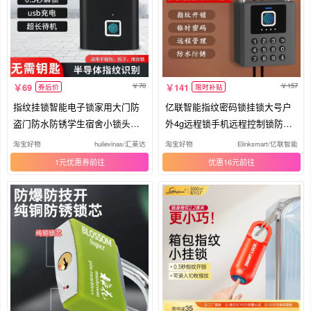
70
157
69
141
券后价
限时补贴
指纹挂锁智能电子锁家用大门防
亿联智能指纹密码锁挂锁大号户
盗门防水防锈学生宿舍小锁头锌
外4g远程锁手机远程控制锁防水
合金
防锈
淘宝好物
huilevinas/汇莱达
淘宝好物
Elinksmart/亿联智能
1元优惠券
优惠16元