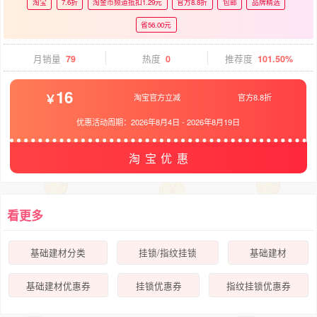
淘宝
7.6折
淘金币频道抵扣1.29元
官方8.8折
包邮
品牌精选
省56.00元
月销量
79
热度
0
推荐度
101.50%
16
淘宝官方立减
官方8.8折
优惠活动周期：
2026年8月4日
-
2026年8月19日
淘宝优惠
看更多
基础建材分类
挂锁/指纹挂锁
基础建材
基础建材优惠券
挂锁优惠券
指纹挂锁优惠券