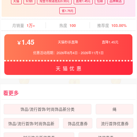
天猫
9.5折
淘金币频道抵扣0.33元
直降1.45元
包邮
品牌精选
省1.75元
月销量
1万+
热度
100
推荐度
103.00%
1.45
天猫秒杀直降
直降1.45元
优惠活动周期：
2026年8月4日
-
2026年11月1日
天猫优惠
看更多
饰品/流行首饰/时尚饰品新分类
绳
饰品/流行首饰/时尚饰品新
饰品优惠券
流行首饰优惠券