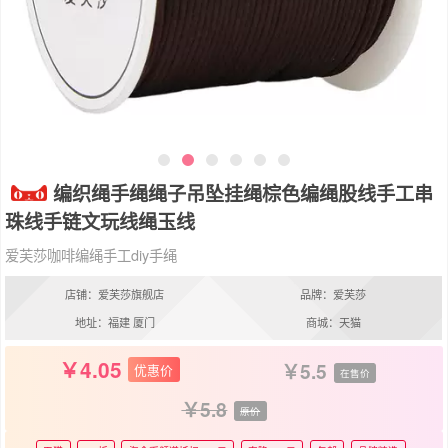
编织绳手绳绳子吊坠挂绳棕色编绳股线手工串
珠线手链文玩线绳玉线
爱芙莎咖啡编绳手工diy手绳
店铺：爱芙莎旗舰店
品牌：爱芙莎
地址：福建 厦门
商城：天猫
4.05
5.5
优惠价
在售价
5.8
原价