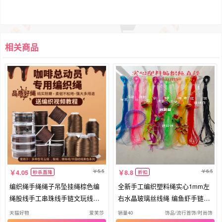
相关商品
5.5
6.5
4.05
8.8
秒杀直降
折扣
编织绳手绳绳子吊坠挂绳棕色编
全新手工编织塑料绳实心1mm左
绳股线手工串珠线手链文玩线绳
右水晶玻璃丝线绳 编鱼虾手链爱
玉线
心等
天猫好物
爱芙莎
销量40
饰品/流行首饰/时尚饰品