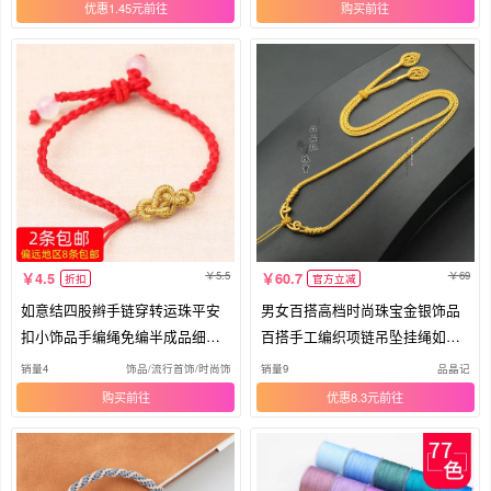
优惠1.45元
购买
5.5
69
4.5
60.7
折扣
官方立减
如意结四股辫手链穿转运珠平安
男女百搭高档时尚珠宝金银饰品
扣小饰品手编绳免编半成品细款
百搭手工编织项链吊坠挂绳如意
手绳
结
销量4
饰品/流行首饰/时尚饰品新
销量9
品晶记
购买
优惠8.3元