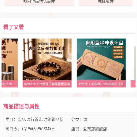
时尚饰品新优惠券
绳优惠券
看了又看
diy手绳
紫竹手串艺竹情珠子黝黑颗颗饱满
听谷手工串珠盘DIY珠宝展示托盘
T
商品描述与属性
类目：饰品/流行首饰/时尚饰品新
分类：绳
淘口令：1￥E0t5gBt0SM3￥
店铺：爱芙莎旗舰店