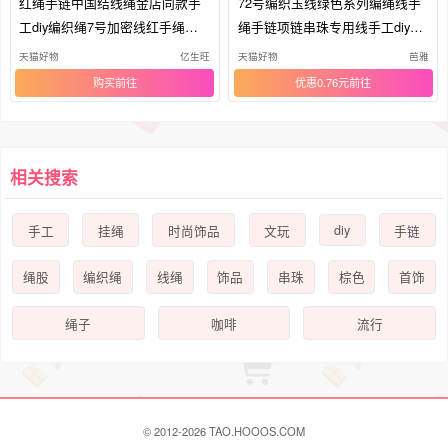
红绳手链中国结线绳金店同款手
72号编织玉线绿色系列编绳线手
工diy编织绳7号加密线红手绳吊
绳手链项链串珠专用线手工diy材
坠绳
料
天猫好物
亿生旺
天猫好物
芭雅
购买
优惠0.76元
相关搜索
diy
手工
挂绳
时尚饰品
文玩
手链
绳股
编织绳
线绳
饰品
串珠
棕色
首饰
绳子
咖啡
流行
© 2012-2026 TAO.HOOOS.COM