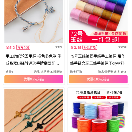
5.9
3.98
5.2
3.15
官方立减
秒杀直降
手工编织轮回手绳 撞色多色款 半
72号玉线编织手绳手工编绳 吊坠
成品双绑绳转运珠手牌翡翠配饰
线手链文玩玉线手编绳子diy材料
绳
销量6
饰品/流行首饰/时尚饰品新
淘宝好物
饰品/流行首饰/时尚饰品
优惠0.7元
优惠0.83元