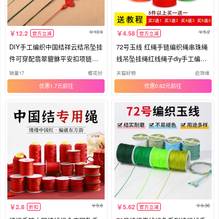
13.9
5.2
12.2
4.58
官方立减
官方立减
DIY手工编织中国结祥云结吊坠挂
72号玉线 红绳手链编织绳串珠绳
件可穿配翡翠貔貅平安扣项链绳
线吊坠挂绳红线绳子diy手工编织
子
线
销量17
樱花抄
天猫好物
启饰缘
优惠1.7元
优惠0.62元
5.8
6.38
2.8
5.62
折扣
官方立减