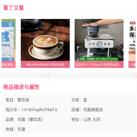
看了又看
性保鲜膜套
ANUOYAN咖啡杯泽田杯加厚
百胜图V1二代2sap马克西姆柏翠磨豆机吹气豆仓硅胶圈清洁气吹配件
冷藏
商品描述与属性
类目：餐饮具
分类：盘
淘口令：1￥05GxgAcOHqG￥
店铺：司晨旗舰店
品牌：司晨（餐饮具）
地址：山西 大同
商城：天猫