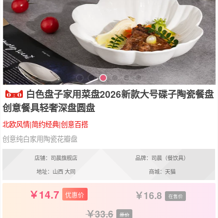
白色盘子家用菜盘2026新款大号碟子陶瓷餐盘
创意餐具轻奢深盘圆盘
北欧风情|简约经典|创意百搭
创意纯白家用陶瓷花瓣盘
店铺：司晨旗舰店
品牌：司晨（餐饮具）
地址：山西 大同
商城：天猫
14.7
16.8
优惠价
在售价
33.6
原价