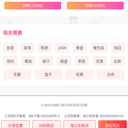
优惠2.1元
优惠3.4元
相关搜索
2026
创意
家用
陶瓷
餐盘
餐饮具
纯白
简约
餐具
碟子
圆盘
新款
风情
北欧
花瓣
盘子
经典
白色
© 2012-2026 TAO.HOOOS.COM
工信部ICP备案：闽ICP备12002928号-2 公安部备案：闽公网安备 35042502000103
号
联系我们 Contact Us
分享优惠
扫码购买
淘口令购买
前往购买