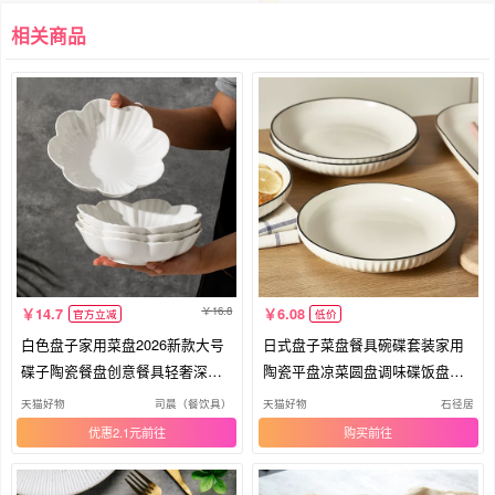
相关商品
16.8
14.7
6.08
官方立减
低价
白色盘子家用菜盘2026新款大号
日式盘子菜盘餐具碗碟套装家用
碟子陶瓷餐盘创意餐具轻奢深盘
陶瓷平盘凉菜圆盘调味碟饭盘实
圆盘
用盘
天猫好物
司晨（餐饮具）
天猫好物
石径居
优惠2.1元
购买