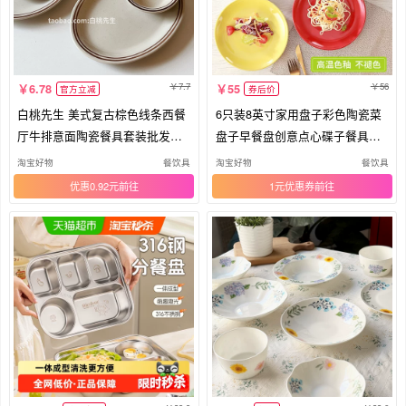
7.7
56
6.78
55
官方立减
券后价
白桃先生 美式复古棕色线条西餐
6只装8英寸家用盘子彩色陶瓷菜
厅牛排意面陶瓷餐具套装批发盘
盘子早餐盘创意点心碟子餐具套
子
装
淘宝好物
餐饮具
淘宝好物
餐饮具
优惠0.92元
1元优惠券