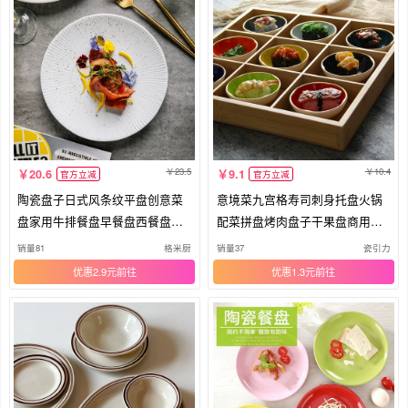
23.5
10.4
20.6
9.1
官方立减
官方立减
陶瓷盘子日式风条纹平盘创意菜
意境菜九宫格寿司刺身托盘火锅
盘家用牛排餐盘早餐盘西餐盘子
配菜拼盘烤肉盘子干果盘商用凉
摆盘
菜碟
销量81
格米厨
销量37
瓷引力
优惠2.9元
优惠1.3元