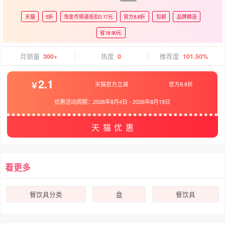
天猫
5折
淘金币频道抵扣0.17元
官方8.8折
包邮
品牌精选
省18.90元
月销量
300+
热度
0
推荐度
101.50%
2.1
天猫官方立减
官方8.8折
优惠活动周期：
2026年8月4日
-
2026年8月19日
天猫优惠
看更多
餐饮具分类
盘
餐饮具