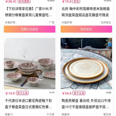
39.9
33.6
28.41
15.8
秒杀直降
折扣
【下拉详情享优惠】广意316L不
北府 釉中彩阿莲娜骨瓷米饭碗面
锈钢分格餐盘家用儿童餐盘吃饭
碗汤盘菜盘甜品盘花瓣盘可微波
盘
天猫好物
广意
天猫好物
北府瓷业
优惠10元
购买
17
28
14.9
24.6
官方立减
官方立减
千代源日本进口繁花陶瓷釉下彩
陶瓷西餐盘 曼谷棕 外贸出口牛排
盘子餐盘菜盘日式蔷薇红色餐具
盘10寸平盘蛋糕盘披萨盘平底托
家用
盘
销量10
千代源
销量99
餐饮具