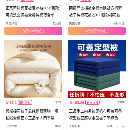
正宗新疆棉花被夏凉被2026新款
网易严选棉被全棉亲肤舒适棉絮
可机洗空调被全棉纯棉宿舍单人
被子纯棉花被芯100新疆棉花被
夏被
天猫好物
卡莫妮
天猫好物
网易严选
优惠1.39元
6元优惠券
48
245
43.2
153.26
限时补贴
官方立减
棉淑棉花被子芯纯棉絮新疆一级
正品手工内务被无帆布可盖可叠
长绒全棉官方正品单人四季通用
模型被豆腐块定型被子军绿色棉
宿舍
被
天猫好物
棉淑
天猫好物
际华三五三五