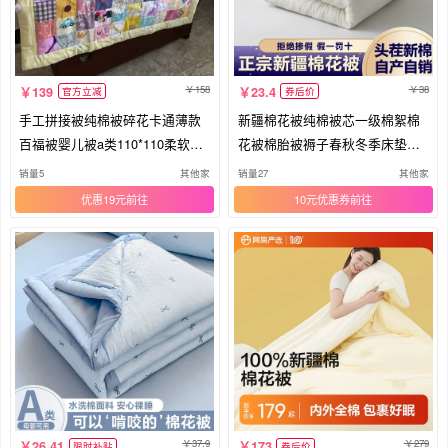
158
38
139
23.4
官方立减
券后价
手工拼接被纯棉被碎花卡通薄款
新疆棉花被纯棉被芯一级棉絮棉
百福被婴儿被a类110*110柔软舒
花被棉胎被褥子春秋冬季床垫被
适
定制
销量5
其他家
销量27
其他家
优惠19元
10元优惠券
37.9
279
26.41
173
限时补贴
券后价