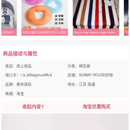
可水洗的被子
新型硅胶趴枕美容院趴趴枕头面枕
Electric heat blanket single double control waterproof
商品描述与属性
类目：床上用品
分类：棉花被
淘口令：1￥JsNwgzrueWk￥
店铺：SUWAY HOUSE好物
品牌：穆禾家纺
地址：江苏 南通
商城：淘宝
收起内容↑
淘宝优惠购买