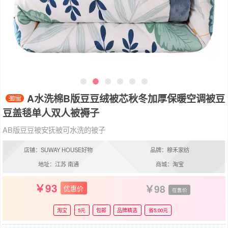
A水洗棉B版豆豆绒被芯秋冬加厚保暖空调被豆
豆盖毯单人双人被褥子
AB版豆豆被安抚被可水洗的被子
店铺：SUWAY HOUSE好物
品牌：穆禾家纺
地址：江苏 南通
商城：淘宝
93
98
优惠价
在售价
淘宝
5元
包邮
品牌精选
省5.00元