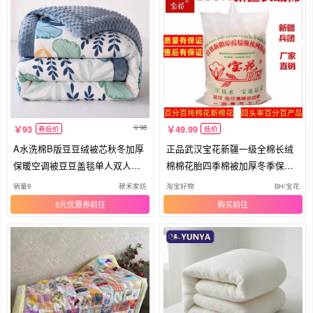
98
93
49.99
券后价
低价
A水洗棉B版豆豆绒被芯秋冬加厚
正品武汉宝花新疆一级全棉长绒
保暖空调被豆豆盖毯单人双人被
棉棉花胎四季棉被加厚冬季保暖
褥子
春秋
销量9
穆禾家纺
淘宝好物
BH/宝花
5元优惠券
购买