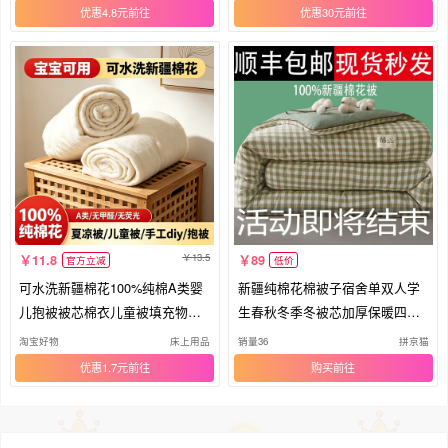
优惠4.8元
优惠30元
13.5
11.8
89
官方立减
低价
可水洗新疆棉花100%纯棉A类婴
新疆纯棉花棉被子宿舍单双人学
儿抱被被芯棉衣儿童被填充物手
生春秋冬季冬被芯加厚保暖四季
工DIY
通用
淘宝好物
床上用品
销量36
拼京猫
优惠1.7元
购买