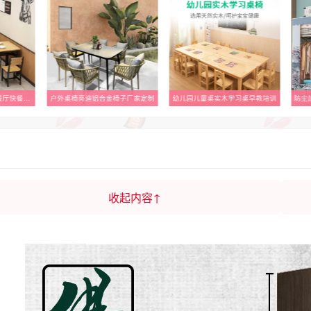
桌子餐饮商用小吃面馆餐厅快餐店专用桌椅组合简易长方形饭店餐桌
户外桌椅亮迪铝合金椅子厂家定制
幼儿园儿童桌实木学习桌早教培训
收起内容↑