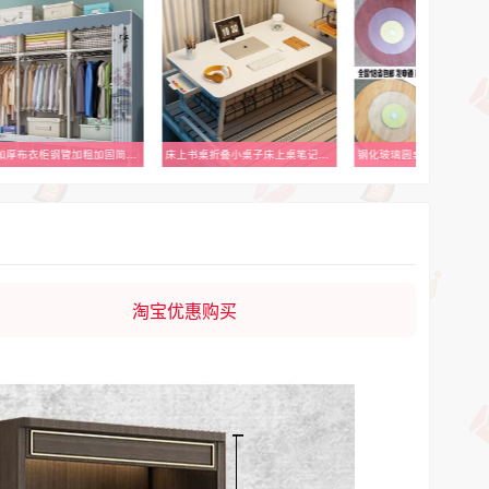
防尘加厚布衣柜钢管加粗加固简易衣帽架全钢架出租房用收纳挂衣橱
床上书桌折叠小桌子床上桌笔记本膝上桌床上电脑桌出租屋吃饭桌子
淘宝优惠购买