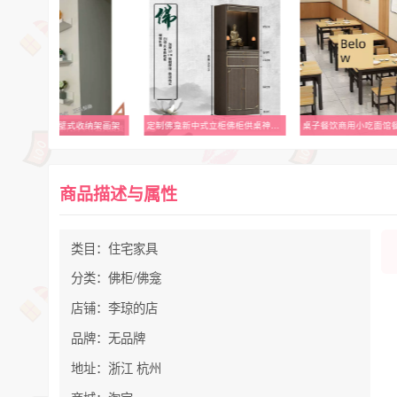
宜家正品莫兰达壁式收纳架画架
定制佛龛新中式立柜佛柜供桌神龛佛台家用现代观音财神爷柜子
商品描述与属性
类目：住宅家具
分类：佛柜/佛龛
店铺：李琼的店
品牌：无品牌
地址：浙江 杭州