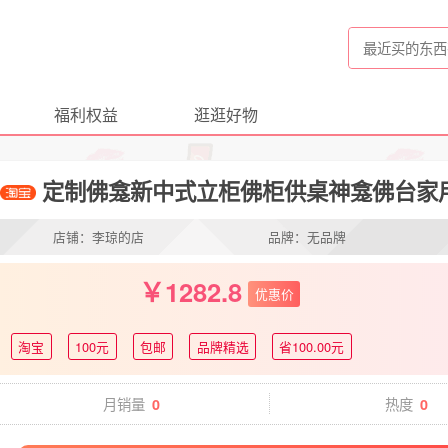
福利权益
逛逛好物
定制佛龛新中式立柜佛柜供桌神龛佛台家
店铺：李琼的店
品牌：无品牌
1282.8
优惠价
淘宝
100元
包邮
品牌精选
省100.00元
月销量
热度
0
0