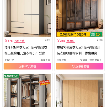
825
336
675
255
限时补贴
券后价
加厚15MM衣柜家用卧室简易衣
安居客金属衣柜家用卧室简易组
柜出租房用儿童衣柜小户型省空
装衣服收纳柜钢制一体出租房用
间衣橱
衣橱
天猫好物
鼎峰之秀
天猫好物
安居客（住宅家具 ）
优惠150元
15元优惠券