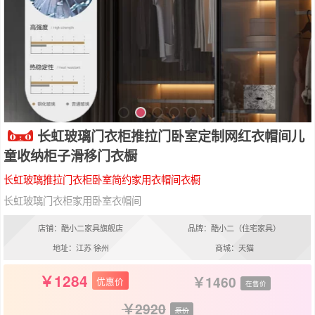
长虹玻璃门衣柜推拉门卧室定制网红衣帽间儿
童收纳柜子滑移门衣橱
长虹玻璃推拉门衣柜卧室简约家用衣帽间衣橱
长虹玻璃门衣柜家用卧室衣帽间
店铺：酷小二家具旗舰店
品牌：酷小二（住宅家具）
地址：江苏 徐州
商城：天猫
1284
1460
优惠价
在售价
2920
原价