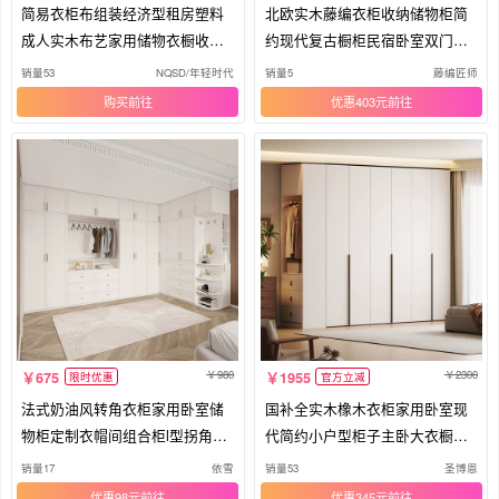
简易衣柜布组装经济型租房塑料
北欧实木藤编衣柜收纳储物柜简
成人实木布艺家用储物衣橱收纳
约现代复古橱柜民宿卧室双门衣
柜子
帽柜
销量53
NQSD/年轻时代
销量5
藤编匠师
购买
优惠403元
980
2300
675
1955
限时优惠
官方立减
法式奶油风转角衣柜家用卧室储
国补全实木橡木衣柜家用卧室现
物柜定制衣帽间组合柜l型拐角衣
代简约小户型柜子主卧大衣橱定
橱
制柜
销量17
依雪
销量53
圣博恩
优惠98元
优惠345元