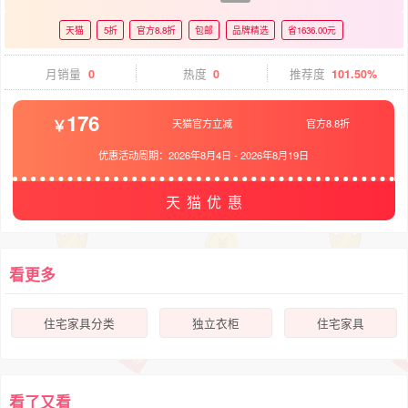
天猫
5折
官方8.8折
包邮
品牌精选
省1636.00元
月销量
0
热度
0
推荐度
101.50%
176
天猫官方立减
官方8.8折
优惠活动周期：
2026年8月4日
-
2026年8月19日
天猫优惠
看更多
住宅家具分类
独立衣柜
住宅家具
看了又看