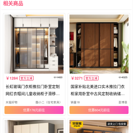
相关商品
1460
4025
1284
3271
官方立减
官方立减
长虹玻璃门衣柜推拉门卧室定制
国家补贴北美进口实木推拉门衣
网红衣帽间儿童收纳柜子滑移门
柜家用卧室中古风定制收纳储物
衣橱
衣橱
天猫好物
酷小二（住宅家具）
销量18
圣博恩
优惠176元
优惠604元