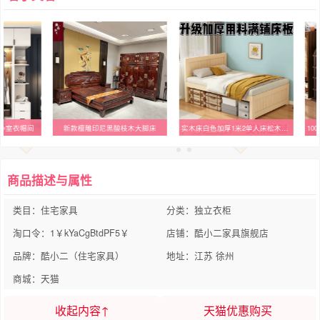
新款檀雕印尼黑酸枝木大脚床
实木床白色加厚1米2单人床松木全实木1.5米双人床简约小户型床架
商品描述与属性
类目：住宅家具
分类：独立衣柜
淘口令：1￥kYaCgBtdPF5￥
店铺：酷小二家具旗舰店
品牌：酷小二（住宅家具）
地址：江苏 徐州
商城：天猫
收起内容↑
天猫优惠购买