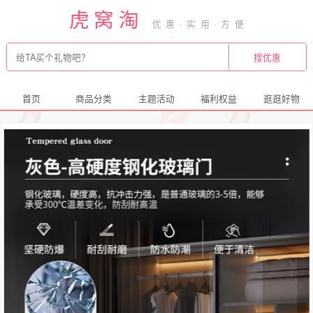
虎窝淘
首页
商品分类
主题活动
福利权益
逛逛好物