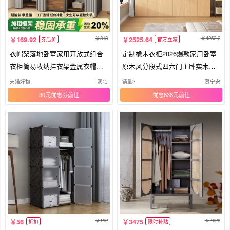
313
4252.2
169.92
2525.64
券后价
官方立减
衣帽架落地卧室家用开放式组合
定制橡木衣柜2026爆款家用卧室
衣柜简易收纳挂衣架金属衣帽间
原木风分段式四六门主卧实木衣
架子
橱
天猫好物
润宅
销量2
慕宁安
30元优惠券
优惠638元
112
4028
56
3475
折扣
限时补贴