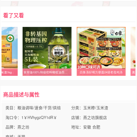
看了又看
米渣1kg
食用油100%特级初榨橄榄油西班牙进口原油官方正品大桶纯家用炒菜
白象汤好喝方便面24袋老母鸡汤
奥
商品描述与属性
类目：粮油调味/速食/干货/烘焙
分类：玉米糁/玉米渣
淘口令：1￥HVhygzQY1dR￥
店铺：燕之坊旗舰店
品牌：燕之坊
地址：安徽 合肥
商城：天猫