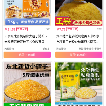
27
8.8
21.76
7.75
官方立减
官方立减
正宗东北有机粘黏大碴子粥新玉
贵州特产包谷饭现磨黄玉米农家
米糁笨苞米茬粒五谷杂粮芸豆组
自种面玉米粉杂粮黄苞谷面玉米
合
面粉
天猫好物
邹有才
淘宝好物
粮油调味/速食/干货/烘焙
优惠4.1元
优惠1.05元