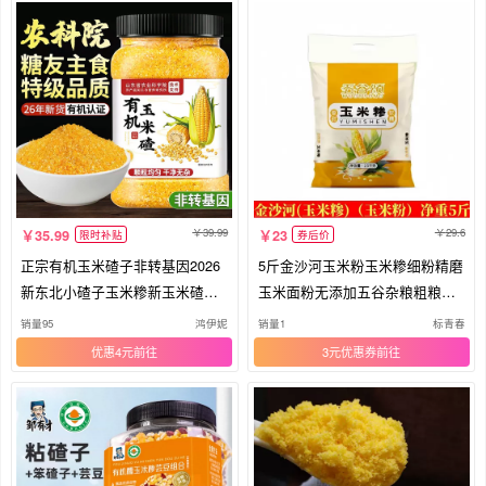
39.99
29.6
35.99
23
限时补贴
券后价
正宗有机玉米碴子非转基因2026
5斤金沙河玉米粉玉米糁细粉精磨
新东北小碴子玉米糁新玉米碴旗
玉米面粉无添加五谷杂粮粗粮窝
舰店
头
销量95
鸿伊妮
销量1
标青春
优惠4元
3元优惠券