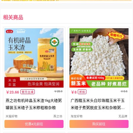
相关商品
28.9
8.6
23.66
8
官方立减
折扣
燕之坊有机碎晶玉米渣1kg大碴粥
广西糯玉米头白珍珠糯玉米干玉
罐装玉米碴子玉米糁粗粮杂粮
米碴子煮粥脱皮玉米粒杂粮粥小
包装
天猫好物
燕之坊
淘宝好物
无品牌
优惠4元
购买