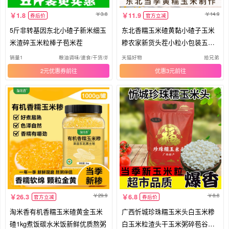
3.8
14.9
1.8
11.9
券后价
官方立减
5斤非转基因东北小碴子新米细玉
东北香糯玉米碴黄黏小碴子玉米
米渣碎玉米粒棒子苞米茬
糁农家新货头茬小粒小包装五谷
杂粮
销量1
粮油调味/速食/干货/烘焙
天猫好物
拾兄弟
2元优惠券
优惠3元
29.9
8.8
26.3
6.8
官方立减
券后价
淘米香有机香糯玉米碴黄金玉米
广西忻城珍珠糯玉米头白玉米糁
碴1kg煮饭碳水米饭新鲜优质熬粥
白玉米粒渣头干玉米粥碎苞谷米