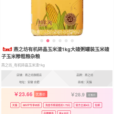
燕之坊有机碎晶玉米渣1kg大碴粥罐装玉米碴
子玉米糁粗粮杂粮
燕之坊_有机碎晶玉米渣1kg
店铺：燕之坊旗舰店
品牌：燕之坊
地址：安徽 合肥
商城：天猫
23.66
28.9
优惠价
在售价
天猫
88VIP专享95折
淘金币频道抵扣1.73元
官方立减4元
包邮
品牌精选
省4.00元