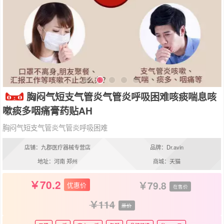
胸闷气短支气管炎气管炎呼吸困难咳痰喘息咳
嗽痰多咽痛膏药贴AH
胸闷气短支气管炎气管炎呼吸困难
店铺：九郡医疗器械专营店
品牌：Dr.avin
地址：河南 郑州
商城：天猫
70.2
79.8
优惠价
在售价
114
原价