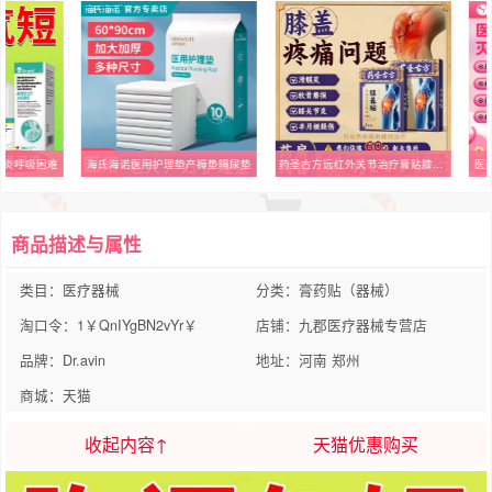
管炎呼吸困难
海氏海诺医用护理垫产褥垫隔尿垫
药圣古方远红外关节治疗膏贴膝盖疼痛滑膜炎肿胀积液半月板损伤
医
商品描述与属性
类目：医疗器械
分类：膏药贴（器械）
淘口令：1￥QnIYgBN2vYr￥
店铺：九郡医疗器械专营店
品牌：Dr.avin
地址：河南 郑州
商城：天猫
收起内容↑
天猫优惠购买