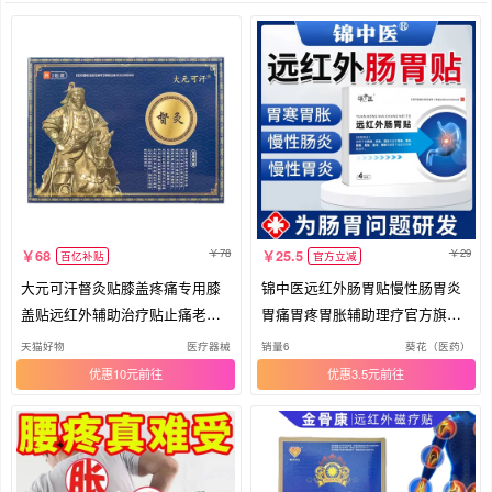
78
29
68
25.5
百亿补贴
官方立减
大元可汗督灸贴膝盖疼痛专用膝
锦中医远红外肠胃贴慢性肠胃炎
盖贴远红外辅助治疗贴止痛老黑
胃痛胃疼胃胀辅助理疗官方旗舰
膏
正品
天猫好物
医疗器械
销量6
葵花（医药）
优惠10元
优惠3.5元