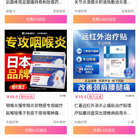
后跟疼用足跟痛特骨刺效膏药贴
关节炎滑膜炎积液热敷消炎膏药
神器
贴KY
销量15
安阪制药
天猫好物
安阪制药
优惠5元
优惠4.98元
78
20.9
68.6
18.4
限时补贴
官方立减
咽喉炎慢性咽炎异物感专用磁疗
仁著远红外消炎止痛贴治疗贴理
贴喉咙嗓子有痰干痒咳嗽肿痛扁
疗贴腰间盘突出颈椎病肩周炎关
桃体
节炎
天猫好物
冈朴制药
天猫好物
仁著
优惠9.4元
优惠2.5元