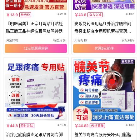
25.9
49.8
13.9
43.8
券后价
官方立减
【明医扁鹊】正宗耳鸣贴耳贴砭
安阪制药医用远红外治疗腰椎间
贴正版正品神经性耳鸣脑鸣神器
盘突出腿麻专用腰肌劳损膏药贴k
y
淘宝好物
明医扁鹊
天猫好物
安阪制药
12元优惠券
优惠6元
49.8
49.8
44.8
44.82
限时补贴
秒杀直降
治疗足底筋膜炎足跟贴骨刺专脚
髋关节疼痛专股骨头坏死用骶髂