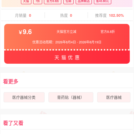
天猫
7折
官方8.8折
包邮
品牌精选
省43.80元
月销量
0
热度
0
推荐度
102.50%
9.6
天猫官方立减
官方8.8折
优惠活动周期：
2026年8月4日
-
2026年8月19日
天猫优惠
看更多
医疗器械分类
膏药贴（器械）
医疗器械
看了又看