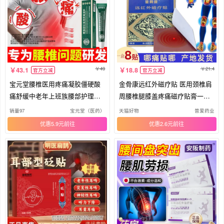
49
21.4
43.1
18.8
官方立减
官方立减
宝元堂腰椎医用疼痛凝胶僵硬酸
金骨康远红外磁疗贴 医用颈椎肩
痛舒缓中老年上班族腰部护理神
周腰椎腿膝盖疼痛磁疗贴膏一盒8
器
贴
销量97
宝元堂（医药）
天猫好物
普爱药业
优惠5.9元
优惠2.6元