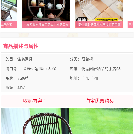
天然印尼真藤大转椅阳台户外客厅单人老人家用高靠背藤编椅子套件
人居鸡翅木博古架茶壶中式多宝阁
【0甲醛】铁艺拼接床可调节高度
商品描述与属性
类目：住宅家具
分类：阳台椅
淘口令：1￥GvcDgBUmu3e￥
店铺：悦品阁居精品的小店93
品牌：无品牌
地址：广东 广州
商城：淘宝
收起内容↑
淘宝优惠购买