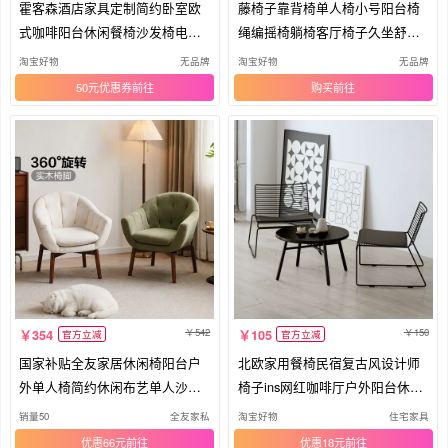
霍客森酒店家具定制简约卧室欧
藤椅子靠背椅单人椅小号阳台椅
式咖啡阳台休闲餐椅沙发椅电脑
绳编摇椅躺椅客厅椅子久坐舒服
椅子
藤椅
淘宝好物
无品牌
淘宝好物
无品牌
50元优惠券
购买
542
150
354
105
官方立减
官方立减
国家补贴全友家居休闲椅阳台户
北欧家用餐椅民宿复古风设计师
外单人椅简约休闲布艺单人沙发
椅子ins网红咖啡厅户外阳台休闲
椅KS
椅
销量50
全友家私
淘宝好物
住宅家具
优惠66元
优惠18元