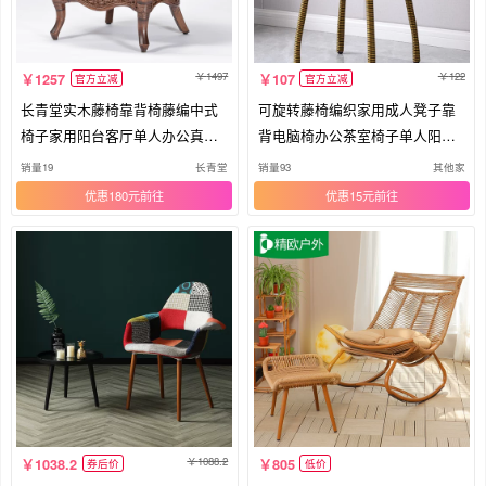
1497
122
1257
107
官方立减
官方立减
长青堂实木藤椅靠背椅藤编中式
可旋转藤椅编织家用成人凳子靠
椅子家用阳台客厅单人办公真藤
背电脑椅办公茶室椅子单人阳台
圈椅
腾椅
销量19
长青堂
销量93
其他家
优惠180元
优惠15元
1088.2
1038.2
805
券后价
低价