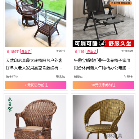
2213
161.25
1897
119
券后价
券后价
天然印尼真藤大转椅阳台户外客
午憩宝躺椅折叠午休靠椅子家用
厅单人老人家用高靠背藤编椅子
阳台休闲懒人午睡椅办公电脑椅
套件
宿舍
淘宝好物
无品牌
销量62
午憩宝
50元优惠券
10元优惠券