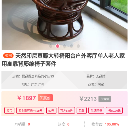
天然印尼真藤大转椅阳台户外客厅单人老人家
用高靠背藤编椅子套件
店铺：悦品阁居精品的小店93
品牌：无品牌
地址：广东 广州
商城：淘宝
1897
2213
优惠价
在售价
淘宝
淘金币可抵44.26元
50元
官方8.8折
包邮
品牌精选
省50.00元
月销量
0
热度
0
推荐度
105.00%