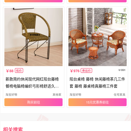
991
88
976
低价
券后价
新款简约休闲现代网红阳台藤椅
阳台桌椅 藤椅 休闲藤椅茶几三件
餐椅电脑椅编织弓形椅舒适久坐
套 藤椅 藤桌椅真藤椅三件套
铁艺
淘宝好物
其他家
淘宝好物
住宅家具
购买
15元优惠券
相关搜索