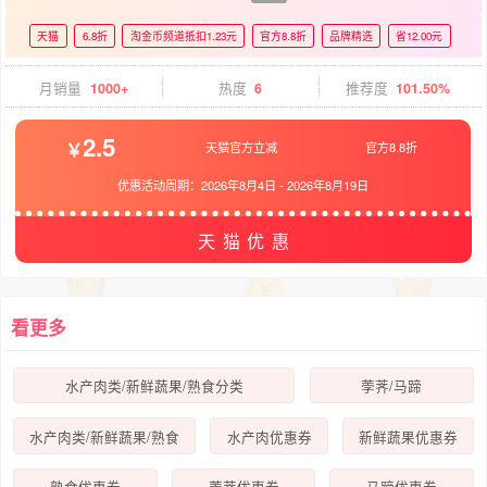
天猫
6.8折
淘金币频道抵扣1.23元
官方8.8折
品牌精选
省12.00元
月销量
1000+
热度
6
推荐度
101.50%
2.5
天猫官方立减
官方8.8折
优惠活动周期：
2026年8月4日
-
2026年8月19日
天猫优惠
看更多
水产肉类/新鲜蔬果/熟食分类
荸荠/马蹄
水产肉类/新鲜蔬果/熟食
水产肉优惠券
新鲜蔬果优惠券