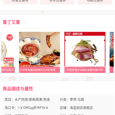
熟食优惠券
荸荠优惠券
马蹄优惠券
看了又看
g荸荠马蹄子
兰州特色糟肉麻辣肉兰州扣碗原味即食盒装罐装年菜扣碗
肉管家原切后腿金钱腱牛腱子肉
商品描述与属性
类目：水产肉类/新鲜蔬果/熟食
分类：荸荠/马蹄
淘口令：1￥GRGygB7KFVs￥
店铺：海蓝厨房旗舰店