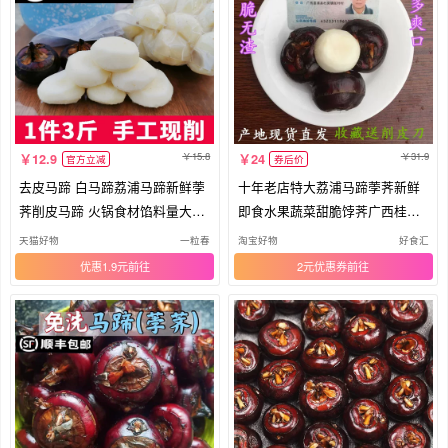
15.8
31.9
12.9
24
官方立减
券后价
去皮马蹄 白马蹄荔浦马蹄新鲜荸
十年老店特大荔浦马蹄荸荠新鲜
荠削皮马蹄 火锅食材馅料量大价
即食水果蔬菜甜脆饽荠广西桂林
优
特产
天猫好物
一粒春
淘宝好物
好食汇
优惠1.9元
2元优惠券