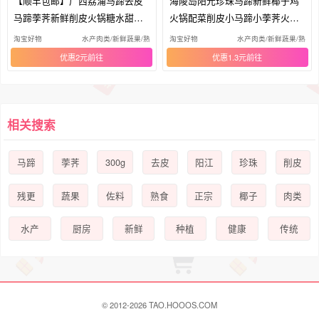
【顺丰包邮】广西荔浦马蹄去皮
海陵岛阳光珍珠马蹄新鲜椰子鸡
马蹄荸荠新鲜削皮火锅糖水甜品
火锅配菜削皮小马蹄小荸荠火锅
馅料
食材
淘宝好物
水产肉类/新鲜蔬果/熟食
淘宝好物
水产肉类/新鲜蔬果/熟食
优惠2元
优惠1.3元
相关搜索
300g
马蹄
荸荠
去皮
阳江
珍珠
削皮
残更
蔬果
佐料
熟食
正宗
椰子
肉类
水产
厨房
新鲜
种植
健康
传统
© 2012-2026 TAO.HOOOS.COM