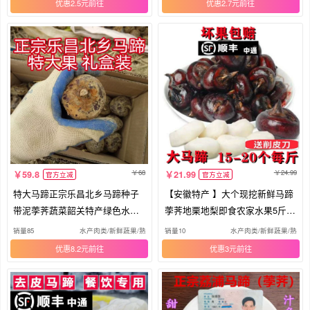
优惠2.5元
优惠2.7元
68
24.99
59.8
21.99
官方立减
官方立减
特大马蹄正宗乐昌北乡马蹄种子
【安徽特产 】大个现挖新鲜马蹄
带泥荸荠蔬菜韶关特产绿色水果
荸荠地栗地梨即食农家水果5斤包
脆甜
邮
销量85
水产肉类/新鲜蔬果/熟食
销量10
水产肉类/新鲜蔬果/熟食
优惠8.2元
优惠3元