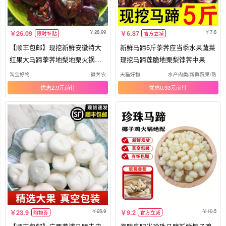
28.99
7.8
26.09
6.87
限时补贴
官方立减
【顺丰包邮】现挖新鲜安徽特大
新鲜马蹄5斤荸荠应当季水果蔬菜
红果大马蹄荸荠地梨地栗火锅料
现挖马蹄莲脆地栗梨饽荠中果
馅
淘宝好物
徽荠农
天猫好物
水产肉类/新鲜蔬果/熟食
优惠2.9元
优惠0.93元
25.9
10.5
23.9
9.2
购物券
官方立减