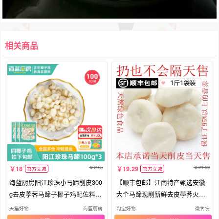
相关商品
20.5
21.99
18
19.29
官方立减
官方立减
海蓝厨房阳江珍珠小马蹄削皮300
【顺丰包邮】江南特产甄选安徽
g去皮荸荠马蹄子椰子鸡配佐料正
大个马蹄现削新鲜去皮荸荠火锅
宗
料陷
天猫好物
海蓝厨房
淘宝好物
徽荠农