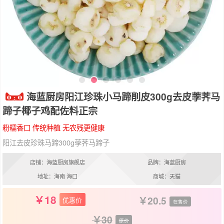
海蓝厨房阳江珍珠小马蹄削皮300g去皮荸荠马
蹄子椰子鸡配佐料正宗
粉糯香口 传统种植 无农残更健康
阳江去皮珍珠马蹄300g荸荠马蹄子
店铺：海蓝厨房旗舰店
品牌：海蓝厨房
地址：海南 海口
商城：天猫
18
20.5
优惠价
在售价
30
原价