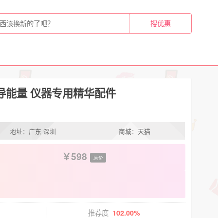
导能量 仪器专用精华配件
地址：广东 深圳
商城：天猫
598
原价
推荐度
102.00%