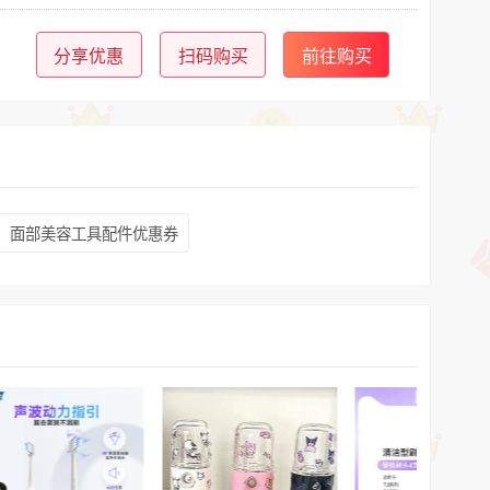
分享优惠
扫码购买
前往购买
面部美容工具配件优惠券