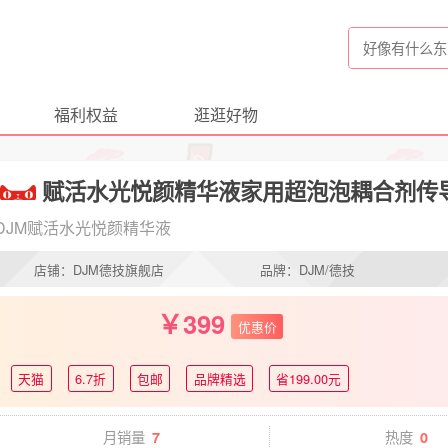
福利权益
逛逛好物
赋活水光悦颜精华液家用超泡泡耦合剂传
DJM赋活水光悦颜精华液
店铺：DJM德技旗舰店
品牌：DJM/德技
399
优惠价
天猫
6.7折
包邮
品牌精选
省199.00元
月销量
热度
7
0