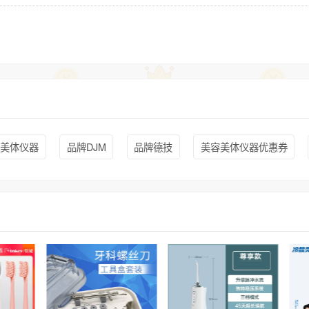
容美体仪器
品牌DJM
品牌德技
美容美体仪器优惠券