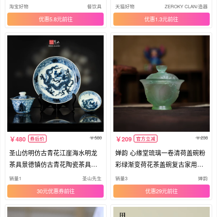
单个
茶碗
淘宝好物
餐饮具
天猫好物
ZEROKY CLAN/造器
优惠5.8元
优惠1.3元
580
238
480
209
券后价
官方立减
圣山仿明仿古青花江崖海水明龙
婵韵 心缘堂琉璃一卷清荷盖碗粉
茶具景德镇仿古青花陶瓷茶具盖
彩绿渐变荷花茶盖碗复古家用茶
碗
具
销量1
圣山先生
销量3
婵韵
30元优惠券
优惠29元