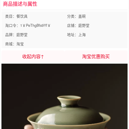
商品描述与属性
类目：餐饮具
分类：盖碗
淘口令：1￥PeThgBfs9Yf￥
店铺：庭野堂
品牌：庭野堂
地址：上海
商城：淘宝
收起内容↑
淘宝优惠购买