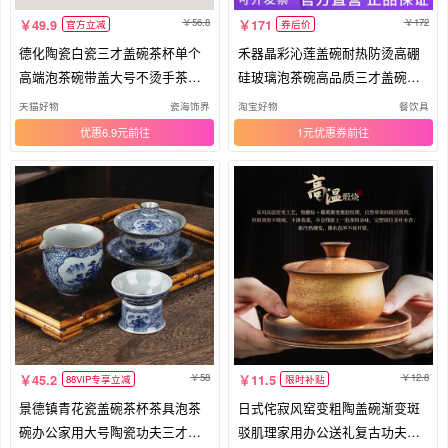
56.8
172
49.9
171
官方立减
券后价
德化陶瓷白瓷三才盖碗茶杯单个
禾器晶彩沁莲盖碗耐热防烫高硼
高端泡茶碗带盖大号不烫手茶具
硅玻璃泡茶碗高品质三才盖碗家
套装
用
天猫好物
瓷海饰界
淘宝好物
餐饮具
优惠6.9元
1元优惠券
58
12.8
45.2
11.5
88VIP专享立减
限时补贴
景德镇青花瓷盖碗茶杯茶具泡茶
日式侘寂风窑变粗陶盖碗渐变斑
碗办公家用大号陶瓷功夫三才碗
驳肌理家用办公送礼复古功夫泡