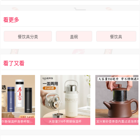
看更多
餐饮具分类
盖碗
餐饮具
看了又看
鸿蒙智选哈尔斯保温杯泡茶杯智能水杯温度显示提醒喝水企业团购
大容量316不锈钢保温杯
宜兴紫砂壶茶壶内置过滤泡茶家用壶大容量手工壶陶瓷茶具老式单壶
乐