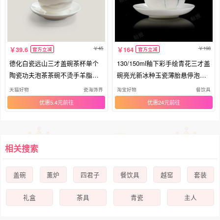
45
198
39.6
164
官方立减
官方立减
德化白瓷远山三才盖碗茶杯单个
130/150ml釉下彩手绘青花三才盖
陶瓷功夫泡茶茶碗不烫手羊脂玉
碗亮光新冰种玉瓷薄胎悬停泡茶
茶具
碗
天猫好物
瓷海饰界
淘宝好物
餐饮具
优惠5.4元
优惠24元
相关搜索
盖碗
薰炉
四君子
餐饮具
越窑
套装
礼盒
茶具
青瓷
主人