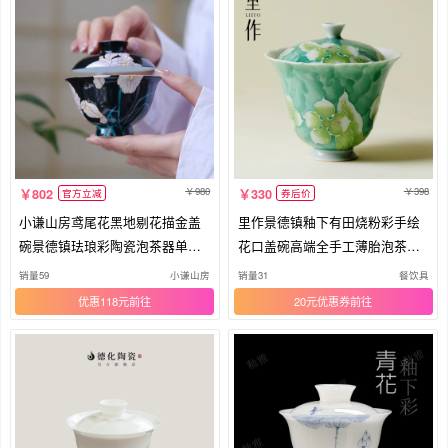
980
398
802
330
官方立减
券后价
小谦山房鸢尾花黑地剔花描金盖
里作景德镇釉下有田烧粉彩手绘
碗景德镇珐琅彩陶瓷泡茶器单个
花口盖碗高端全手工薄胎泡茶碗
茶具
茶具
销量59
小谦山房
销量31
餐饮具
优惠118元
20元优惠券