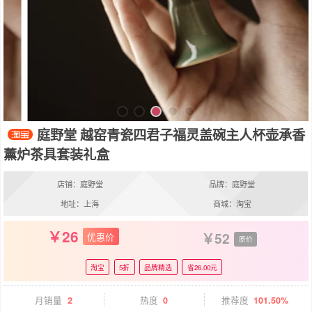
庭野堂 越窑青瓷四君子福灵盖碗主人杯壶承香
薰炉茶具套装礼盒
店铺：庭野堂
品牌：庭野堂
地址：上海
商城：淘宝
26
52
优惠价
原价
淘宝
5折
品牌精选
省26.00元
月销量
2
热度
0
推荐度
101.50%