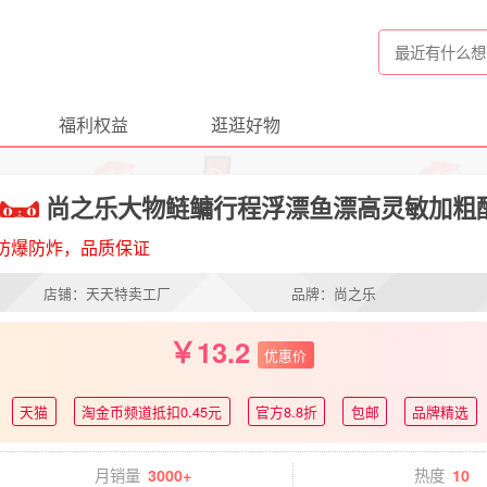
福利权益
逛逛好物
尚之乐大物鲢鳙行程浮漂鱼漂高灵敏加粗
防爆防炸，品质保证
店铺：天天特卖工厂
品牌：尚之乐
13.2
优惠价
天猫
淘金币频道抵扣0.45元
官方8.8折
包邮
品牌精选
月销量
热度
3000+
10