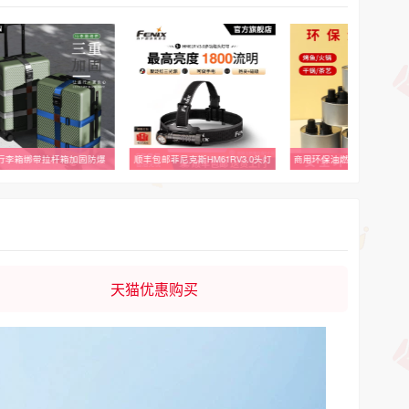
行李箱绑带拉杆箱加固防爆
顺丰包邮菲尼克斯HM61RV3.0头灯
天猫优惠购买