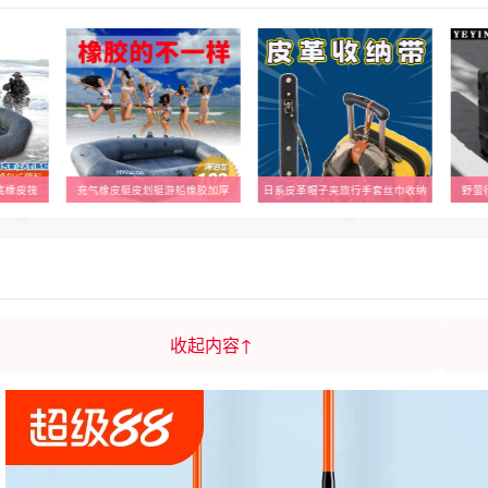
底橡皮筏
充气橡皮艇皮划艇游船橡胶加厚
日系皮革帽子夹旅行手套丝巾收纳
野萤
收起内容↑