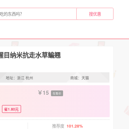
醒目纳米抗走水草鳊翘
地址：浙江 杭州
商城：天猫
15
在售价
省1.80元
推荐度
101.28%