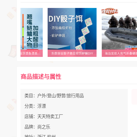
尚之乐大物鲢鳙行程浮漂鱼漂高灵敏加粗醒目纳米抗走水草鳊翘
东鼎穿丝骰子路亚软饵鲈鳜DIY
海泊龙双人充气折叠硬
商品描述与属性
类目：户外/登山/野营/旅行用品
分类：浮漂
店铺：天天特卖工厂
品牌：尚之乐
地址：浙江 杭州