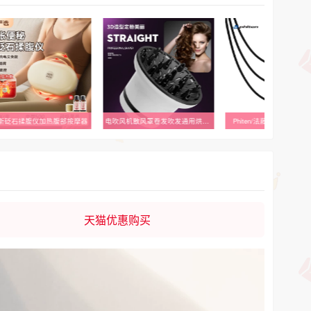
斯砭石揉腹仪加热腹部按摩器
电吹风机散风罩卷发吹发通用烘发罩烘干罩子万能通用风嘴配件发廊
Phiten/法藤铝制镜面球
天猫优惠购买