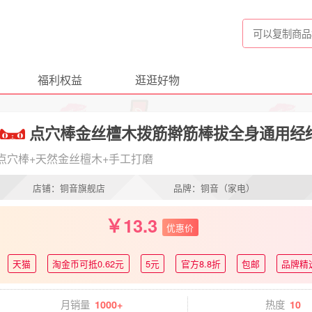
福利权益
逛逛好物
点穴棒金丝檀木拨筋擀筋棒拔全身通用经
点穴棒+天然金丝檀木+手工打磨
店铺：铜音旗舰店
品牌：铜音（家电）
13.3
优惠价
天猫
淘金币可抵0.62元
5元
官方8.8折
包邮
品牌精
月销量
热度
1000+
10