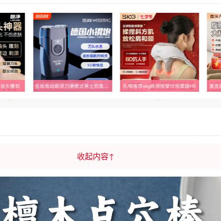
器油头雕刻
伍尚电动剃须刀便携式男士充电式刮胡子双刀头小巧胡须旋转式干净
礼物推荐skg肩颈按摩仪按摩器H5
奥克
收起内容↑