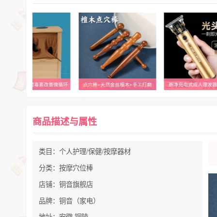
荷慧养生桶排寒湿毒素改善微循环
点穴棒+天然金丝檀木+手工打磨
朗净充电式成人理发
商品描述与属性
类目：个人护理/保健/按摩器材
分类：按摩穴位棒
店铺：铜音旗舰店
品牌：铜音（家电）
地址：安徽 铜陵