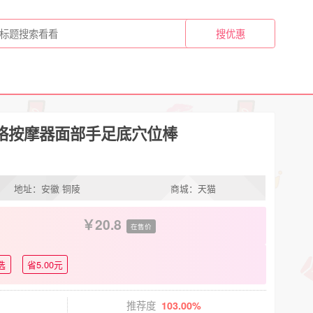
络按摩器面部手足底穴位棒
地址：安徽 铜陵
商城：天猫
20.8
在售价
选
省5.00元
推荐度
103.00%