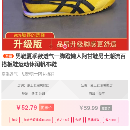
男鞋夏季款透气一脚蹬懒人阿甘鞋男士潮流百
搭板鞋运动休闲帆布鞋
夏季透气一脚蹬男士阿甘板鞋
店铺：爱上逛潮男鞋店
品牌：爱上逛潮男鞋店
地址：浙江 台州
商城：淘宝
52.79
59.99
优惠价
在售价
淘宝
淘金币频道抵扣4.8元
官方8.8折
包邮
品牌精选
省7.20元