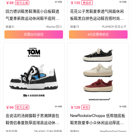
109
158
89
135
官方立减
券后价
回力德训鞋男鞋薄底小白板鞋透
花花公子男鞋夏季透气网面休闲
气夏季新款运动休闲鞋平底阿甘
板鞋黑白拼色运动鞋百搭时尚低
鞋子
帮鞋
销量31
Warrior/回力
销量73
PLAYBOY/花花公子
优惠20元
4元优惠券
149
165
99
129
官方立减
折扣
会说话的汤姆猫鞋子男潮牌面包
NewRockstarChoppa 低帮翘底板
鞋情侣春夏款厚底增高运动休闲
鞋男款夏季小众休闲运动厚底帆
板鞋
布鞋
淘宝好物
TALKING TOM/汤姆猫
销量83
NewRockStarChoppa