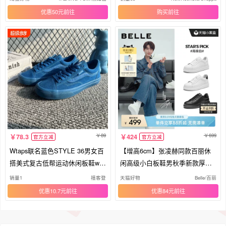
优惠50元
购买
89
699
78.3
424
官方立减
官方立减
Wtaps联名蓝色STYLE 36男女百
【增高6cm】张凌赫同款百丽休
搭美式复古低帮运动休闲板鞋wta
闲高级小白板鞋男秋季新款厚底
ps
鞋子
销量1
禧客登
天猫好物
Belle/百丽
优惠10.7元
优惠84元