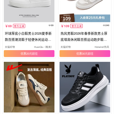
89
249
69
109
官方立减
官方立减
环球厚底小白鞋男士2026夏季新
热风男鞋2026年春季新款男士厚
款百搭潮流鞋子轻便休闲运动板
底增高休闲鞋百搭运动跑步鞋子
鞋男
潮
天猫好物
HuanQiu（鞋类）
天猫好物
Hotwind/热风
优惠20元
优惠30元