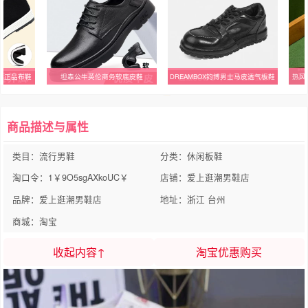
店正品布鞋
坦森公牛英伦商务软底皮鞋
DREAMBOX钧博男士马皮透气板鞋
热风
商品描述与属性
类目：流行男鞋
分类：休闲板鞋
淘口令：1￥9O5sgAXkoUC￥
店铺：爱上逛潮男鞋店
品牌：爱上逛潮男鞋店
地址：浙江 台州
商城：淘宝
收起内容↑
淘宝优惠购买