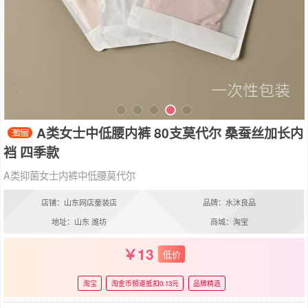
A类女士中低腰内裤 80支莫代尔 桑蚕丝加长内
裆 四季款
A类抑菌女士内裤中低腰莫代尔
店铺：山东网店童装店
品牌：水沐良品
地址：山东 潍坊
商城：淘宝
13
低价
淘宝
淘金币频道抵扣0.13元
品牌精选