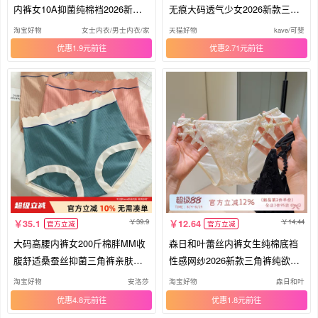
内裤女10A抑菌纯棉裆2026新款
无痕大码透气少女2026新款三角
四角
短裤
淘宝好物
女士内衣/男士内衣/家居服
天猫好物
kave/可斐
优惠1.9元
优惠2.71元
39.9
14.44
35.1
12.64
官方立减
官方立减
大码高腰内裤女200斤棉胖MM收
森日和叶蕾丝内裤女生纯棉底裆
腹舒适桑蚕丝抑菌三角裤亲肤裸
性感网纱2026新款三角裤纯欲高
感
颜值
淘宝好物
安洛莎
淘宝好物
森日和叶
优惠4.8元
优惠1.8元