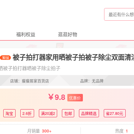
福利权益
逛逛好物
被子拍打器家用晒被子拍被子除尘双面清
晒被子拍打器晒被子除尘拍子
店铺：瘦瘦居家百货店
品牌：无品牌
9.8
优惠价
淘宝
2.6折
满20减2
包邮
品牌精选
省27.80元
月销量
热度
300+
1