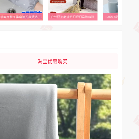
防水袖套女秋冬季套袖长款清洁工作厨房防脏防污可爱儿童袖头新款
户外环卫老式竹扫把扫马路庭院
FaSoLa防霉抗菌漱口
淘宝优惠购买