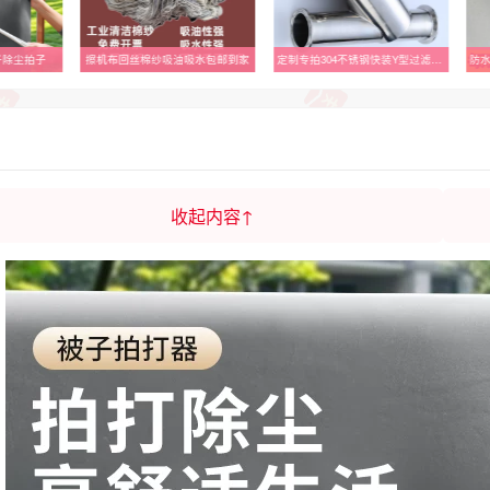
子除尘拍子
擦机布回丝棉纱吸油吸水包邮到家
定制专拍304不锈钢快装Y型过滤器法兰卡箍式斜插卫生级管道过滤器
收起内容↑