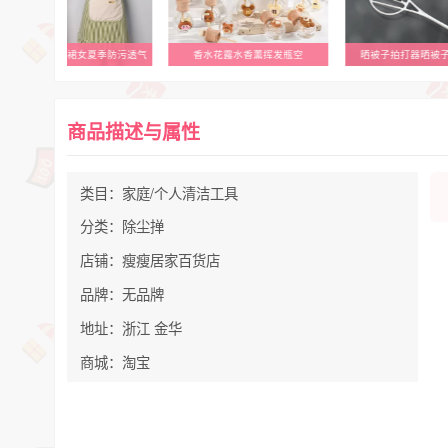
旱龙半截棉麻围裙女夏季防污透气
香水花露水香薰挥发瓶空
晒被子拍打器晒被
商品描述与属性
类目：家庭/个人清洁工具
分类：除尘掸
店铺：瘦瘦居家百货店
品牌：无品牌
地址：浙江 金华
商城：淘宝