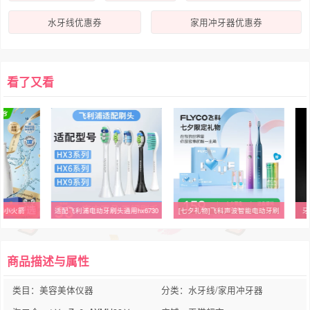
水牙线优惠券
家用冲牙器优惠券
看了又看
牙器小火箭
适配飞利浦电动牙刷头通用hx6730
[七夕礼物]飞科声波智能电动牙刷
牙
商品描述与属性
类目：美容美体仪器
分类：水牙线/家用冲牙器