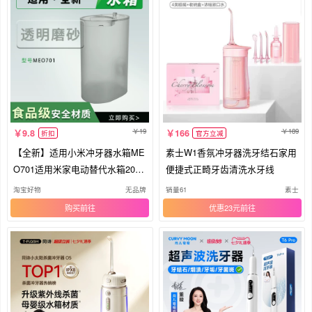
19
189
9.8
166
折扣
官方立减
【全新】适用小米冲牙器水箱ME
素士W1香氛冲牙器洗牙结石家用
O701适用米家电动替代水箱200
便捷式正畸牙齿清洗水牙线
F300
淘宝好物
无品牌
销量61
素士
购买
优惠23元