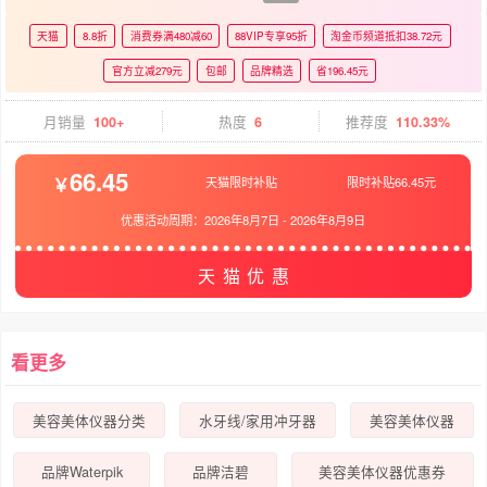
天猫
8.8折
消费券满480减60
88VIP专享95折
淘金币频道抵扣38.72元
官方立减279元
包邮
品牌精选
省196.45元
月销量
100+
热度
6
推荐度
110.33%
66.45
天猫限时补贴
限时补贴66.45元
优惠活动周期：
2026年8月7日
-
2026年8月9日
天猫优惠
看更多
美容美体仪器分类
水牙线/家用冲牙器
美容美体仪器
品牌Waterpik
品牌洁碧
美容美体仪器优惠券