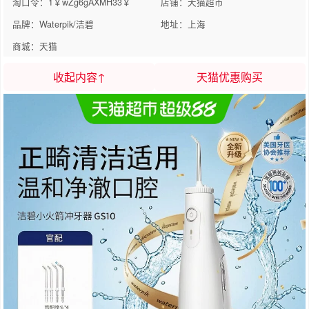
淘口令：1￥wZg6gAXMH33￥
店铺：天猫超市
品牌：Waterpik/洁碧
地址：上海
商城：天猫
收起内容↑
天猫优惠购买