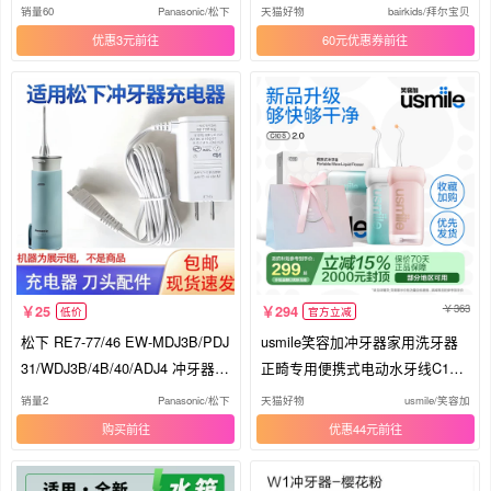
冲洗器
神器
销量60
Panasonic/松下
天猫好物
bairkids/拜尔宝贝
优惠3元
60元优惠券
363
25
294
低价
官方立减
松下 RE7-77/46 EW-MDJ3B/PDJ
usmile笑容加冲牙器家用洗牙器
31/WDJ3B/4B/40/ADJ4 冲牙器
正畸专用便携式电动水牙线C10
充电器
S/C20
销量2
Panasonic/松下
天猫好物
usmile/笑容加
购买
优惠44元