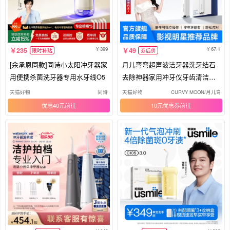
399
67.1
235
49
限时补贴
券后价
[余承恩同款]同诗小太阳冲牙器家
月儿弯弯超声波洁牙器洗牙结石
用便携杀菌洗牙器专用水牙线O5
去除神器家用冲牙仪牙齿清洁除
牙垢
天猫好物
同诗
天猫好物
CURVY MOON/月儿弯弯
优惠40元
10元优惠券