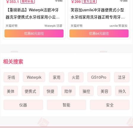
648
388
353.1
299
限时补贴
官方立减
【重磅新品】Waterpik洁碧冲牙
笑容加usmile冲牙器便携式小型
器洗牙便携式水牙线家用小云朵
水牙线家用洗牙器正畸专用牙齿C
GS8
10S
天猫好物
Waterpik/洁碧
天猫好物
usmile/笑容加
优惠80元
优惠64元
相关搜索
Waterpik
GS10Pro
牙线
家用
火箭
洁牙
美体
便携式
快捷
陪伴
操控
美容
持久
仪器
智能
安全