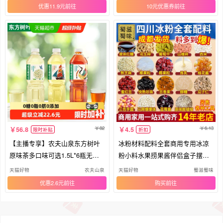
优惠11.9元
10元优惠券
82
6.13
56.8
4.5
限时补贴
折扣
【主播专享】农夫山泉东方树叶
冰粉材料配料全套商用专用冰凉
原味茶多口味可选1.5L*6瓶无糖
粉小料水果捞果酱伴侣盒子摆摊
饮料
开店
天猫好物
农夫山泉
天猫好物
蜀滋蜀味
优惠2.6元
购买