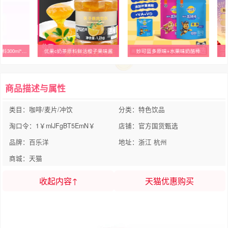
喝口芭乐 芭乐味复合饮料300ml*1瓶
优果c奶茶原料鲜活橙子果味酱
妙可蓝多原味+水果味奶酪棒
商品描述与属性
类目：咖啡/麦片/冲饮
分类：特色饮品
淘口令：1￥mlJFgBT5EmN￥
店铺：官方国货甄选
品牌：百乐洋
地址：浙江 杭州
商城：天猫
收起内容↑
天猫优惠购买