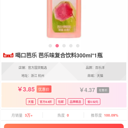
喝口芭乐 芭乐味复合饮料300ml*1瓶
店铺：官方国货甄选
品牌：百乐洋
地址：浙江 杭州
商城：天猫
3.85
4.37
优惠价
在售价
天猫
官方8.8折
包邮
品牌精选
省0.52元
月销量
3万+
热度
0
推荐度
100.09%