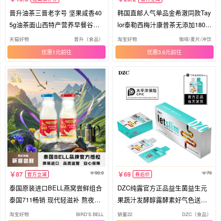
晋升油茶三晋老字号 坚果咸香40
韩国直邮人气单品金希澈同款Tay
5g油茶面山西特产营养早餐谷物
lor泰勒西梅汁康普茶无添加180m
粉
l
天猫好物
晋升（食品）
淘宝好物
咖啡/麦片/冲饮
优惠1元
优惠3.6元
98.9
79
87
69
官方立减
券后价
泰国原装进口BELL燕窝尝鲜组合
DZC纯露官方正品益生菌益生元
泰国711畅销 现代轻滋补 熬夜养
果蔬汁发酵醇露酵素好气色送试
身
喝
淘宝好物
BIRD'S BELL
销量22
DZC（食品）