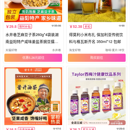
35.06
99
29.8
52.38
限时补贴
折扣
水井巷芝麻豆子茶260g*4袋装湖
得莫利小米布扎 保加利亚传统饮
南益阳特产咸味姜盐茶豌豆擂茶
料与格瓦斯齐名 350ml*12 包邮
代餐
天猫好物
水井巷
淘宝好物
咖啡/麦片/冲饮
优惠5.26元
购买
17.5
29.8
16.5
26.2
品类加补券
官方立减