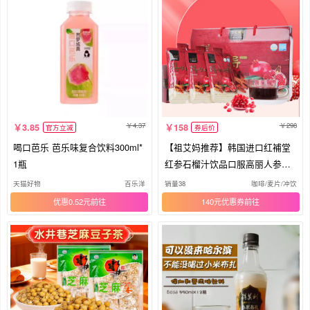
4.37
298
3.85
158
官方立减
券后价
喝口芭乐 芭乐味复合饮料300ml*
【祖艾妈推荐】韩国进口红補堂
1瓶
红参石榴汁饮品口服高丽人参浓
缩液
天猫好物
百乐洋
销量38
咖啡/麦片/冲饮
优惠0.52元
140元优惠券