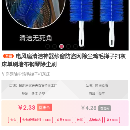
电风扇清洁神器纱窗防盗网除尘鸡毛掸子扫灰
床单刷墙布钢琴除尘刷
防盗网除尘鸡毛掸子扫灰床
店铺：日用居家天天百货特卖工厂
品牌：时间煮雨
地址：浙江 金华
商城：淘宝
2.33
4.28
优惠价
在售价
淘宝
淘金币频道抵扣0.04元
直降1.95元
包邮
品牌精选
省1.95元