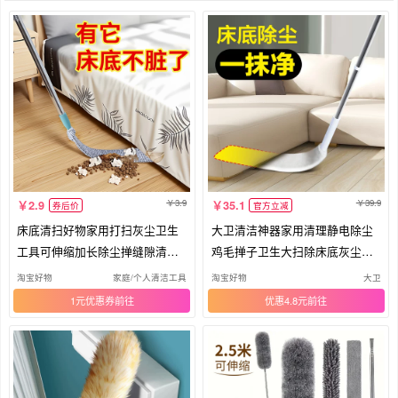
3.9
39.9
2.9
35.1
券后价
官方立减
床底清扫好物家用打扫灰尘卫生
大卫清洁神器家用清理静电除尘
工具可伸缩加长除尘掸缝隙清洁
鸡毛掸子卫生大扫除床底灰尘蜘
禅子
蛛网
淘宝好物
家庭/个人清洁工具
淘宝好物
大卫
1元优惠券
优惠4.8元