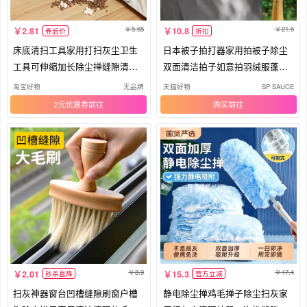
5.65
21.6
2.81
10.8
券后价
折扣
床底清扫工具家用打扫灰尘卫生
日本被子拍打器家用拍被子除尘
工具可伸缩加长除尘掸缝隙清洁
双面清洁拍子如意拍羽绒服蓬松
禅子
神器
淘宝好物
无品牌
天猫好物
SP SAUCE
2元优惠券
购买
8.9
17.4
2.01
15.3
秒杀直降
官方立减
扫灰神器窗台凹槽缝隙刷窗户槽
静电除尘掸鸡毛掸子除尘扫灰家