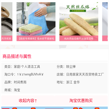
款月牙抓夹
【厨房专用抹布】吸水好不易掉毛
纯天然丝瓜络不沾油百洁布
商品描述与属性
类目：家庭/个人清洁工具
分类：除尘掸
淘口令：1￥z1emgBJVfnA￥
店铺：日用居家天天百货特卖工厂
品牌：时间煮雨
地址：浙江 金华
商城：淘宝
收起内容↑
淘宝优惠购买