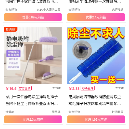
沟除尘掸子家用清洁清理软毛打
用扫灰尘清理神器一次性缝隙吸
扫C
附
淘宝好物
家庭/个人清洁工具
天猫好物
志恒茂通
优惠6.89元
优惠2.1元
18.8
4.28
16.5
2.33
官方立减
秒杀直降
家用一次性静电除尘掸鸡毛掸子
电风扇清洁神器纱窗防盗网除尘
吸附不扬尘可伸缩折叠双面扫灰
鸡毛掸子扫灰床单刷墙布钢琴除
神器
尘刷
销量35
无品牌
淘宝好物
时间煮雨
优惠2.3元
优惠1.95元