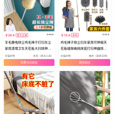
44.9
31.6
29.9
15.8
官方立减
折扣
羊毛静电除尘鸡毛掸子打扫灰尘
鸡毛掸子除尘扫灰家用可伸缩天
家用清理卫生天花板大扫除伸缩
花板缝隙蛛网床底打扫神器除防
神器
静电
天猫好物
多亮（清洁工具）
天猫好物
傲虎（居家日用）
优惠15元
购买