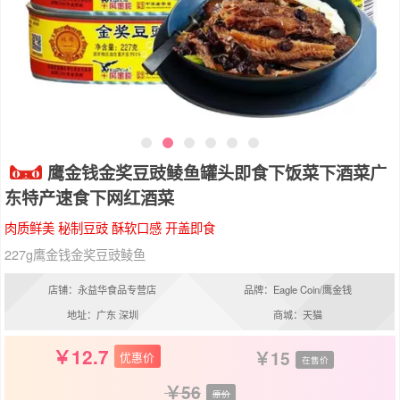
鹰金钱金奖豆豉鲮鱼罐头即食下饭菜下酒菜广
东特产速食下网红酒菜
肉质鲜美 秘制豆豉 酥软口感 开盖即食
227g鹰金钱金奖豆豉鲮鱼
店铺：永益华食品专营店
品牌：Eagle Coin/鹰金钱
地址：广东 深圳
商城：天猫
12.7
15
优惠价
在售价
56
原价