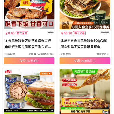
9.8
63.45
8.63
50.76
官方立减
限时优惠
金樱花鱼罐头方便熟食海鲜豆豉
北戴河五香黄花鱼罐头300g*2罐
鱼肉罐头即食凤尾鱼五香金婴鲜
即食海鲜下饭菜香酥黄花鱼
炸
天猫好物
GOLD SAKURA/金樱花
天猫好物
BDH/北戴河
优惠1.17元
优惠12.69元