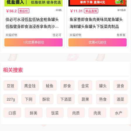
65
15.9
56.2
11.31
券后价
单品直降
佳必可水浸低盐低钠金枪鱼罐头
鱼家香即食鱼肉美味凤尾鱼罐头
低脂健身即食油浸吞拿鱼肉沙拉1
海鲜罐头鱼罐头下饭菜肉制品
2罐
天猫好物
佳必可
天猫好物
鱼家香
1元优惠券
优惠4元
相关搜索
豆豉
鹰金钱
鲮鱼
即食
金奖
罐头
速食
227g
下网
酥软
下酒菜
蔬果
熟食
酒菜
口感
鲜美
饭菜
肉质
肉类
水产