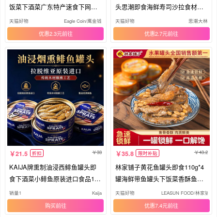
饭菜下酒菜广东特产速食下网红
头思潮即食海鲜寿司沙拉食材吞
酒菜
拿鱼
天猫好物
Eagle Coin/鹰金钱
天猫好物
思潮大林
优惠2.3元
优惠2.7元
33
43.2
21.5
35.8
折扣
限时补贴
KAIJA牌熏制油浸西鲱鱼罐头即
林家铺子黄花鱼罐头即食110g*4
食下酒菜小鲱鱼原装进口食品160
罐海鲜带鱼罐头下饭菜香酥鱼肉
克
罐头
销量1
Kaija
天猫好物
LEASUN FOOD/林家铺子
购买
优惠7.4元