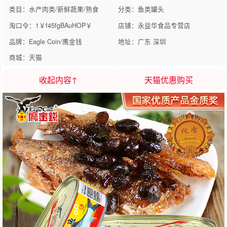
类目：水产肉类/新鲜蔬果/熟食
分类：鱼类罐头
淘口令：1￥f45fgBAuHOP￥
店铺：永益华食品专营店
品牌：Eagle Coin/鹰金钱
地址：广东 深圳
商城：天猫
收起内容↑
天猫优惠购买