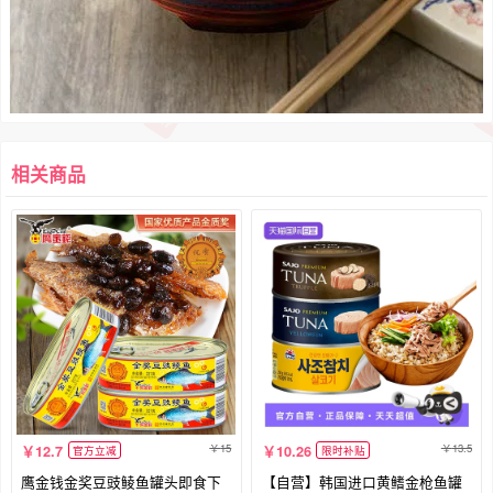
相关商品
15
13.5
12.7
10.26
官方立减
限时补贴
鹰金钱金奖豆豉鲮鱼罐头即食下
【自营】韩国进口黄鳍金枪鱼罐