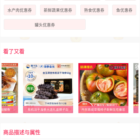
水产肉优惠券
新鲜蔬果优惠券
熟食优惠券
鱼优惠券
罐头优惠券
看了又看
豆豉鲮鱼
有机淡干海参大连礼盒獐子岛
丹东铁皮草莓柿子新鲜生吃番茄
【
商品描述与属性