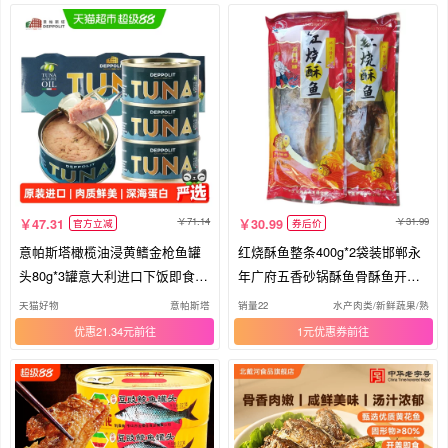
71.14
31.99
47.31
30.99
官方立减
券后价
意帕斯塔橄榄油浸黄鳍金枪鱼罐
红烧酥鱼整条400g*2袋装邯郸永
头80g*3罐意大利进口下饭即食罐
年广府五香砂锅酥鱼骨酥鱼开袋
头
即食
天猫好物
意帕斯塔
销量22
水产肉类/新鲜蔬果/熟食
优惠21.34元
1元优惠券