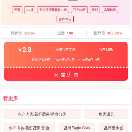
天猫
2.7折
淘金币频道抵扣1.2元
官方8.5折
包邮
品牌精选
省43.30元
月销量
2000+
热度
100
推荐度
105.00%
2.3
天猫官方立减
官方8.5折
优惠活动周期：
2026年8月4日
-
2026年8月19日
天猫优惠
看更多
水产肉类/新鲜蔬果/熟食分类
鱼类罐头
水产肉类/新鲜蔬果/熟食
品牌Eagle Coin
品牌鹰金钱