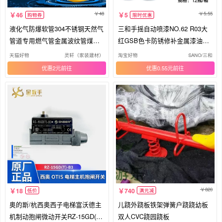
48
5.55
46
5
购物券
限时优惠
液化气防爆软管304不锈钢天然气
三和手摇自动喷漆NO.62 R03大
管道专用燃气管金属波纹管煤气
红GSB色卡防锈修补金属漆油漆
管
翻新
天猫好物
灵轩（家装建材）
淘宝好物
SANO/三和
优惠2元
优惠0.55元
820
18
740
低价
满元减
奥的斯/杭西奥西子电梯富沃德主
儿跷外跷板铁架弹簧户跷跷幼板
机制动抱闸微动开关RZ-15GD(T)-
双人CVC跷园跷板