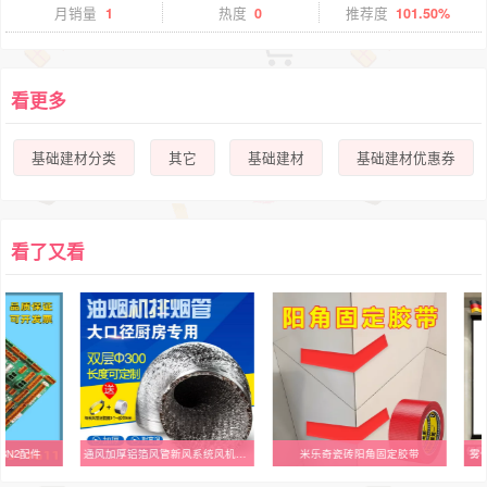
月销量
1
热度
0
推荐度
101.50%
看更多
基础建材分类
其它
基础建材
基础建材优惠券
看了又看
BN2配件
通风加厚铝箔风管新风系统风机排风12寸大油烟机300MM排烟管1米
米乐奇瓷砖阳角固定胶带
雾