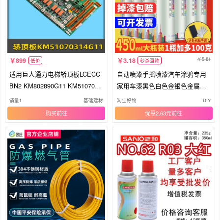
5.81
899
3.18
低价
秒杀直降
适用巨人通力电梯轿顶板LCECC
自动喷漆手摇喷漆汽车涂鸦专用
BN2 KM802890G11 KM5107031
家用车漆黑色白色金银色金属防
4G11配件
锈漆
销量1
基础建材
淘宝好物
DIY
购买
优惠2.63元