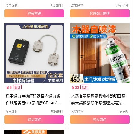
B3
淘宝好物
基础建材
淘宝好物
基础建材
购买
优惠80元
5
33
低价
低价
适用通力电梯解码器巨人通力操
木器自喷清漆家具修补透明面漆
作器服务器561无机房CPU40/CP
实木桌椅翻新硝基漆哑光亮光油
U561
漆
淘宝好物
基础建材
天猫好物
奥克欧
购买
购买