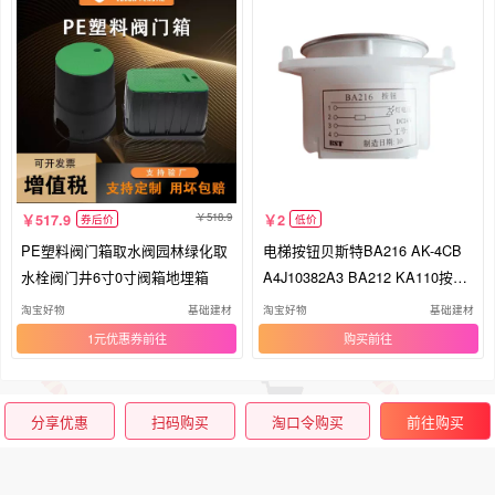
518.9
517.9
2
券后价
低价
PE塑料阀门箱取水阀园林绿化取
电梯按钮贝斯特BA216 AK-4CB
水栓阀门井6寸0寸阀箱地埋箱
A4J10382A3 BA212 KA110按键
开关
淘宝好物
基础建材
淘宝好物
基础建材
1元优惠券
购买
分享优惠
扫码购买
淘口令购买
前往购买
相关搜索