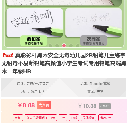
真彩彩杆黑木安全无毒幼儿园2B铅笔儿童练字
无铅毒不易断铅笔高颜值小学生考试专用铅笔高端黑
木一年级HB
店铺：荣麒办公专营店
品牌：Truecolor/真彩
地址：浙江 金华
商城：天猫
8.88
10.88
优惠价
在售价
天猫
淘金币频道抵扣0.11元
2元
包邮
品牌精选
省2.00元