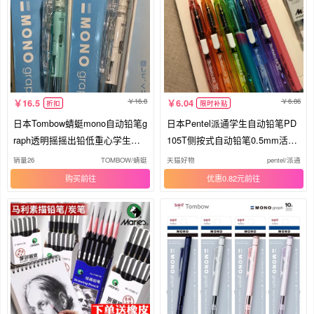
16.8
6.86
16.5
6.04
折扣
限时补贴
日本Tombow蜻蜓mono自动铅笔g
日本Pentel派通学生自动铅笔PD
raph透明摇摇出铅低重心学生考
105T侧按式自动铅笔0.5mm活动
试用
铅笔小学生写字书写不易断芯0.7
销量26
TOMBOW/蜻蜓
天猫好物
pentel/派通
文具糖果色
购买
优惠0.82元