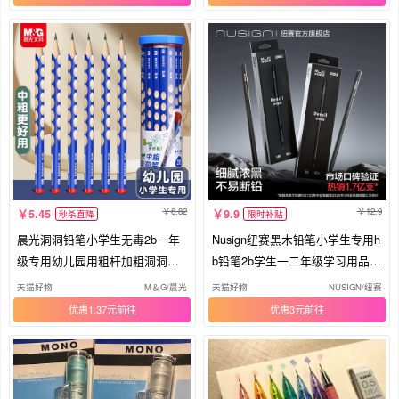
6.82
12.9
5.45
9.9
秒杀直降
限时补贴
晨光洞洞铅笔小学生无毒2b一年
Nusign纽赛黑木铅笔小学生专用h
级专用幼儿园用粗杆加粗洞洞笔
b铅笔2b学生一二年级学习用品考
大三角形矫正握姿2比初学者练字
试美术素描得力高端写字安全无
天猫好物
M＆G/晨光
天猫好物
NUSIGN/纽赛
特粗hb矫姿套装
毒正姿练字绘画
优惠1.37元
优惠3元