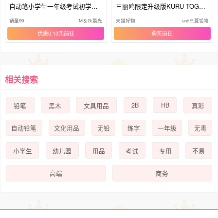
自动笔小学生一年级考试初学者
三丽鸥限定升级版KURU TOGA
少女高颜值粗铅芯不断芯活动铅
黑科技自转铅芯不易断芯小学生
销量99
M＆G/晨光
天猫好物
uni/三菱铅笔
笔重手感正品
刷题0.3mm|0.5mm
优惠0.13元
购买
相关搜索
2B
HB
铅笔
黑木
文具用品
真彩
自动铅笔
文化用品
无铅
练字
一年级
无毒
小学生
幼儿园
用品
考试
专用
不易
高端
商务