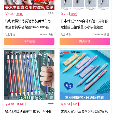
2.9
1.99
7.8
折扣
低价
马利素描铅笔炭笔套装美术生软
日本蜻蜓mono自动铅笔十周年限
碳全套初学者绘画2b4b6b8b铅笔
定摇摇出铅低重心小学生绘图活
炭笔
动笔
淘宝好物
Marie’s/马利
淘宝好物
TOMBOW/蜻蜓
购买
购买
4.6
4.01
8.64
满件折
低价
晨光2.0自动铅笔学生专用写不断
文具大赏uni三菱M5-KS自动铅笔