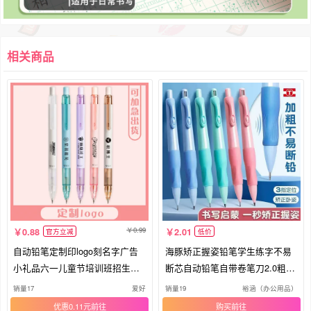
相关商品
0.99
0.88
2.01
官方立减
低价
自动铅笔定制印logo刻名字广告
海豚矫正握姿铅笔学生练字不易
小礼品六一儿童节培训班招生宣
断芯自动铅笔自带卷笔刀2.0粗铅
传
芯
销量17
爱好
销量19
裕涵（办公用品）
优惠0.11元
购买