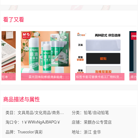
看了又看
记忆本
晨光固体胶棒顺滑高粘度
标签卡套可替换卡纸工厂物料货架办公室铁柜木柜超市学校床位便签
商品描述与属性
类目：文具用品/文化用品/商务用品
分类：铅笔/自动铅笔
淘口令：1￥WWxNgAJBAPQ￥
店铺：荣麒办公专营店
品牌：Truecolor/真彩
地址：浙江 金华