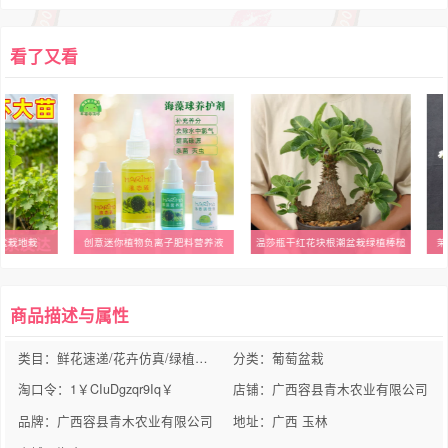
看了又看
盆栽地栽
创意迷你植物负离子肥料营养液
温莎瓶干红花块根潮盆栽绿植棒槌
茉
商品描述与属性
类目：鲜花速递/花卉仿真/绿植园艺
分类：葡萄盆栽
淘口令：1￥CIuDgzqr9Iq￥
店铺：广西容县青木农业有限公司
品牌：广西容县青木农业有限公司
地址：广西 玉林