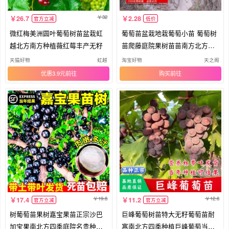
32
26.7
2.28
官方立减
低价
微红梅美洲圆叶葡萄树苗盆栽虹
葡萄苗盆栽地栽葡萄小苗 葡萄树
越北方南方种植薇红莓丰产无籽
苗爬藤庭院果树苗苗南方北方种
植
天猫好物
虹越
淘宝好物
天之阁
优惠3.9元
购买
19.8
12.8
17.4
11.2
官方立减
官方立减
树葡萄苗果树嘉宝果苗正宗沙巴
巨峰葡萄树苗特大无籽葡萄苗耐
加宝果南北方四季庭院名贵种植
寒南北方四季种植巨峰葡萄当年