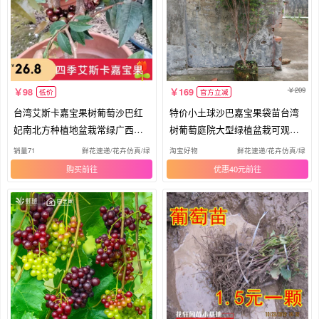
209
98
169
低价
官方立减
台湾艾斯卡嘉宝果树葡萄沙巴红
特价小土球沙巴嘉宝果袋苗台湾
妃南北方种植地盆栽常绿广西顺
树葡萄庭院大型绿植盆栽可观赏
丰发
果树
销量71
鲜花速递/花卉仿真/绿植园艺
淘宝好物
鲜花速递/花卉仿真/绿植
购买
优惠40元