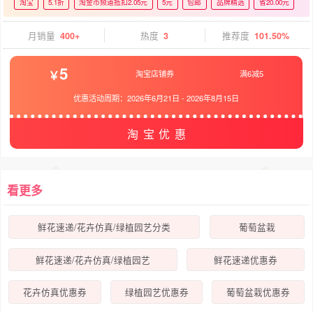
淘宝
5.1折
淘金币频道抵扣2.05元
5元
包邮
品牌精选
省20.00元
月销量
400+
热度
3
推荐度
101.50%
5
淘宝店铺券
满6减5
优惠活动周期：
2026年6月21日
-
2026年8月15日
淘宝优惠
看更多
鲜花速递/花卉仿真/绿植园艺分类
葡萄盆栽
鲜花速递/花卉仿真/绿植园艺
鲜花速递优惠券
花卉仿真优惠券
绿植园艺优惠券
葡萄盆栽优惠券