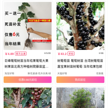
5.55
96
4.89
43.2
官方立减
折扣
巨峰葡萄树苖当年结果葡萄大果
树葡萄苗 葡萄树苗 台湾树葡萄苗
树果苗北南方种植树爬藤苗盆栽
嘉宝果树苗树葡萄 当年结果包邮
地栽
淘宝好物
鲜花速递/花卉仿真/绿植园艺
天猫好物
花御凰
优惠0.66元
购买