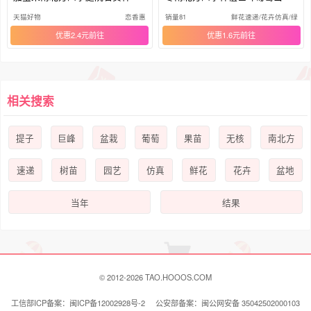
盆栽
结果
天猫好物
恋香惠
销量81
鲜花速递/花卉仿真/绿植
优惠2.4元
优惠1.6元
相关搜索
提子
巨峰
盆栽
葡萄
果苗
无核
南北方
速递
树苗
园艺
仿真
鲜花
花卉
盆地
当年
结果
© 2012-2026 TAO.HOOOS.COM
工信部ICP备案：闽ICP备12002928号-2 公安部备案：闽公网安备 35042502000103