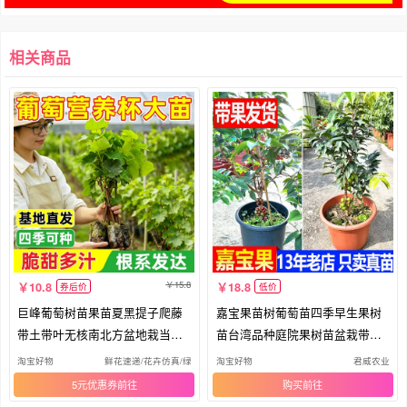
相关商品
15.8
10.8
18.8
券后价
低价
巨峰葡萄树苗果苗夏黑提子爬藤
嘉宝果苗树葡萄苗四季早生果树
带土带叶无核南北方盆地栽当年
苗台湾品种庭院果树苗盆栽带果
结果
发货
淘宝好物
鲜花速递/花卉仿真/绿植园艺
淘宝好物
君威农业
5元优惠券
购买