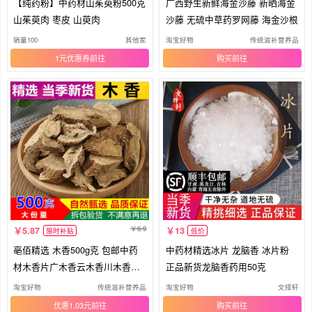
【纯药粉】中药材山茱萸粉500克
广西野生新鲜海金沙藤 新晒海金
山茱萸肉 枣皮 山萸肉
沙藤 无硫中草药罗网藤 海金沙根
销量100
其他家
淘宝好物
传统滋补营养品
1元优惠券
购买
6.9
5.87
13
限时补贴
低价
亳佰精选 木香500g克 包邮中药
中药材精选冰片 龙脑香 冰片粉
材木香片广木香云木香川木香木
正品新货龙脑香药用50克
香粉
淘宝好物
传统滋补营养品
淘宝好物
文择轩
优惠1.03元
购买