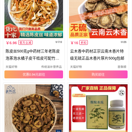
7.9
26
6.96
16
官方立减
折扣
陈皮丝500克g中药材三年老陈皮
云木香中药材正宗云南木香片特
泡茶泡水橘子皮干桔皮可配竹茹
级无硫正品木香片厚片500g包邮
蚕沙
天猫好物
传统滋补营养品
天猫好物
苗御顺
优惠0.94元
购买