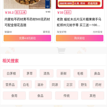
40
35.2
33
官方立减
低价
内蒙枯芩药材黄芩药材500克药材
老款 蝮蛇木瓜片压片糖果佛手乌
可配金银花连翘
蛇郑州元始宇尊 买三送一100片/
盒
销量83
蒙熙臣
淘宝好物
元村佰宝
优惠4.8元
购买
相关搜索
白茅根
茅草
清热
新鲜
毛根
鼻血
营养品
白毛
滋补
同源
正宗
野生
药材
食用
食品
传统
其他