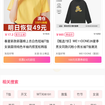
19.6
1250
17.2
665
官方立减
券后价
春夏新款新疆棉上衣白色短袖T恤
【甄选7折】WE11DONE26夏季
女装圆领纯色半袖内搭宽松韩版
男女同款闪粉小熊长袖T恤潮流
淘宝好物
女装/女士精品
天猫好物
WE11DONE（服装）
优惠2.4元
100元优惠券
相关搜索
WTX08191
T恤
开叉
雅集
竹节
女装