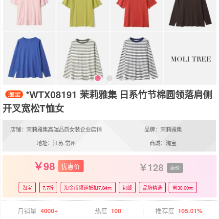
*WTX08191 茉莉雅集 日系竹节棉圆领落肩侧
开叉宽松T恤女
店铺：茉莉雅集高端品质女装企业店铺
品牌：茉莉雅集
地址：江苏 常州
商城：淘宝
98
128
优惠价
原价
淘宝
7.7折
淘金币频道抵扣7.84元
包邮
品牌精选
省30.00元
月销量
4000+
热度
100
推荐度
105.01%