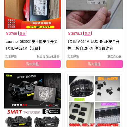
2700
3878.3
低价
低价
Euchner 082921安士能安全开关
TX1B-A024M EUCHNER安全开
TX1B-A024M【议价】
关 工控自动化配件议价维修
淘宝好物
融四海自动化设备
淘宝好物
嘉武自动化
购买
购买