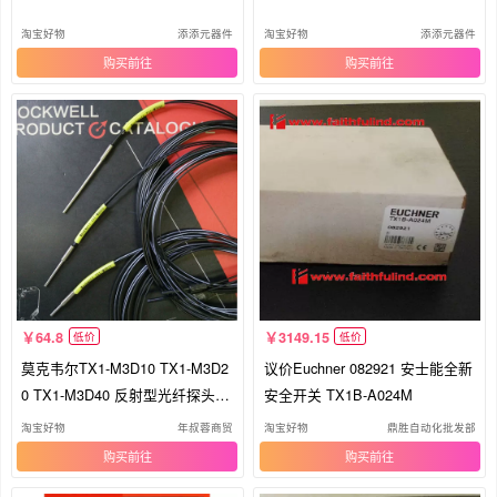
淘宝好物
添添元器件
淘宝好物
添添元器件
购买
购买
64.8
3149.15
低价
低价
莫克韦尔TX1-M3D10 TX1-M3D2
议价Euchner 082921 安士能全新
0 TX1-M3D40 反射型光纤探头传
安全开关 TX1B-A024M
感器
淘宝好物
年叔蓉商贸
淘宝好物
鼎胜自动化批发部
购买
购买