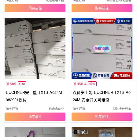
淘宝好物
诚达原装工控
淘宝好物
广州博智自动化设备
购买
购买
585
358.4
低价
低价
EUCHNER安士能 TX1B-A024M
议价安士能 EUCHNER TX1B-A0
082921议价
24M 安全开关可维修
淘宝好物
倍宏自动化
淘宝好物
浙江金佳设备
购买
购买