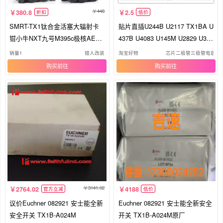
448
380.8
2.5
折扣
低价
SMRT-TX1钛合金活塞大辐射卡
贴片直插U244B U2117 TX1BA U
钳小牛NXT九号M395c极核AE5i
437B U4083 U145M U2829 U343
改装碟刹
M 5
销量1
猎人改装
淘宝好物
芯片二极管三极管电容电
购买
购买
3141.02
2764.02
4188
官方立减
低价
议价Euchner 082921 安士能全新
Euchner 082921 安士能全新安全
安全开关 TX1B-A024M
开关 TX1B-A024M原厂