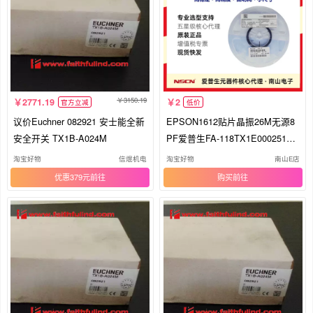
3150.19
2771.19
2
官方立减
低价
议价Euchner 082921 安士能全新
EPSON1612贴片晶振26M无源8
安全开关 TX1B-A024M
PF爱普生FA-118TX1E00025100
11
淘宝好物
信焜机电
淘宝好物
南山E店
优惠379元
购买