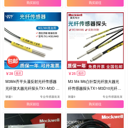
购买
购买
28
25
低价
低价
M3M4齐平头漫反射光纤传感器
M3 M4 M6凸针型光纤放大器光
光纤放大器光纤探头TX1-M3D T
纤传感器探头TX1-M3D10光纤线
X1-M4D
反射型
销量1
专业传感器批发
销量9
专业传感器批发
购买
购买