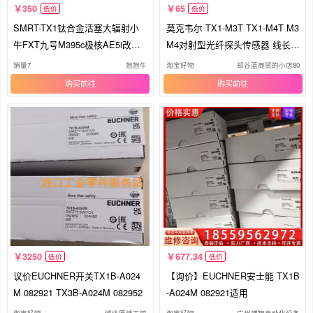
350
65
低价
低价
SMRT-TX1钛合金活塞大辐射小
莫克韦尔 TX1-M3T TX1-M4T M3
牛FXT九号M395c极核AE5i改装
M4对射型光纤探头传感器 线长1
碟刹卡钳
m
销量7
抱抱牛
淘宝好物
却谷蓝商贸的小店80
购买
购买
3250
677.34
低价
低价
议价EUCHNER开关TX1B-A024
【询价】EUCHNER安士能 TX1B
M 082921 TX3B-A024M 082952
-A024M 082921适用