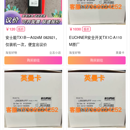
120
1030
低价
低价
安士能TX1B一A024M 082921，
EUCHNER安全开关TX1C-A110
仅装机一次，便宜出议价
M原厂
淘宝好物
立志小店
淘宝好物
英曼卡
购买
购买