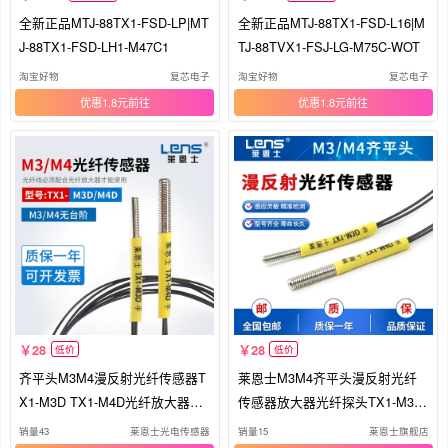
全新正品MTJ-88TX1-FSD-LP|MT
全新正品MTJ-88TX1-FSD-L16|M
J-88TX1-FSD-LH1-M47C1
TJ-88TVX1-FSJ-LG-M75C-WOT
淘宝好物
复芯电子
淘宝好物
复芯电子
优惠1.8元
优惠1.8元
28
28
低价
低价
齐平头M3M4漫反射光纤传感器T
莱恩士M3M4齐平头漫反射光纤
X1-M3D TX1-M4D光纤放大器探
传感器放大器光纤探头TX1-M3D/
头
M4D
销量43
莱恩士光电传感器
销量15
莱恩士旗舰店