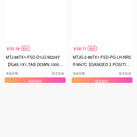
33.18
58.71
低价
低价
MTJ-88TX1-FSD-D1LG-M224Y
MTJG-2-88TX1-FSD-PG-LH-NRS
【RJ45 1X1,TAB DOWN,1000M,
P-M47C【GANGED 2 POSITIO
WITH LED】
N MODULAR
淘宝好物
旺芯科技
淘宝好物
旺芯科技
购买
购买