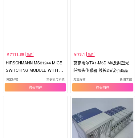
7111.86
73.1
低价
低价
HIRSCHMANN MS31244 MICE
莫克韦尔TX1-M6D M6反射型光
SWITCHING MODULE WITH M
纤探头传感器 线长2m议价商品
M24TX1 MICE M
淘宝好物
三事机电科技
淘宝好物
新潮工控
购买
购买