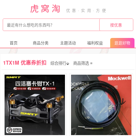
虎窝淘
首页
商品分类
主题活动
福利权益
逛逛好物
1TX1M 优惠券折扣
综合排行⬙
商品筛选