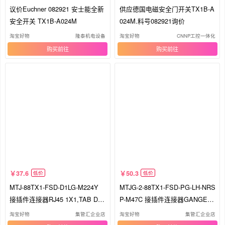
议价Euchner 082921 安士能全新
供应德国电磁安全门开关TX1B-A
安全开关 TX1B-A024M
024M.料号082921询价
淘宝好物
隆泰机电设备
淘宝好物
CNNP工控一体化
购买
购买
37.6
50.3
低价
低价
MTJ-88TX1-FSD-D1LG-M224Y
MTJG-2-88TX1-FSD-PG-LH-NRS
接插件连接器RJ45 1X1,TAB DO
P-M47C 接插件连接器GANGED
WN,1000M
2 POSITI
淘宝好物
集管汇企业店
淘宝好物
集管汇企业店