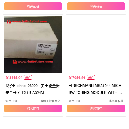
购买
购买
3145.04
7056.91
低价
低价
议价Euchner 082921 安士能全新
HIRSCHMANN MS31244 MICE
安全开关 TX1B-A024M
SWITCHING MODULE WITH M
M24TX1 MICE M
淘宝好物
博瑞工控自动化
淘宝好物
三事机电科技
购买
购买