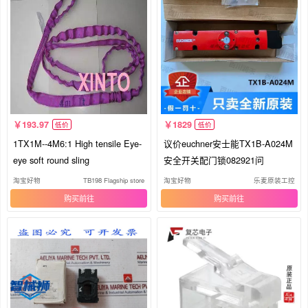
193.97
1829
低价
低价
1TX1M--4M6:1 High tensile Eye-
议价euchner安士能TX1B-A024M
eye soft round sling
安全开关配门锁082921问
淘宝好物
TB198 Flagship store
淘宝好物
乐麦原装工控
购买
购买