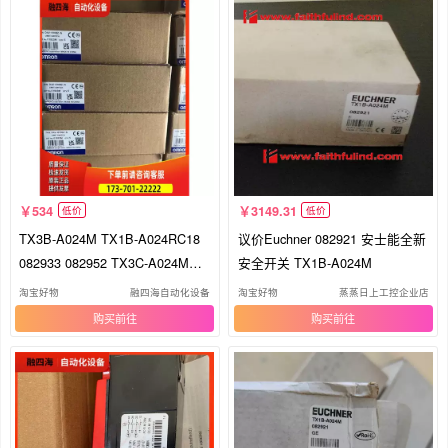
534
3149.31
低价
低价
TX3B-A024M TX1B-A024RC18
议价Euchner 082921 安士能全新
082933 082952 TX3C-A024M
安全开关 TX1B-A024M
【议价】
淘宝好物
融四海自动化设备
淘宝好物
蒸蒸日上工控企业店
购买
购买