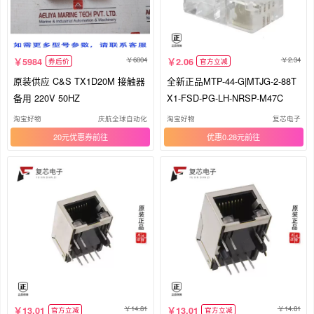
6004
2.34
5984
2.06
券后价
官方立减
原装供应 C&S TX1D20M 接触器
全新正品MTP-44-G|MTJG-2-88T
备用 220V 50HZ
X1-FSD-PG-LH-NRSP-M47C
淘宝好物
庆航全球自动化
淘宝好物
复芯电子
20元优惠券
优惠0.28元
14.81
14.81
13.01
13.01
官方立减
官方立减