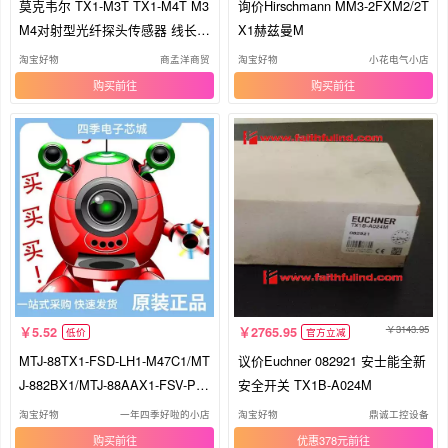
莫克韦尔 TX1-M3T TX1-M4T M3
询价Hirschmann MM3-2FXM2/2T
M4对射型光纤探头传感器 线长1
X1赫兹曼M
m
淘宝好物
商孟洋商贸
淘宝好物
小花电气小店
购买
购买
3143.95
5.52
2765.95
低价
官方立减
MTJ-88TX1-FSD-LH1-M47C1/MT
议价Euchner 082921 安士能全新
J-882BX1/MTJ-88AAX1-FSV-PG-
安全开关 TX1B-A024M
LH
淘宝好物
一年四季好啦的小店
淘宝好物
鼎诚工控设备
购买
优惠378元