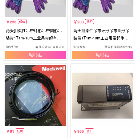
233
233
低价
低价
两头扣柔性吊带环形吊带圆形吊
两头扣柔性吊带环形吊带圆形吊
装带1T1m-10m工业吊带起重吊
装带1T1m-10m工业吊带起重吊
带1TX1
带1TX1
淘宝好物
弈凡设计馆3旗舢店企业店
淘宝好物
勤雪帆旗舢店企业店
购买
购买
61
955
低价
低价