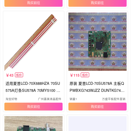
购买
购买
43
115
低价
低价
适用夏普LCD-70X688HZA 70SU
原装 夏普LCD-70SU578A 主板Q
575A灯条SU578A 70MY5100 M
PWBXG743WJZZ DUNTKG743
A818-1
屏 MA818-1
淘宝好物
广州嘉美液晶配件
销量1
万盛平板配件直销
购买
购买