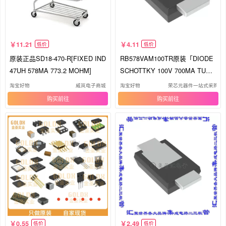
11.21
4.11
低价
低价
原装正品SD18-470-R[FIXED IND
RB578VAM100TR原装「DIODE
47UH 578MA 773.2 MOHM]
SCHOTTKY 100V 700MA TUMD
2M」正品
淘宝好物
威岚电子商城
淘宝好物
荣芯元器件一站式采购
购买
购买
0.55
2.49
低价
低价