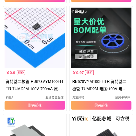
0.9
0.97
低价
低价
肖特基二极管 RB578VYM100FH
RB578VYM100FHTR 肖特基二
TR TUMD2M 100V 700mA 原装
极管 TUMD2M 电压:100V 电流:7
正品
00mA
销量1
亚洲芯正品店
淘宝好物
易贝半导体
购买
购买