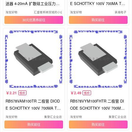
送器 4-20mA 扩散硅工业压力变
E SCHOTTKY 100V 700MA TU
送器
M
淘宝好物
汇盛客邦商贸城的小店31
淘宝好物
承湘电子
30元优惠券
购买
2.21
2.49
低价
低价
RB578VAM100TR 二极管 DIOD
RB578VYM100FHTR 二极管 DI
E SCHOTTKY 100V 700MA TU
ODE SCHOTTKY 100V 700MA
MD2M
TUMD2M
淘宝好物
集管汇企业店
淘宝好物
集管汇企业店
购买
购买