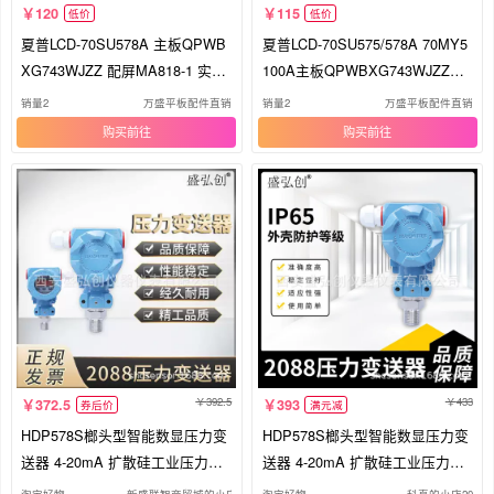
120
115
低价
低价
夏普LCD-70SU578A 主板QPWB
夏普LCD-70SU575/578A 70MY5
XG743WJZZ 配屏MA818-1 实物
100A主板QPWBXG743WJZZ屏
图 测好
MA818-1现货
销量2
万盛平板配件直销
销量2
万盛平板配件直销
购买
购买
392.5
433
372.5
393
券后价
满元减
HDP578S榔头型智能数显压力变
HDP578S榔头型智能数显压力变
送器 4-20mA 扩散硅工业压力变
送器 4-20mA 扩散硅工业压力变
送器
送器