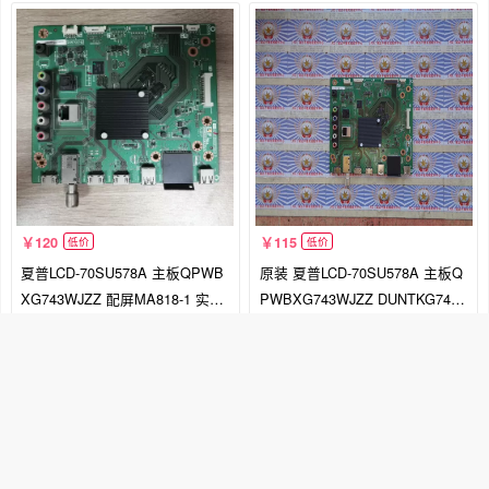
120
115
低价
低价
夏普LCD-70SU578A 主板QPWB
原装 夏普LCD-70SU578A 主板Q
XG743WJZZ 配屏MA818-1 实物
PWBXG743WJZZ DUNTKG743
图 测好
屏 MA818-1
销量2
万盛平板配件直销
销量1
万盛平板配件直销
购买
购买