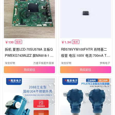
130
1.34
低价
低价
拆机 夏普LCD-70SU578A 主板Q
RB578VYM100FHTR 肖特基二
PWBXG743WJZZ 屏MA818-1 现
极管 电压:100V 电流:700mA TU
货 测好
MD2M
淘宝好物
万盛平板配件直销
淘宝好物
梦韩电子
购买
购买