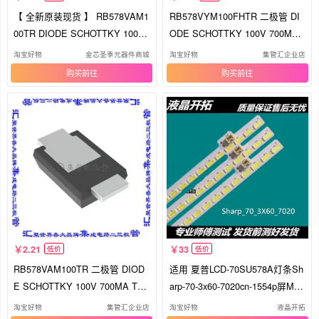
【 全新原装现货 】 RB578VAM1
RB578VYM100FHTR 二极管 DI
00TR DIODE SCHOTTKY 100V
ODE SCHOTTKY 100V 700MA
700MA
TUMD2M
淘宝好物
金芯圣季元器件商城
淘宝好物
集管汇企业店
购买
购买
2.21
33
低价
低价
RB578VAM100TR 二极管 DIOD
适用 夏普LCD-70SU578A灯条Sh
E SCHOTTKY 100V 700MA TU
arp-70-3x60-7020cn-1554p屏MA8
MD2M
18-
淘宝好物
集管汇企业店
淘宝好物
液晶开拓