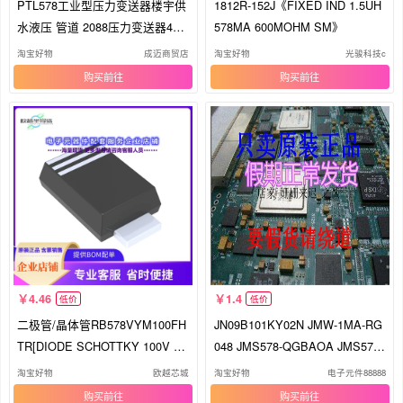
PTL578工业型压力变送器楼宇供
1812R-152J《FIXED IND 1.5UH
水液压 管道 2088压力变送器4~2
578MA 600MOHM SM》
0MA
淘宝好物
成迈商贸店
淘宝好物
光骏科技c
购买
购买
4.46
1.4
低价
低价
二极管/晶体管RB578VYM100FH
JN09B101KY02N JMW-1MA-RG
TR[DIODE SCHOTTKY 100V 70
048 JMS578-QGBAOA JMS578-
0MA TUMD2
QGBA0A
淘宝好物
欧越芯城
淘宝好物
电子元件88888
购买
购买