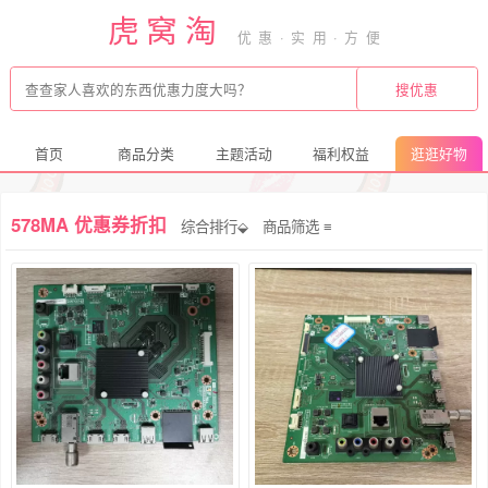
虎窝淘
首页
商品分类
主题活动
福利权益
逛逛好物
578MA 优惠券折扣
综合排行⬙
商品筛选