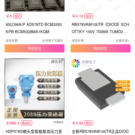
3
4.12
低价
低价
93LC66A/P AD578TD BCM3350
RB578VAM100TR《DIODE SCH
KPB BCM5328MA1KQM
OTTKY 100V 700MA TUMD2
M》
淘宝好物
永恒电子元器件
淘宝好物
光骏科技c
购买
购买
596.5
566.5
3.92
券后价
低价
HDP578S榔头型智能数显压力变
全新RB578VAM100TR正品DIOD