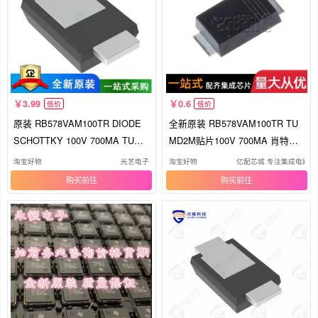
3.99
0.6
低价
低价
原装 RB578VAM100TR DIODE
全新原装 RB578VAM100TR TU
SCHOTTKY 100V 700MA TUMD
MD2M贴片100V 700MA 肖特基
2M
二极管芯片
淘宝好物
光艺电子
淘宝好物
亿配芯城 专注集成电路
购买
购买