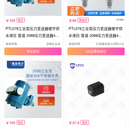
104
105
99
低价
券后价
PTL578工业型压力变送器楼宇供
PTL578工业型压力变送器楼宇供
水液压 管道 2088压力变送器4~2
水液压 管道 2088压力变送器4~2
0MA
0MA
淘宝好物
洁萌企业店
淘宝好物
兴风踏月赴山河的小店
购买
5元优惠券
105
27.6
低价
低价