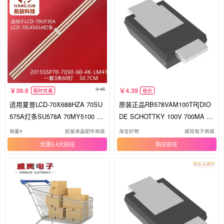
45
39.6
4.39
限时优惠
低价
适用夏普LCD-70X688HZA 70SU
原装正品RB578VAM100TR[DIO
575A灯条SU578A 70MY5100 M
DE SCHOTTKY 100V 700MA T
A818-1
U
销量4
航骏液晶配件商城
淘宝好物
威岚电子商城
优惠5.4元
购买