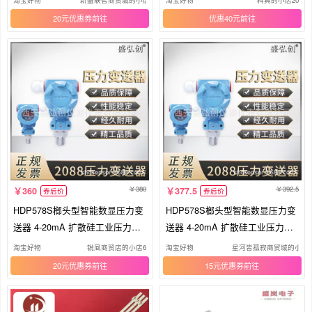
淘宝好物
新盛联智商贸城的小店2
淘宝好物
科真的小店20
20元优惠券
优惠40元
380
392.5
360
377.5
券后价
券后价
HDP578S榔头型智能数显压力变
HDP578S榔头型智能数显压力变
送器 4-20mA 扩散硅工业压力变
送器 4-20mA 扩散硅工业压力变
送器
送器
淘宝好物
锐凬商贸店的小店6
淘宝好物
星河皆孤寂商贸城的小店6
20元优惠券
15元优惠券