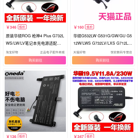
346
160
低价
低价
原装华硕ROG 枪神4 Plus G732L
华硕G532LW G531G/GW/GU G5
WS/LW/LV笔记本充电源适配器
12W/LWS G732LV/LXS G712L/L
线230W
U充电器G731GV魔霸4plus非原
淘宝好物
正品电子配件商城
天猫好物
悦钦数码专营店
装笔记本ROG电源适配器线
购买
购买
136
347
低价
低价