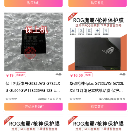
G笔记本C41N1731-1-2电池
记本B31N1726非原装ROG电池
购买
购买
20
23
19
16.56
券后价
折扣
保上机版本号G532LWS G732LX
华硕枪神4plus G732LWS G732L
S GL504GW IT8225VG-128 EC
XS 红灯笔记本贴纸贴膜 保护外
刷好程序
壳膜
淘宝好物
鸿顺电子电脑芯片
淘宝好物
笔记本贴膜零售批发
1元优惠券
购买