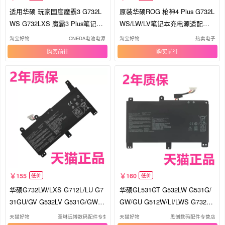
适用华硕 玩家国度魔霸3 G732L
原装华硕ROG 枪神4 Plus G732L
WS G732LXS 魔霸3 Plus笔记本
WS/LW/LV笔记本充电源适配器
电池
线230W
淘宝好物
ONEDA电池电源
淘宝好物
热卖电子
购买
购买
155
160
低价
低价
华硕G732LW/LXS G712L/LU G7
华硕GL531GT G532LW G531G/
31GU/GV G532LV G531G/GW电
GW/GU G512W/LI/LWS G732L
脑G512W/LWS魔霸4plus原装RO
V/LXS G712L/LU电脑G731GV笔
天猫好物
圣琳远博数码配件专营店
天猫好物
思创数码配件专营店