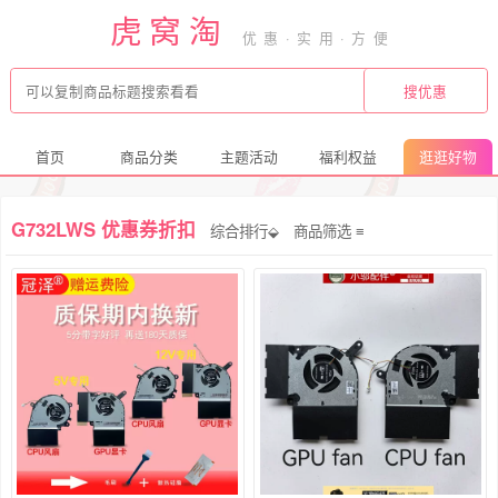
虎窝淘
首页
商品分类
主题活动
福利权益
逛逛好物
G732LWS 优惠券折扣
综合排行⬙
商品筛选