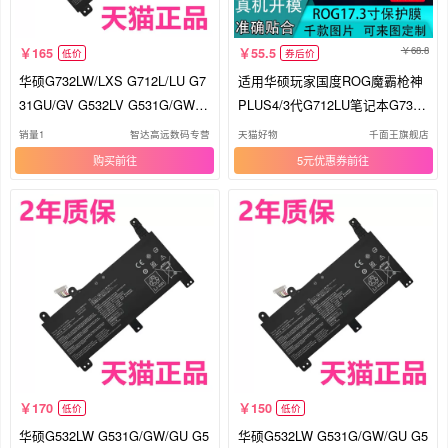
68.8
165
55.5
低价
券后价
华硕G732LW/LXS G712L/LU G7
适用华硕玩家国度ROG魔霸枪神
31GU/GV G532LV G531G/GW电
PLUS4/3代G712LU笔记本G732/
脑G512W/LWS魔霸4plus原装RO
532LWS电脑G731贴膜S7DU/DV
销量1
智达高远数码专营
天猫好物
千面王旗舰店
G笔记本C41N1731-1-2电池
炫彩色GT外壳贴纸保护膜
购买
5元优惠券
170
150
低价
低价
华硕G532LW G531G/GW/GU G5
华硕G532LW G531G/GW/GU G5