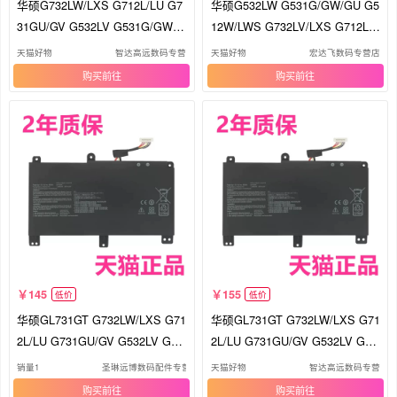
华硕G732LW/LXS G712L/LU G7
华硕G532LW G531G/GW/GU G5
31GU/GV G532LV G531G/GW充
12W/LWS G732LV/LXS G712L/L
电器G512W/LWS魔霸4plus非原
U电脑G731GV魔霸4plus原装C41
天猫好物
智达高远数码专营
天猫好物
宏达飞数码专营店
装ROG笔记本电源适配器线
N1731-2-1笔记本ROG电池
购买
购买
145
155
低价
低价
华硕GL731GT G732LW/LXS G71
华硕GL731GT G732LW/LXS G71
2L/LU G731GU/GV G532LV G53
2L/LU G731GU/GV G532LV G53
1G/GW电脑G512W/LWS/LI非原
1G/GW电脑G512W/LWS/LI非原
销量1
圣琳远博数码配件专营店
天猫好物
智达高远数码专营
装ROG笔记本B31N1726电池
装ROG笔记本B31N1726电池
购买
购买