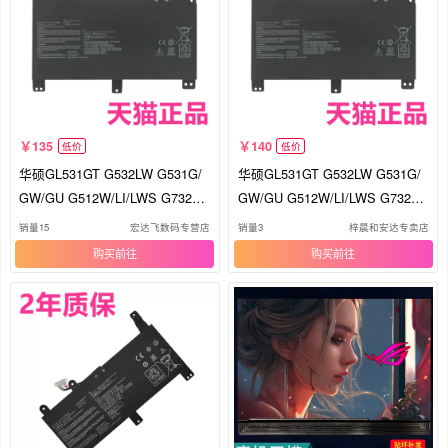
135
140
低价
低价
华硕GL531GT G532LW G531G/
华硕GL531GT G532LW G531G/
GW/GU G512W/LI/LWS G732L
GW/GU G512W/LI/LWS G732L
V/LXS G712L/LU电脑G731GV笔
V/LXS G712L/LU电脑G731GV笔
销量15
宏达飞数码专营店
销量3
梓晨和安达专卖店
记本B31N1726非原装ROG电池
记本B31N1726非原装ROG电池
购买
购买