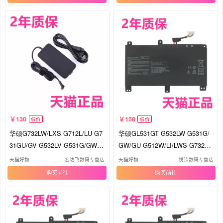
130
150
低价
低价
华硕G732LW/LXS G712L/LU G7
华硕GL531GT G532LW G531G/
31GU/GV G532LV G531G/GW充
GW/GU G512W/LI/LWS G732L
电器G512W/LWS魔霸4plus非原
V/LXS G712L/LU电脑G731GV笔
天猫好物
宏达飞数码专营店
天猫好物
悦钦数码专营店
装ROG笔记本电源适配器线
记本B31N1726非原装ROG电池
购买
购买