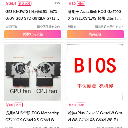
30
26.4
80
官方立减
低价
G531G/GW/GT风扇GL531 G731
适用于 Asus/华硕 ROG GZ700G
G/GV S5D S7D G512LV G712L
X G732LXS/LWS 散热 风扇 FM
G732L G532LWS G542L适用于
B6 FMB7
天猫好物
泽中冠冠泽专卖店
销量14
阳光笔记本配件 外壳A B
华硕ROG魔霸 枪神3/4/Plus
优惠3.6元
购买
80
10
低价
低价
适用ASUS华硕 ROG Mothership
枪神4Plus G732LV G732LW G73
GZ700GX G732LXS G732LWS
2LWS G732LXS G532LWS R1.3
散热风扇
工厂BIOS