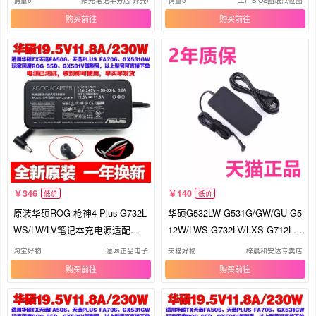
销量6
阳光笔记本分店 外壳ABCD壳 键盘风扇
销量5
工厂BIOS图纸点位图
购买
购买
346
140
低价
低价
原装华硕ROG 枪神4 Plus G732L
华硕G532LW G531G/GW/GU G5
WS/LW/LV笔记本充电源适配器
12W/LWS G732LV/LXS G712L/L
线230W
U充电器G731GV魔霸4plus非原
淘宝好物
潼琳正品电子
天猫好物
梓晨和安达专卖店
装笔记本ROG电源适配器线
购买
购买