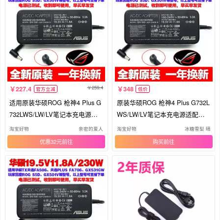
259.4
227.4
348
官方立减
低价
适用原装华硕ROG 枪神4 Plus G
原装华硕ROG 枪神4 Plus G732L
732LWS/LW/LV笔记本充电源适
WS/LW/LV笔记本充电源适配器
配器线
线230W
淘宝好物
亲密的爱人
淘宝好物
冰糖雪梨 晴
优惠32元
购买