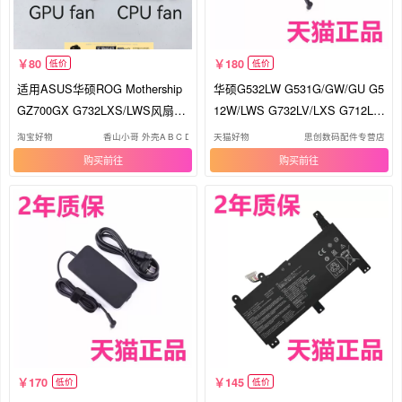
80
180
低价
低价
适用ASUS华硕ROG Mothership
华硕G532LW G531G/GW/GU G5
GZ700GX G732LXS/LWS风扇 F
12W/LWS G732LV/LXS G712L/L
MB6 FMB7
U充电器G731GV魔霸4plus非原
淘宝好物
香山小哥 外壳A B C D壳 键盘风扇
天猫好物
思创数码配件专营店
装笔记本ROG电源适配器线
购买
购买
170
145
低价
低价