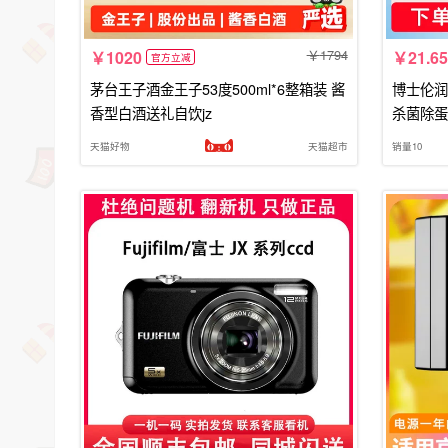
1794
1020
21.65
官方立减
茅台王子酒金王子53度500ml*6整箱装 酱
博士伦润明
香型白酒送礼自饮jz
杀菌除蛋
天猫好物
天猫超市
销量10