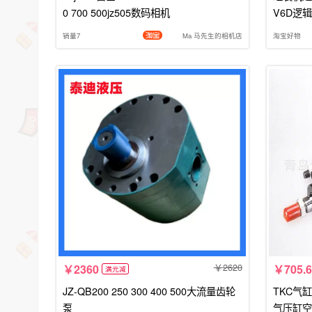
0 700 500jz505数码相机
V6D逻辑板
销量7
Ma 马先生的相机店
淘宝好物
2620
2360
705.6
满元减
JZ-QB200 250 300 400 500大流量齿轮
TKC气缸M
泵
气压缸空压