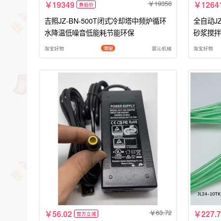
19350
19349
1264
券后价
吉照JZ-BN-500T闭式冷却塔中频炉循环
全自动J
水降温低噪音低能耗节能环保
砂浆搅拌
淘宝好物
宸沁机械
淘宝好物
63.72
56.02
227.7
官方立减