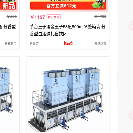
238
1799
1127
官方立减
瓶 酱香型
茅台王子酒金王子53度500ml*6整箱装 酱
香型白酒送礼自饮jz
天猫超市
销量67
天猫超市