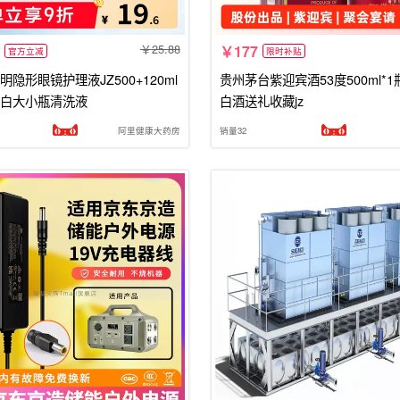
25.88
177
官方立减
限时补贴
隐形眼镜护理液JZ500+120ml
贵州茅台紫迎宾酒53度500ml*1
白大小瓶清洗液
白酒送礼收藏jz
阿里健康大药房
销量32