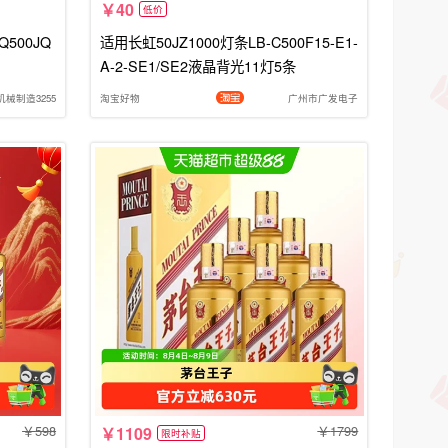
40
低价
Q500JQ
适用长虹50JZ1000灯条LB-C500F15-E1-
A-2-SE1/SE2液晶背光11灯5条
机械制造3255
淘宝好物
广州市广发电子
598
1799
1109
限时补贴