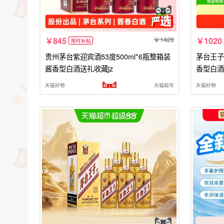
1428
845
1020
限时补贴
贵州茅台紫迎宾酒53度500ml*6瓶整箱装
茅台王子酒
酱香型白酒送礼收藏jz
香型白酒
天猫好物
天猫超市
天猫好物