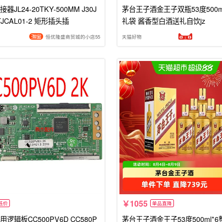
JL24-20TKY-500MM J30J
茅台王子酒金王子双瓶53度500m
TJCAL01-2 矩形插头插
礼袋 酱香型白酒送礼自饮jz
恒优隆盛商贸城的小店55
天猫好物
1055
低价
单品直降
逻辑板CC500PV6D CC580P
茅台王子酒金王子53度500ml*6