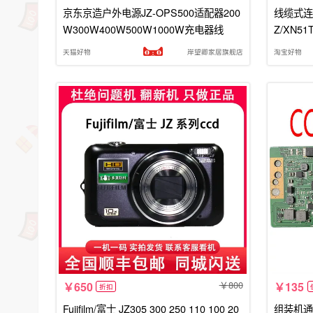
京东京造户外电源JZ-OPS500适配器200
线缆式连接器
W300W400W500W1000W充电器线
Z/XN51
天猫好物
岸望卿家居旗舰店
淘宝好物
800
650
135
折扣
Fujifilm/富士 JZ305 300 250 110 100 20
组装机通用