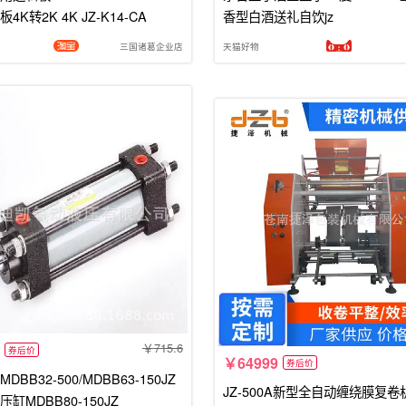
4K转2K 4K JZ-K14-CA
香型白酒送礼自饮jz
三国诸葛企业店
天猫好物
715.6
券后价
64999
券后价
DBB32-500/MDBB63-150JZ
JZ-500A新型全自动缠绕膜复卷
缸MDBB80-150JZ