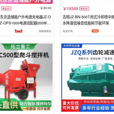
39.96
19349
券后价
券后价
东京造储能户外电源充电器JZ-O
吉照JZ-BN-500T闭式冷却塔
 JZ-OPS1000电源适配器200W30
水降温低噪音低能耗节能环保
W500W1000W充电线
绿靓旗舰店
淘宝好物