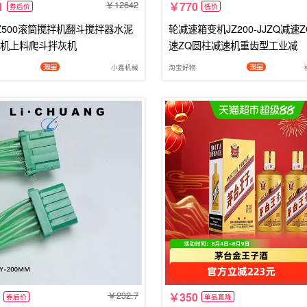
12642
1
770
券后价
低价
Z500滚筒搅拌机翻斗搅拌器水泥
轮减速箱变机JZ200-JJZQ减速Z
机上料爬斗拌灰机
速ZQ圆柱减速机重齿型工业减
小鑫机械
淘宝好物
232.7
350
券后价
单品直降