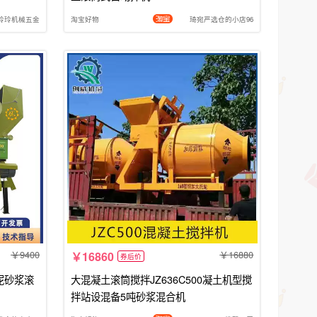
玲玲机械五金
淘宝好物
琦宛严选仓的小店96
9400
16880
16860
券后价
水泥砂浆滚
大混凝土滚筒搅拌JZ636C500凝土机型搅
拌站设混备5吨砂浆混合机