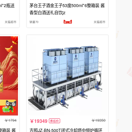
l*2瓶送
茅台王子酒金王子53度500ml*6整箱装 酱
香型白酒送礼自饮jz
天猫超市
销量70
天猫超市
1794
19350
19349
券后价
整箱装 酱
吉照JZ-BN-500T闭式冷却塔中频炉循环