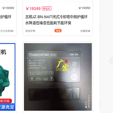
19350
19350
19349
券后价
中频炉循环
吉照JZ-BN-500T闭式冷却塔中频炉循环
水降温低噪音低能耗节能环保
万兴达机械1
淘宝好物
光耀机械