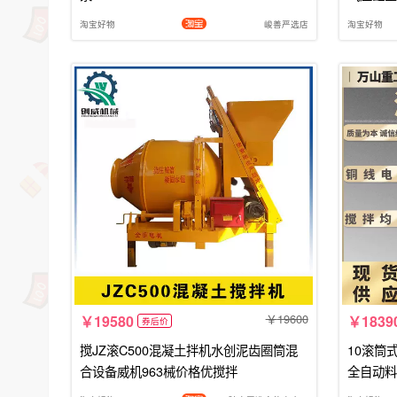
淘宝好物
峻善严选店
淘宝好物
19600
19580
1839
券后价
搅JZ滚C500混凝土拌机水创泥齿圈筒混
10滚筒
合设备威机963械价格优搅拌
全自动料