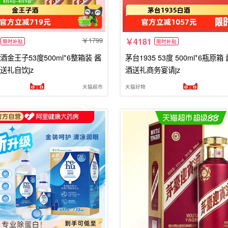
1799
4181
限时补贴
限时补贴
金王子53度500ml*6整箱装 酱
茅台1935 53度 500ml*6瓶原
送礼自饮jz
酒送礼商务宴请jz
天猫超市
天猫好物