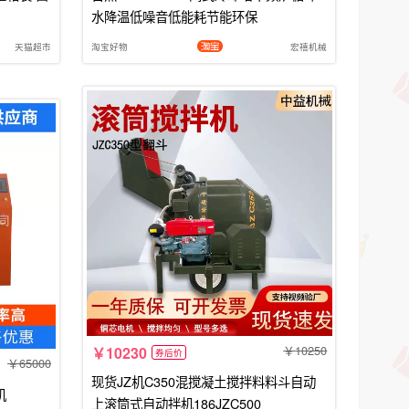
水降温低噪音低能耗节能环保
天猫超市
淘宝好物
宏禧机械
10250
10230
券后价
65000
现货JZ机C350混搅凝土搅拌料料斗自动
机
上滚筒式自动拌机186JZC500