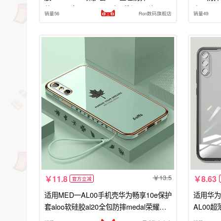
款medal女medaloo男十E荣耀e10潮
套medt
销量56
Ron数码旗舰店
销量49
13.5
11.8
8.63
官方立减
适用MED一AL00手机壳华为畅享10e保护
适用华为
套aloo软硅胶al20全包防摔medal荣耀me
AL00超
daloo畅想十e10外壳tl男女钢化膜
edalo