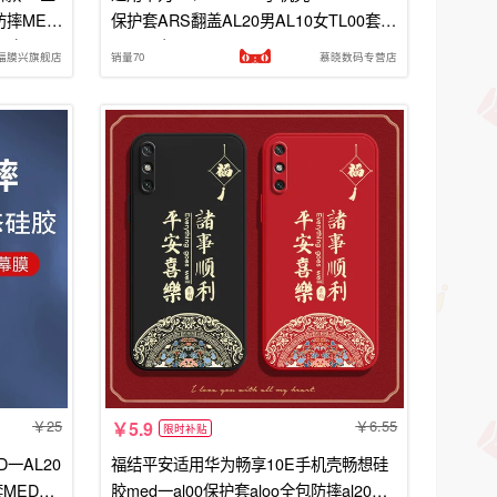
防摔MED
保护套ARS翻盖AL20男AL10女TL00套A
O套ALO
QMAL壳MEDAL00 ARSAL00 MEDALO
福膜兴旗舰店
销量70
慕晓数码专营店
O AQMALOO
25
6.55
5.9
限时补贴
一AL20
福结平安适用华为畅享10E手机壳畅想硅
MEDAL
胶med一al00保护套aloo全包防摔al20新