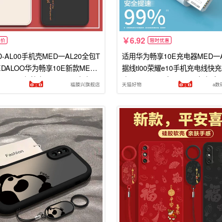
6.92
低价
限时优惠
-AL00手机壳MED一AL20全包T
适用华为畅享10E充电器MED一A
DALOO华为畅享10E新款MEDA
据线tl00荣耀e10手机充电线快
MEDTL保护套MEDTLOO畅想A
头MEDALOO冲medal00畅想十
福膜兴旗舰店
天猫好物
a数
女