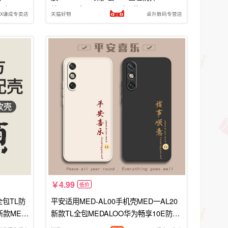
畅享10E
款medal女medaloo男十E荣耀e10男
CX谦成专卖店
天猫好物
卓升数码专营店
4.99
低价
全包TL防
平安适用MED-AL00手机壳MED一AL20
新款MED
新款TL全包MEDALOO华为畅享10E防摔
LOO畅想
MEDAL2O外壳MEDTL保护MEDTLOO套