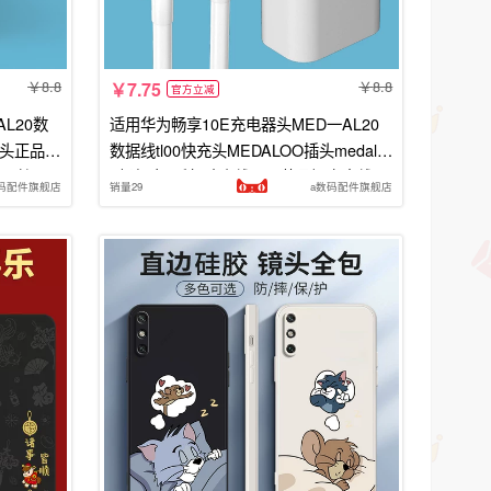
8.8
8.8
7.75
官方立减
L20数
适用华为畅享10E充电器头MED一AL20
充头正品插
数据线tl00快充头MEDALOO插头medal0
usb接口
0畅想十e手机冲电线原正装品短安卓线
码配件旗舰店
销量29
a数码配件旗舰店