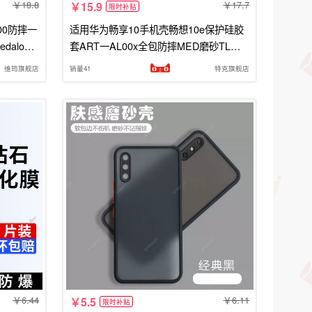
18.8
17.7
15.9
限时补贴
l00防摔一
适用华为畅享10手机壳畅想10e保护硅胶
daloo
套ART一AL00x全包防摔MED磨砂TL软A
LOO硬壳MEDALOO男aloox女MEDAL亨
维筠旗舰店
销量41
特克旗舰店
十e
6.44
6.11
5.5
限时补贴