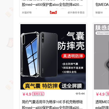
胶med一al00保护套aloo全包防摔al20新
包MED
款medal女medaloo男十E荣耀e10女
AL2O外
天猫好物
卓升数码专营店
销量50
O畅想男
5.44
4.9
4.9
限时补贴
简约气囊适用华为畅享10E手机壳畅想硅
透明ME
胶med一al00保护套aloo全包防摔al20新
edal防