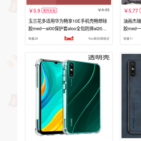
6.55
5.9
5.77
限时补贴
玉兰花多适用华为畅享10E手机壳畅想硅
油画杰瑞
胶med一al00保护套aloo全包防摔al20新
胶med一
款medal女medaloo男十E荣耀e10男
款meda
销量29
Ron数码旗舰店
销量11