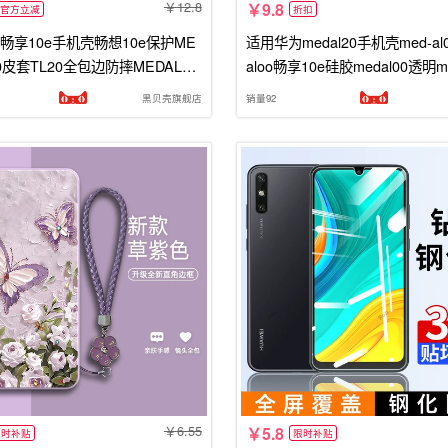
12.8
9.8
官方立减
折扣
畅享10e手机壳畅想10e保护ME
适用华为medal20手机壳med-a
0皮套TL20全包边防摔MEDAL硅
aloo畅享10e硅胶medal00透明me
LOO磨砂外壳MEDALOO男女黑
软al20_tloo保护tl00套medtl2o销
黑贝壳旗舰店
销量92
6.55
5.8
限时补贴
限时补贴