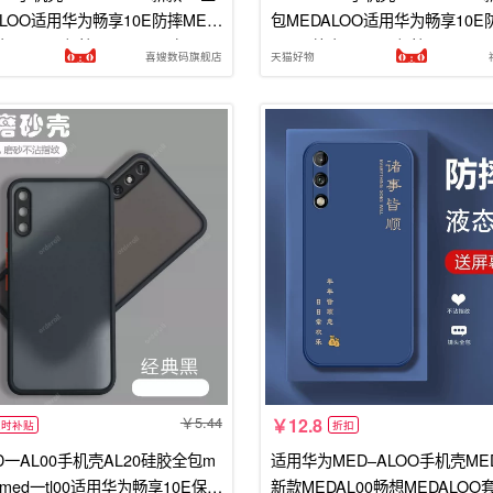
ALOO适用华为畅享10E防摔MED
包MEDALOO适用华为畅享10E
壳MEDTL保护MEDTLOO套ALO
AL2O外壳MEDTL保护MEDTLO
喜嫂数码旗舰店
天猫好物
女
O畅想男女
5.44
12.8
限时补贴
折扣
D一AL00手机壳AL20硅胶全包m
适用华为MED–ALOO手机壳MED
摔med一tl00适用华为畅享10E保护
新款MEDAL00畅想MEDALOO套