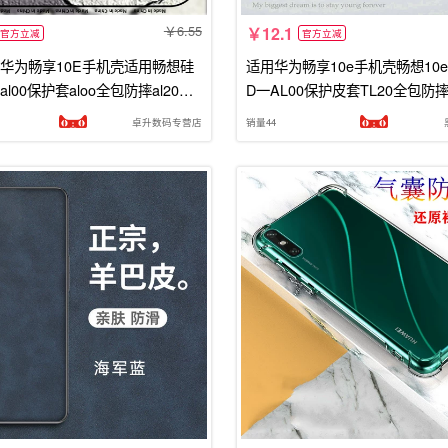
6.55
12.1
官方立减
官方立减
华为畅享10E手机壳适用畅想硅
适用华为畅享10e手机壳畅想10
al00保护套aloo全包防摔al20新
D一AL00保护皮套TL20全包防摔
l女medaloo男十E荣耀e10潮
硅胶软壳ALOO磨砂MEDALOO
卓升数码专营店
销量44
绳