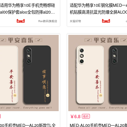
适用华为畅享10E手机壳畅想硅
适配华为畅享10E钢化膜MED一A
al00保护套aloo全包防摔al20新
机贴膜高清抗蓝光防爆全屏ALO
l女medaloo男十E荣耀e10潮
DALOO防摔MEDAL保护1oe畅
Ron数码旗舰店
天猫好物
亨
6.8
低价
L00手机壳MED一AL20新款TL全
MED-AL00手机壳MED一AL20