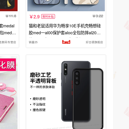
11.8
3.22
2.9
限时补贴
套medal
猫和老鼠适用华为畅享10E手机壳畅想硅
包medal
胶med一al00保护套aloo全包防摔al20新
女
款medal女medaloo男十E荣耀e10男
胜数码专营店
销量25
好古德旗舰店