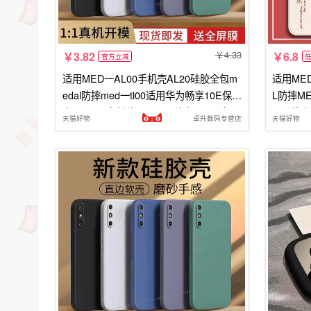
4.33
3.82
6.8
官方立减
适用MED一AL00手机壳AL20硅胶全包m
适用MED
edal防摔med一tl00适用华为畅享10E保护
L防摔ME
套medtl男女新款medaloo外壳ALOO潮
L2O外壳
天猫好物
卓升数码专营店
天猫好物
LOO男