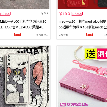
6.9
10.3
官方立减
官方立减
MED一AL00手机壳华为畅享10
med一al20手机壳med-aloo保护
DTLOO套MEDALOO荣耀AL畅
oo适用华为畅享10e新款medtl全
L00十E10可爱熊猫防摔男女畅享
畅想tl00防摔al00畅亨2o外壳男
卓稻旗舰店
天猫好物
三