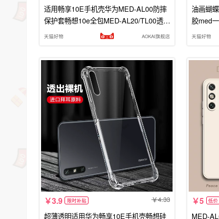
适用畅享10E手机壳华为MED-AL00防摔
油画蝴蝶
保护套畅想10e全包MED-AL20/TL00透明
胶med一
硅胶一medaloo软超薄简约直边后外壳
款meda
天猫好物
AOKAI旗舰店
天猫好物
4.33
3.9
5
限时补贴
低价
超薄透明适用华为畅享10E手机壳畅想硅
MED-A