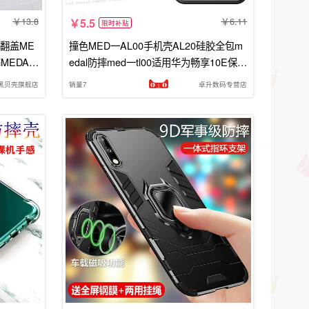
13.8
6.11
5.5
限时补贴
e翻盖ME
撞色MED一AL00手机壳AL20硅胶全包m
MEDAL
edal防摔med一tl00适用华为畅享10E保护
男女带挂
套medtl男女新款medaloo外壳ALOO
黑贝壳旗舰店
销量7
卓升数码专营店