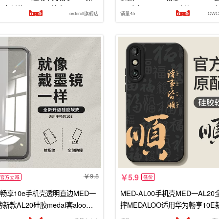
l男女新款medaloo外壳ALOO
2O全包MEDTLOO防摔MEDAL
orderoll旗舰店
销量45
QW
硅胶男TL女
9.8
5.9
官方立减
低价
畅享10e手机壳透明直边MED一
MED-AL00手机壳MED一AL20
薄新款AL20硅胶medal套aloo男m
摔MEDALOO适用华为畅享10E
o女tl全包防摔畅想十荣耀畅亨
AL2O外壳MEDTL保护套MEDT