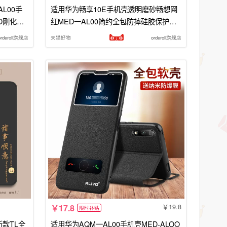
L00手
适用华为畅享10E手机壳透明磨砂畅想网
O刚化ME
红MED一AL00简约全包防摔硅胶保护套
想E10畅
男女MEDALoo软MEDal新款送钢化膜潮
orderoll旗舰店
天猫好物
orderoll旗舰店
19.8
17.8
限时补贴
新款TL全
适用华为AQM一AL00手机壳MED-ALOO