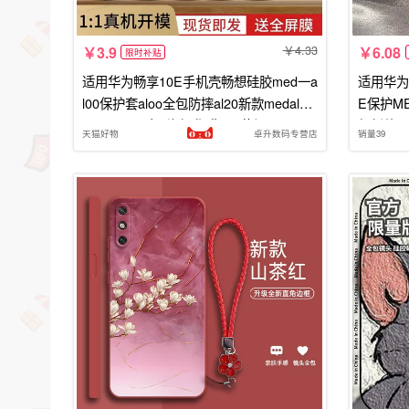
4.33
3.9
6.08
限时补贴
适用华为畅享10E手机壳畅想硅胶med一a
适用华为
l00保护套aloo全包防摔al20新款medal女
E保护ME
medaloo男十E潮钢化膜e10荣耀
想新款T
天猫好物
卓升数码专营店
销量39
10E