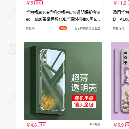
5
11.2
低价
华为畅享10e手机壳畅亨E10透明保护套m
适用华为
ed一al20荣耀畅想1OE气囊外壳tl00男alo
D一AL0
o女款medal2O硅胶软medaloo防摔
胶软壳A
销量16
喜尔得壳膜坊企业店
天猫好物
色
16.8
4.8
5.9
折扣