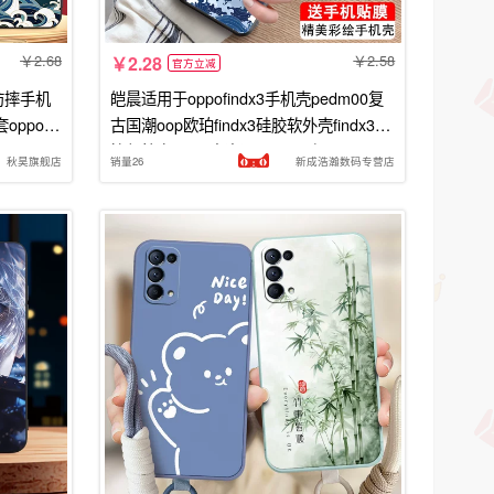
2.68
2.58
2.28
官方立减
版防摔手机
皑晨适用于oppofindx3手机壳pedm00复
套oppo真
古国潮oop欧珀findx3硅胶软外壳findx3防
p0
摔保护套findx3妈妈用oopp网红
秋昊旗舰店
销量26
新成浩瀚数码专营店