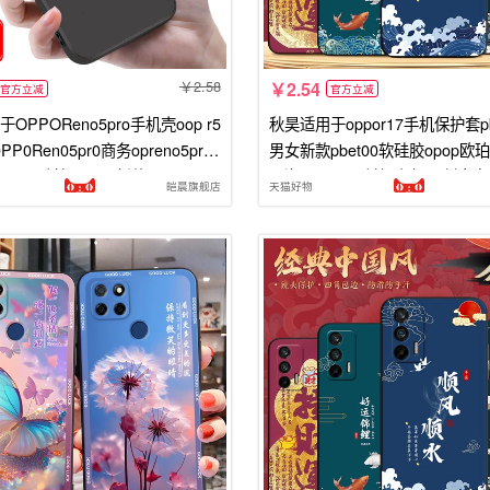
2.58
2.54
官方立减
官方立减
OPPOReno5pro手机壳oop r5
秋昊适用于oppor17手机保护套p
PP0Ren05pr0商务opreno5pro
男女新款pbet00软硅胶opop欧珀
05pr0防摔pdst00新款PDST00
国潮oop0r17防摔耐脏r17创意文
皑晨旗舰店
天猫好物