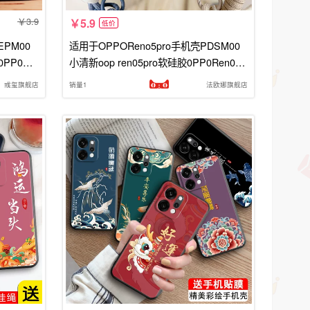
3.9
5.9
低价
EPM00
适用于OPPOReno5pro手机壳PDSM00
0PP0Re
小清新oop ren05pro软硅胶0PP0Ren05p
pro 5g
r0可爱reno5pro全包边Ren05pr0时尚情
彧玺旗舰店
销量1
法欧娜旗舰店
侣