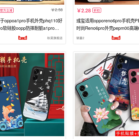
2.58
2.28
官方立减
折扣
oppoa1pro手机外壳phq110好
彧玺适用opporeno6pro手机壳P
ro软硅胶oopp防摔耐脏a1pro中
时尚Reno6pro外壳pepm00高端
p欧珀a1pra保护套a1pro创
n06pr0黑边Ren06pr0新款oop r6
秋昊旗舰店
销量2
软