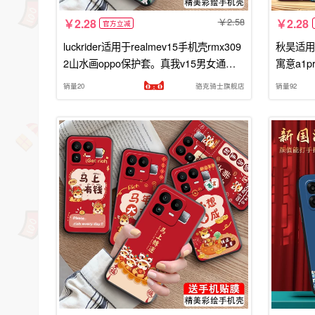
2.58
2.28
2.28
官方立减
luckrider适用于realmev15手机壳rmx309
秋昊适用于
2山水画oppo保护套。真我v15男女通用re
寓意a1p
almev15软硅胶外壳oop防摔耐脏
老人用oo
销量20
骆克骑士旗舰店
销量92