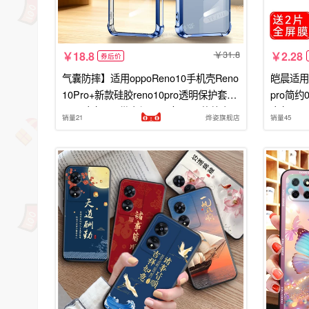
31.8
18.8
2.28
券后价
气囊防摔】适用oppoReno10手机壳Reno
皑晨适用于
10Pro+新款硅胶reno10pro透明保护套O
pro简约0
PPO全包oop带支架5g男女0ppo软外壳
全包Ren
销量21
烨姿旗舰店
销量45