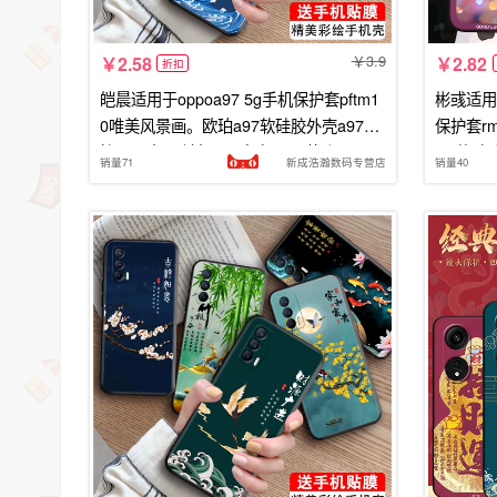
3.9
2.58
2.82
折扣
皑晨适用于oppoa97 5g手机保护套pftm1
彬彧适用于
0唯美风景画。欧珀a97软硅胶外壳a97防
保护套rm
摔oop0好运锦鲤a97文字oopp热卖
q2i软硅
销量71
新成浩瀚数码专营店
销量40