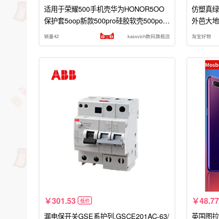
适用于荣耀500手机壳华为HONOR5OO
仿塑真绿
保护套5oop新款500pro硅胶软壳500por
外芭大地
全包防摔pr0外壳男女宋耀五百后壳荣誉
销量42
kassvich数码旗舰店
淘宝好物
301.53
48.77
低价
漏电保开关GSE系护列.GSCE201AC-63/
英国图拉斯