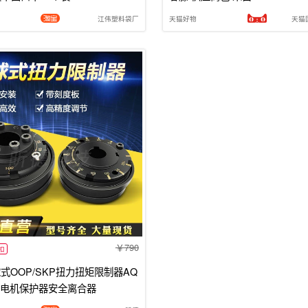
江伟塑料袋厂
天猫好物
天猫
790
扣
球式OOP/SKP扭力扭矩限制器AQ
电机保护器安全离合器