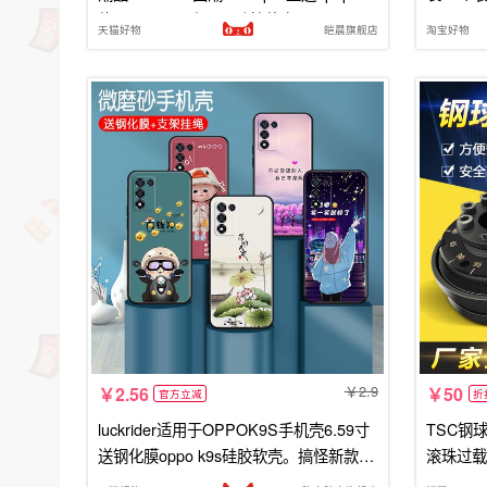
约pgam10日系oop0防摔软套Ren08por
天猫好物
皑晨旗舰店
淘宝好物
2.9
2.56
50
官方立减
折
luckrider适用于OPPOK9S手机壳6.59寸
TSC钢
送钢化膜oppo k9s硅胶软壳。搞怪新款oo
滚珠过载
po欧珀k9s网红新款perm1o全包oop