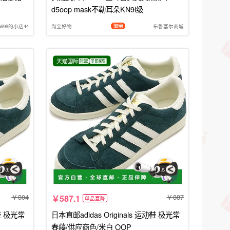
d5oop mask不勒耳朵KN9l级
699的小店44
淘宝好物
布鲁塞尔商城
804
887
587.1
单品直降
动鞋 极光常
日本直邮adidas Originals 运动鞋 极光常
春藤/供应商色/米白 OOP