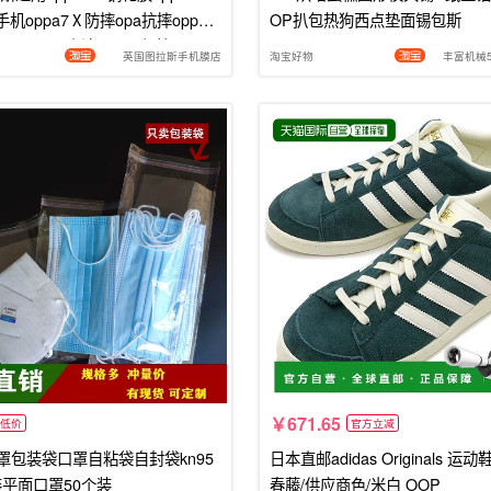
手机oppa7Ⅹ防摔opa抗摔oppora
OP扒包热狗西点垫面锡包斯
0pp0ppoa高清oopoa保护oop
英国图拉斯手机膜店
淘宝好物
丰富机械5
671.65
低价
官方立减
口罩包装袋口罩自粘袋自封袋kn95
日本直邮adidas Originals 运
装平面口罩50个装
春藤/供应商色/米白 OOP