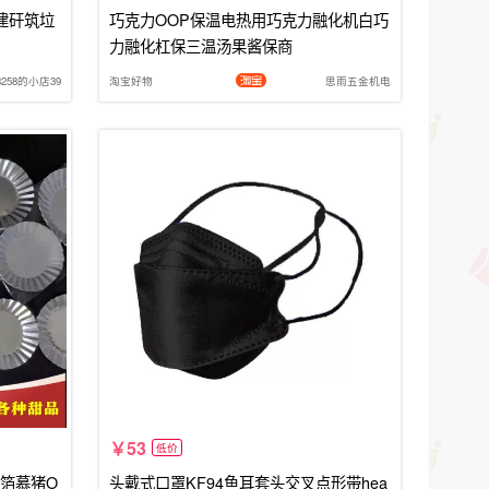
建矸筑垃
巧克力OOP保温电热用巧克力融化机白巧
力融化杠保三温汤果酱保商
258的小店39
淘宝好物
思雨五金机电
53
低价
铝箔慕猪O
头戴式口罩KF94鱼耳套头交叉点形带hea