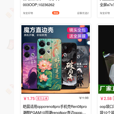
003OOP;10236262
全屏a7x
原装opp
淘宝好物
迎春优选2
淘宝好物
1.98
1.75
2.58
官方立减
皑晨适用opporeno8pro手机壳Ren08pro
oop袋
潮酷PGAM10国潮reno8por直边opop简
袋10个