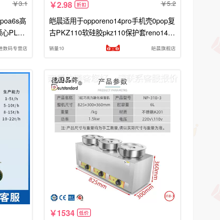
3.1
5.2
2.98
折扣
oa6s高
皑晨适用于opporeno14pro手机壳0pop复
顺心PLT1
古PKZ110软硅胶pkz110保护套reno14pr
好寓意
o防摔oop0中国风reno14p男女外壳
进数码专营店
销量10
皑晨旗舰店
1534
低价