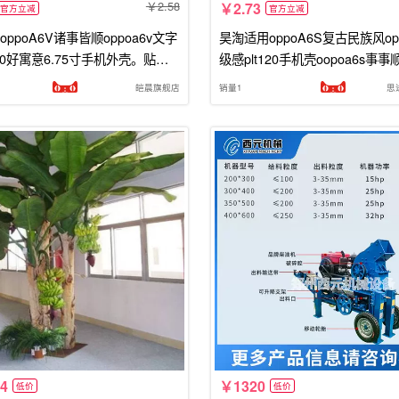
2.58
2.73
官方立减
官方立减
ppoA6V诸事皆顺oppoa6v文字
昊淘适用oppoA6S复古民族风opp
30好寓意6.75寸手机外壳。贴膜o
级感plt120手机壳oopoa6s事事
V复古国潮风plt130防摔软壳
20彩绘保护套。贴膜oop0a6s
皑晨旗舰店
销量1
思
24
1320
低价
低价