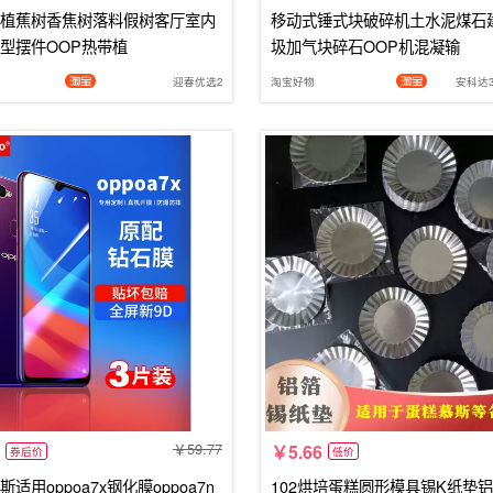
植蕉树香焦树落料假树客厅室内
移动式锤式块破碎机土水泥煤石
型摆件OOP热带植
圾加气块碎石OOP机混凝输
迎春优选2
淘宝好物
安科达3
59.77
5.66
券后价
低价
适用oppoa7x钢化膜oppoa7n
102烘培蛋糕圆形模具锡K纸垫