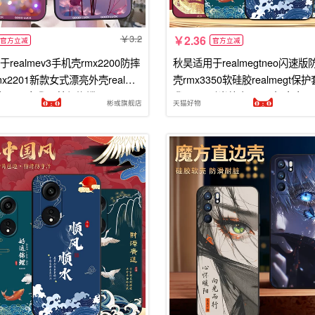
3.2
2.36
官方立减
官方立减
realmev3手机壳rmx2200防摔
秋昊适用于realmegtneo闪速
x2201新款女式漂亮外壳realme
壳rmx3350软硅胶realmegt保护
胶oppo真我v3梦幻蝴蝶oop
我gtneo时尚外壳q3pro好寓意oo
彬彧旗舰店
天猫好物