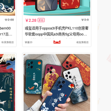
2.88
3.9
2.28
折扣
bem00
彧玺适用于oppoa3i手机壳PKL110创意奢
r17古风
华软套oopp中国风a3i商务5g父母用oop0
字oo
a3i防摔a3i保护外壳oopa3i极简风
秋昊旗舰店
销量23
彧玺旗舰店