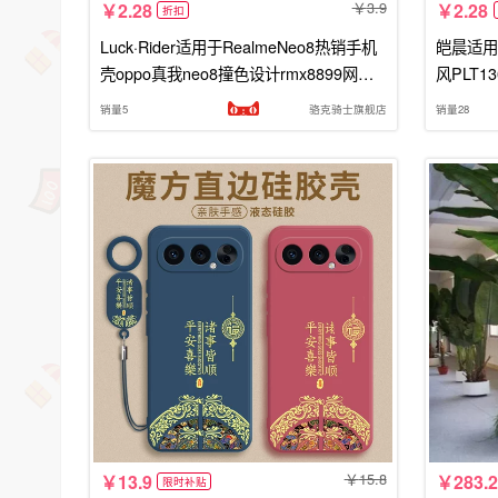
3.9
2.28
2.28
折扣
Luck·Rider适用于RealmeNeo8热销手机
皑晨适用o
壳oppo真我neo8撞色设计rmx8899网红
风PLT1
外壳oop0保护套neo8马年op0p新中式
op0A6
销量5
骆克骑士旗舰店
销量28
15.8
13.9
283.
限时补贴