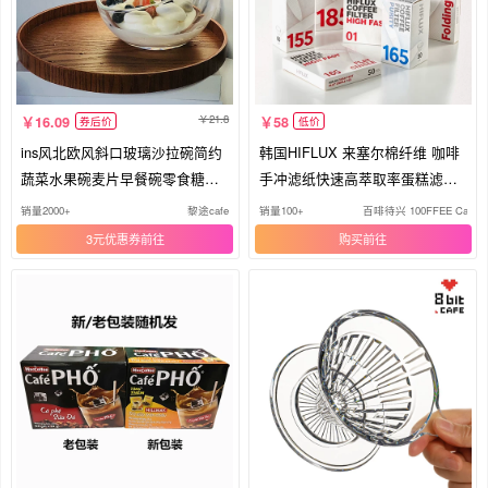
21.8
16.09
58
券后价
低价
ins风北欧风斜口玻璃沙拉碗简约
韩国HIFLUX 来塞尔棉纤维 咖啡
蔬菜水果碗麦片早餐碗零食糖果
手冲滤纸快速高萃取率蛋糕滤纸/
碗
盒
销量2000+
黎途cafe
销量100+
百啡待兴 100FFEE Cafe
3元优惠券
购买