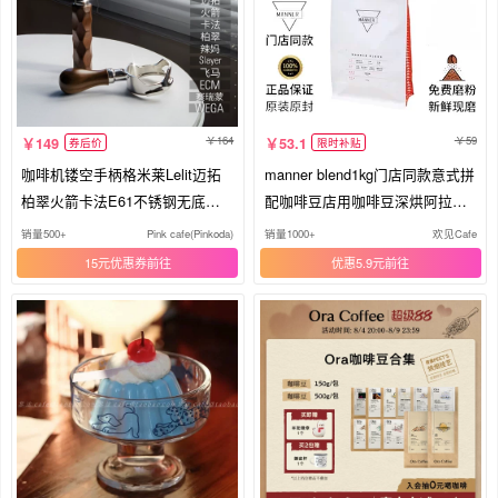
164
59
149
53.1
券后价
限时补贴
咖啡机镂空手柄格米莱Lelit迈拓
manner blend1kg门店同款意式拼
柏翠火箭卡法E61不锈钢无底手
配咖啡豆店用咖啡豆深烘阿拉比
柄
卡
销量500+
Pink cafe(Pinkoda)
销量1000+
欢见Cafe
15元优惠券
优惠5.9元