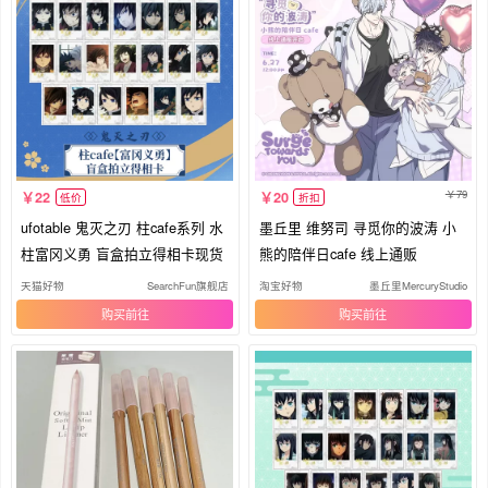
79
22
20
低价
折扣
ufotable 鬼灭之刃 柱cafe系列 水
墨丘里 维努司 寻觅你的波涛 小
柱富冈义勇 盲盒拍立得相卡现货
熊的陪伴日cafe 线上通贩
天猫好物
SearchFun旗舰店
淘宝好物
墨丘里MercuryStudio
购买
购买