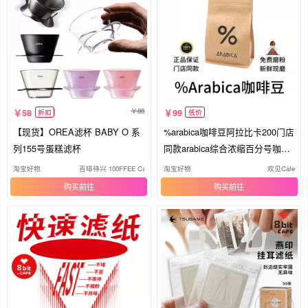
88
58
99
折扣
低价
【现货】OREA滤杯 BABY O 系
%arabica咖啡豆阿拉比卡200门店
列155号蛋糕滤杯
同款arabica综合浓缩百分号咖啡
豆
淘宝好物
百啡待兴 100FFEE Cafe
淘宝好物
欢见Cafe
购买
购买