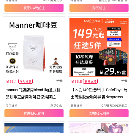
淘宝好物
JOJO周周美妆
淘宝好物
金冠信誉 20年老店 诚信
优惠6.4元
购买
59
42
53.1
36.8
限时补贴
官方立减
manner门店店用blend1kg意式拼
【入会149任选5件】CafeRoyal瑞
配咖啡豆店用咖啡豆深烘阿拉比
士芮耀胶囊咖啡兼容Nespresso小
卡
米
淘宝好物
欢见Cafe
天猫好物
CAFE ROYAL旗舰店
优惠5.9元
优惠5.2元