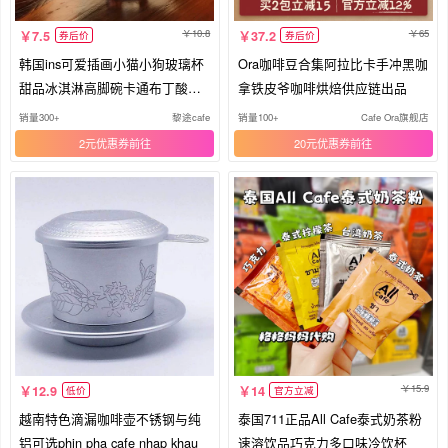
10.8
65
7.5
37.2
券后价
券后价
韩国ins可爱插画小猫小狗玻璃杯
Ora咖啡豆合集阿拉比卡手冲黑咖
甜品冰淇淋高脚碗卡通布丁酸奶
拿铁皮爷咖啡烘焙供应链出品
杯
销量300+
黎途cafe
销量100+
Cafe Ora旗舰店
2元优惠券
20元优惠券
15.9
12.9
14
低价
官方立减
越南特色滴漏咖啡壶不锈钢与纯
泰国711正品All Cafe泰式奶茶粉
铝可选phin pha cafe nhap khau
速溶饮品巧克力多口味冷饮杯