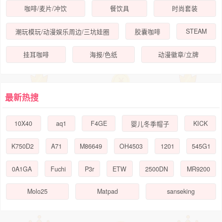
咖啡/麦片/冲饮
餐饮具
时尚套装
STEAM
潮玩模玩/动漫娱乐周边/三坑娃圈
胶囊咖啡
挂耳咖啡
海报/色纸
动漫徽章/立牌
最新热搜
10X40
aq1
F4GE
KICK
婴儿冬季帽子
K750D2
A71
M86649
OH4503
1201
545G1
0A1GA
Fuchi
P3r
ETW
2500DN
MR9200
Molo25
Matpad
sanseking