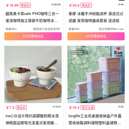
22.99
45
18.99
34.6
券后价
券后价
越南美卡菲cafe PHO咖啡三合一
泰摩 冰瞳手冲树脂滤杯 滴滤式过
速溶咖啡独立袋装牛奶咖啡冰咖
滤器 家用咖啡器具套装 送滤纸
啡
销量800+
随缘进口食品批发商行
销量400+
捌比特咖啡8bit cafe
3元优惠券
5元优惠券
10.8
22
7.5
19.3
券后价
官方立减
ins小众设计简约高脚酸奶碗冰淇
longlife工业风桌面收纳盒户外露
淋碗甜品碗哑光泼墨点家用酸奶
营收纳箱调料储物塑料盒储物箱