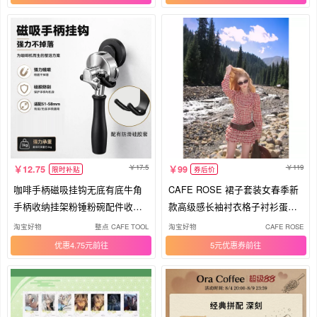
17.5
119
12.75
99
限时补贴
券后价
咖啡手柄磁吸挂钩无底有底牛角
CAFE ROSE 裙子套装女春季新
手柄收纳挂架粉锤粉碗配件收纳
款高级感长袖衬衣格子衬衫蛋糕
支架
裙马甲
淘宝好物
整点 CAFE TOOL
淘宝好物
CAFE ROSE
优惠4.75元
5元优惠券