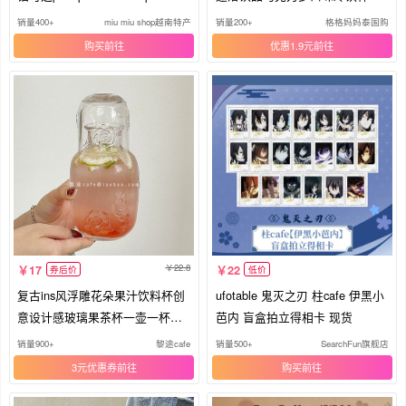
销量400+
miu miu shop越南特产化妆品
销量200+
格格妈妈泰国购
购买
优惠1.9元
22.8
17
22
券后价
低价
复古ins风浮雕花朵果汁饮料杯创
ufotable 鬼灭之刃 柱cafe 伊黑小
意设计感玻璃果茶杯一壶一杯套
芭内 盲盒拍立得相卡 现货
装
销量900+
黎途cafe
销量500+
SearchFun旗舰店
3元优惠券
购买