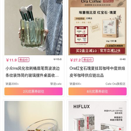
15.8
40
11.9
27.2
券后价
券后价
小众ins风化妆刷桶眉笔筒波浪边
Ora红宝石瑰夏挂耳咖啡中度烘焙
条纹装饰简约玻璃摆件桌面收纳
皮爷咖啡供应链出品
筒
销量2000+
黎途cafe
销量600+
Cafe Ora旗舰店
2元优惠券
8元优惠券