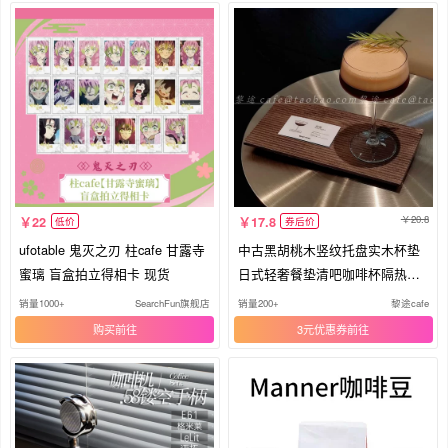
20.8
22
17.8
低价
券后价
ufotable 鬼灭之刃 柱cafe 甘露寺
中古黑胡桃木竖纹托盘实木杯垫
蜜璃 盲盒拍立得相卡 现货
日式轻奢餐垫清吧咖啡杯隔热垫
茶盘
销量1000+
SearchFun旗舰店
销量200+
黎途cafe
购买
3元优惠券