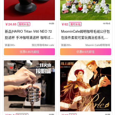
29
70.5
24.65
62
限时补贴
限时补贴
新品|HARIO Tritan V60 NEO 72
MoominCafe姆明咖啡毛绒公仔包
肋滤杯 手冲咖啡滴滤杯 咖啡过滤
包挂件柔软可爱玩偶治愈系礼物
器
送礼
销量300+
捌比特咖啡8bit cafe
销量200+
Moomin Cafe姆明咖啡主
优惠0.85元
优惠8.5元
86
26