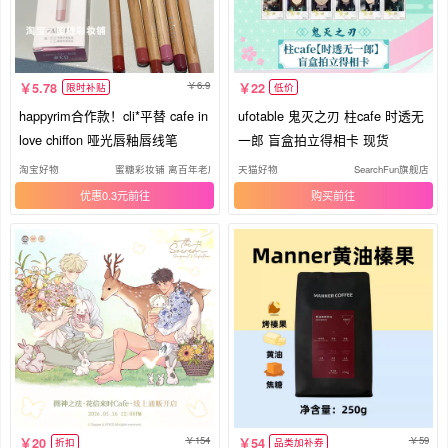
6.9
5.78
22
限时补贴
低价
happyrim合作款！cli*平替 cafe in
ufotable 鬼灭之刃 柱cafe 时透无
love chiffon 哑光唇釉唇线笔
一郎 盲盒拍立得相卡 现货
淘宝好物
蜜糖彩妆铺 离百年老店还差87年
天猫好物
SearchFun旗舰店
优惠0.3元
购买
154
59
20
54
折扣
品类加补券