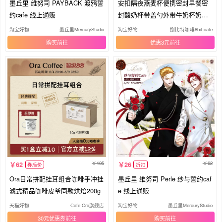
墨丘里 维努司 PAYBACK 渡鸦誓
安扣隔夜燕麦杯便携密封早餐密
约cafe 线上通贩
封酸奶杯带盖勺外带牛奶杯奶昔
麦片
淘宝好物
墨丘里MercuryStudio
淘宝好物
捌比特咖啡8bit cafe
购买
优惠3元
105
62
62
26
券后价
折扣
Ora日常拼配挂耳组合咖啡手冲挂
墨丘里 维努司 Perle 纱与誓约caf
滤式精品咖啡皮爷同款烘焙200g
e 线上通贩
天猫好物
Cafe Ora旗舰店
淘宝好物
墨丘里MercuryStudio
30元优惠券
购买