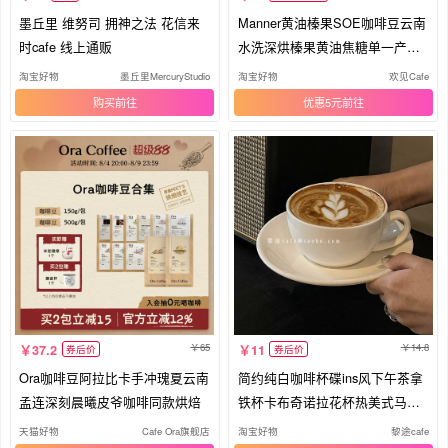
墨丘里 维努司 拥神之法 花信来
Manner黄油榛果SOE咖啡豆云南
时cafe 线上通贩
水洗深烘榛果黄油焦糖单一产地
浓缩
淘宝好物
墨丘里MercuryStudio
淘宝好物
欢见Cafe
购买
优惠5元
65
14.8
37.2
11
券后价
券后价
Ora咖啡豆阿拉比卡手冲瑰夏云南
简约纯白咖啡杯碟ins风下午茶拿
孟连深刻晨曦皮爷咖啡同款烘焙
铁杯卡布奇诺拉花杯热美式马克
杯
天猫好物
Cafe Ora旗舰店
淘宝好物
黎途cafe