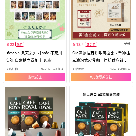
30
22
18.4
低价
券后价
ufotable 鬼灭之刃 柱cafe 不死川
Ora深刻挂耳咖啡阿拉比卡手冲挂
实弥 盲盒拍立得相卡 现货
耳滤泡式皮爷咖啡烘焙供应链出
品
天猫好物
SearchFun旗舰店
天猫好物
Cafe Ora旗舰店
购买
8元优惠券