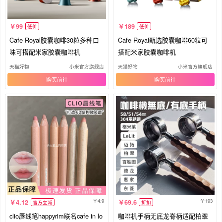
99
189
低价
低价
Cafe Royal胶囊咖啡30粒多种口
Cafe Royal甄选胶囊咖啡60粒可
味可搭配米家胶囊咖啡机
搭配米家胶囊咖啡机
天猫好物
小米官方旗舰店
天猫好物
小米官方旗舰店
购买
购买
4.9
193
4.12
69.6
官方立减
折扣
clio唇线笔happyrim联名cafe in lo
咖啡机手柄无底龙脊柄适配柏翠