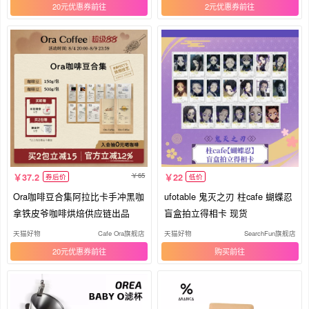
20元优惠券
2元优惠券
65
37.2
22
券后价
低价
Ora咖啡豆合集阿拉比卡手冲黑咖
ufotable 鬼灭之刃 柱cafe 蝴蝶忍
拿铁皮爷咖啡烘焙供应链出品
盲盒拍立得相卡 现货
天猫好物
Cafe Ora旗舰店
天猫好物
SearchFun旗舰店
20元优惠券
购买