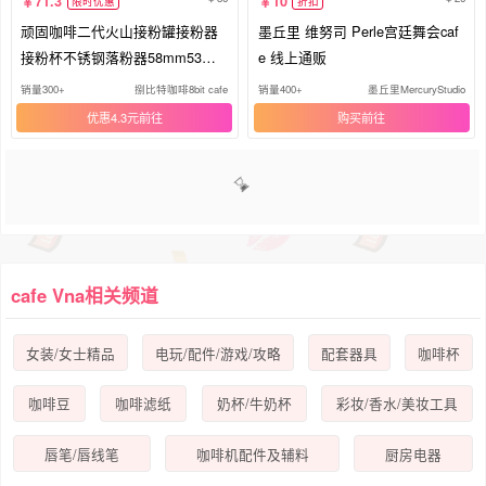
71.3
10
限时优惠
折扣
顽固咖啡二代火山接粉罐接粉器
墨丘里 维努司 Perle宫廷舞会caf
接粉杯不锈钢落粉器58mm53布
e 线上通贩
粉外卡
销量300+
捌比特咖啡8bit cafe
销量400+
墨丘里MercuryStudio
优惠4.3元
购买
1
2
3
4
5
6
>>
cafe Vna相关频道
女装/女士精品
电玩/配件/游戏/攻略
配套器具
咖啡杯
咖啡豆
咖啡滤纸
奶杯/牛奶杯
彩妆/香水/美妆工具
唇笔/唇线笔
咖啡机配件及辅料
厨房电器