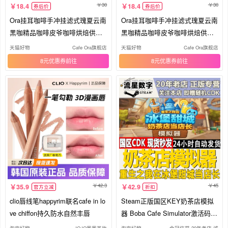
30
30
18.4
18.4
券后价
券后价
Ora挂耳咖啡手冲挂滤式瑰夏云南
Ora挂耳咖啡手冲挂滤式瑰夏云南
黑咖精品咖啡皮爷咖啡烘焙供应
黑咖精品咖啡皮爷咖啡烘焙供应
链
链
天猫好物
Cafe Ora旗舰店
天猫好物
Cafe Ora旗舰店
8元优惠券
8元优惠券
42.3
45
35.9
42.9
官方立减
折扣
clio唇线笔happyrim联名cafe in lo
Steam正版国区KEY奶茶店模拟
ve chiffon持久防水自然丰唇
器 Boba Cafe Simulator激活码C
DKEY