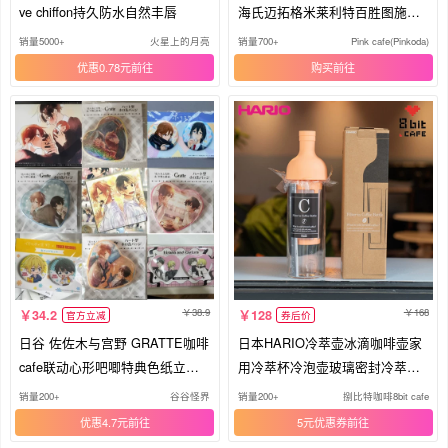
ve chiffon持久防水自然丰唇
海氏迈拓格米莱利特百胜图施耐
德龙
销量5000+
火星上的月亮
销量700+
Pink cafe(Pinkoda)
优惠0.78元
购买
38.9
168
34.2
128
官方立减
券后价
日谷 佐佐木与宫野 GRATTE咖啡
日本HARIO冷萃壶冰滴咖啡壶家
cafe联动心形吧唧特典色纸立牌
用冷萃杯冷泡壶玻璃密封冷萃瓶
相卡
器具
销量200+
谷谷怪界
销量200+
捌比特咖啡8bit cafe
优惠4.7元
5元优惠券