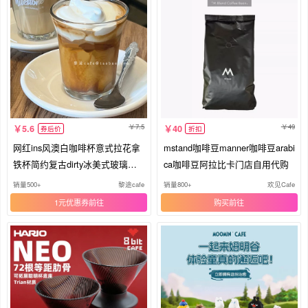
7.5
49
5.6
40
券后价
折扣
网红ins风澳白咖啡杯意式拉花拿
mstand咖啡豆manner咖啡豆arabi
铁杯简约复古dirty冰美式玻璃杯
ca咖啡豆阿拉比卡门店自用代购
子
销量500+
黎途cafe
销量800+
欢见Cafe
1元优惠券
购买