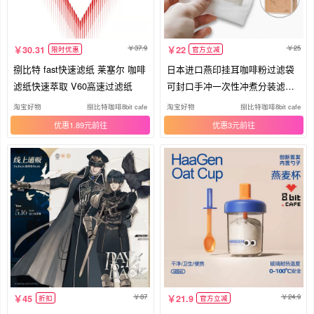
37.9
25
30.31
22
限时优惠
官方立减
捌比特 fast快速滤纸 莱塞尔 咖啡
日本进口燕印挂耳咖啡粉过滤袋
滤纸快速萃取 V60高速过滤纸
可封口手冲一次性冲煮分装滤纸
包
淘宝好物
捌比特咖啡8bit cafe
淘宝好物
捌比特咖啡8bit cafe
优惠1.89元
优惠3元
87
24.9
45
21.9
折扣
官方立减