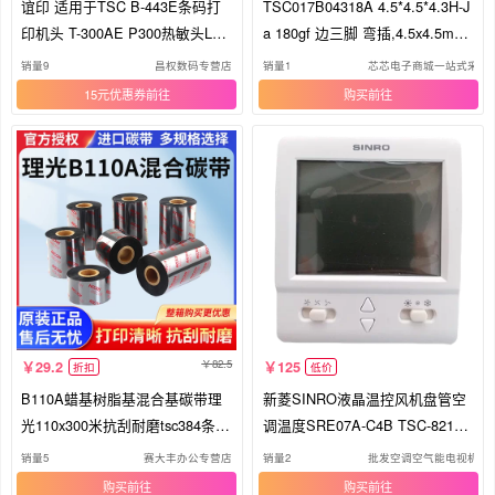
谊印 适用于TSC B-443E条码打
TSC017B04318A 4.5*4.5*4.3H-J
印机头 T-300AE P300热敏头LP-
a 180gf 边三脚 弯插,4.5x4.5mm
4403 4503E 标签打印头
轻
销量9
昌权数码专营店
销量1
芯芯电子商城一站式采购
15元优惠券
购买
82.5
29.2
125
折扣
低价
B110A蜡基树脂基混合基碳带理
新菱SINRO液晶温控风机盘管空
光110x300米抗刮耐磨tsc384条码
调温度SRE07A-C4B TSC-8218-1
打印机色带 不干胶铜版防水标签
03B34
销量5
赛大丰办公专营店
销量2
批发空调空气能电视机配
PET亚银通用色带
购买
购买