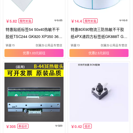
6.85
16.9
5.82
14.4
限时补贴
限时补贴
特惠贴纸标签54 50x40热敏不干
特惠80X90物流三防热敏不干胶
胶纸TSC244 GK820 XP350 360
纸4PX递四方标签纸GK888T GT
B 450B 460B 420B 470B 490B Z
820 XP450B GP1324D DL888D
销量15
创翼办公用品专营店
销量13
创翼办公用品专营店
D888TA打印纸
DL820D TSC244打印纸
优惠1.03元
优惠2.5元
320
305
0.42
券后价
低价