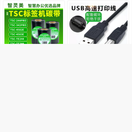
5.65
11.8
4.98
低价
官方立减
适用tsc244pro碳带ttp244pro 342
适用TSC TTP244pro/345标签条
pro TE244 TE344 4502E 4503E
码打印机数据线342e电脑链接线
树脂210混合机打标签机炭带卷芯
USB打
销量1000+
智灵美旗舰店
销量400+
高品质线材配件中心
标签打印机专用
购买
优惠0.67元