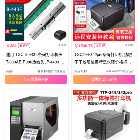
399
1562
384
1530.76
券后价
满件折
适用 TSC B-443E条码打印机头
TSC244/342pro条码打印机 热敏
T-300AE P300热敏头LP-4403 45
不干胶服装吊牌洗水唛价格标签
03E 标签打印头
机
销量1
春秋物语办公旗舰店
淘宝好物
b2654230319的小店3
15元优惠券
优惠31.24元