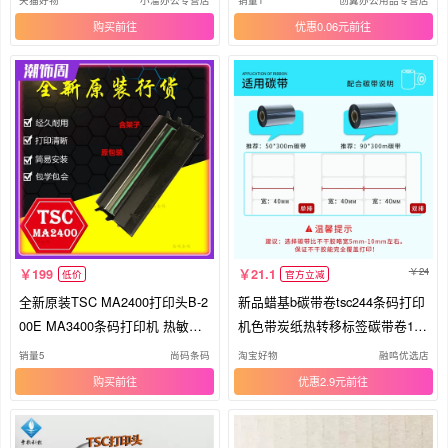
天猫好物
小溜办公专营店
销量1
创翼办公用品专营店
2热敏头4T200 B2404
244条码贴纸打印纸
购买
优惠0.06元
24
199
21.1
低价
官方立减
全新原装TSC MA2400打印头B-2
新品蜡基b碳带卷tsc244条码打印
00E MA3400条码打印机 热敏针
机色带炭纸热转移标签碳带卷110
头
mm
销量5
尚码条码
淘宝好物
融鸣优选店
购买
优惠2.9元