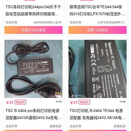
TSC条码打印机244pro/342E不干
碳带适用TSC台半TE244/344条
胶标签贴纸碳带热转印铜版哑银
码310打印机LPX7070标签纸B-2
打印
404色带
淘宝好物
b2654230326的小店39
淘宝好物
兴浪华标签纸碳带工厂
优惠31.82元
优惠1.2元
39
39
37
37
券后价
券后价
TSC B-2404 pro条码打印机电源
TSC打印机 B-2404 TE344 电源
适配器24V3A通用24V2.5a充电器
适配器 充电器线24V2.5A/3A电源
线
线
淘宝好物
相遇电源
淘宝好物
相遇电源