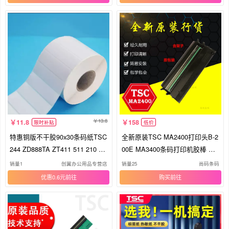
13.8
11.8
158
限时补贴
低价
特惠铜版不干胶90x30条码纸TSC
全新原装TSC MA2400打印头B-2
244 ZD888TA ZT411 511 210 23
00E MA3400条码打印机胶棒 热
1 G500U CP2140 3140EX XP-T
敏针头
销量1
创翼办公用品专营店
销量25
尚码条码
T425B贴纸标签
优惠0.6元
购买