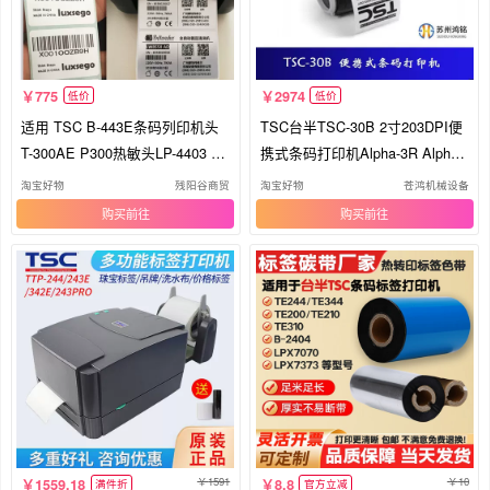
775
2974
低价
低价
适用 TSC B-443E条码列印机头
TSC台半TSC-30B 2寸203DPI便
T-300AE P300热敏头LP-4403 45
携式条码打印机Alpha-3R Alpha-
03E
3B 3W
淘宝好物
残阳谷商贸
淘宝好物
苍鸿机械设备
购买
购买
1591
10
1559.18
8.8
满件折
官方立减