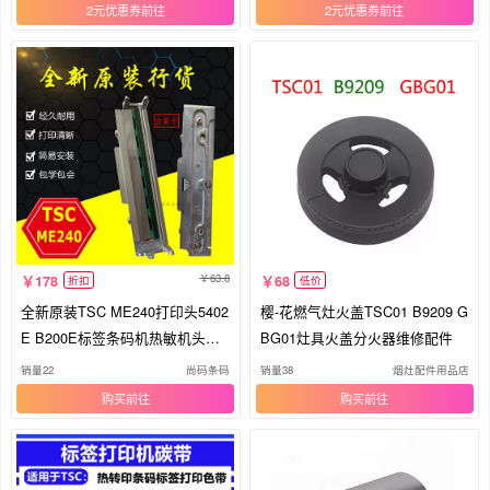
2元优惠券
2元优惠券
63.8
178
68
折扣
低价
全新原装TSC ME240打印头5402
樱-花燃气灶火盖TSC01 B9209 G
E B200E标签条码机热敏机头包
BG01灶具火盖分火器维修配件
邮
销量22
尚码条码
销量38
烟灶配件用品店
购买
购买