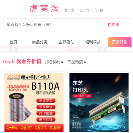
虎窝淘
首页
商品分类
主题活动
福利权益
逛逛好物
tsc b 优惠券折扣
综合排行⬙
商品筛选