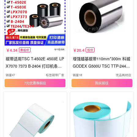
12.64
4.34
20.4
券后价
低价
碳带适用TSC T-4502E 4503E LP
增强蜡基碳带110mm*300m 科城
X7070 7373 B-2404 打印机条码
GODEX G500U TSC TTP-244Pr
色带
o B2404
销量47
标签碳带厂家
销量18
优品耗材店
7元优惠券
购买