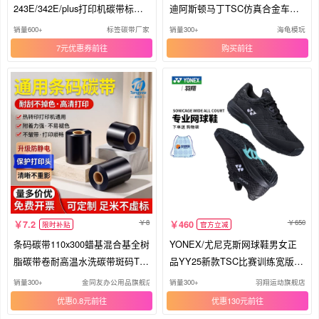
243E/342E/plus打印机碳带标签
迪阿斯顿马丁TSC仿真合金车模
色带
型
销量600+
标签碳带厂家
销量300+
海龟模玩
7元优惠券
购买
8
650
7.2
460
限时补贴
官方立减
条码碳带110x300蜡基混合基全树
YONEX/尤尼克斯网球鞋男女正
脂碳带卷耐高温水洗碳带斑码TS
品YY25新款TSC比赛训练宽版运
C通用标签打印机碳带铜版纸合成
动球鞋
销量300+
金同友办公用品旗舰店
销量300+
羽翔运动旗舰店
纸PET标签碳带
优惠0.8元
优惠130元