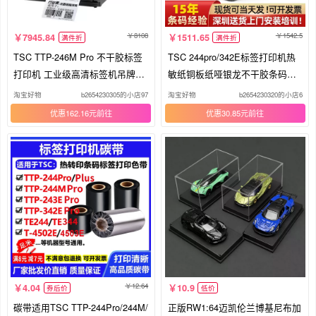
8108
1542.5
7945.84
1511.65
满件折
满件折
TSC TTP-246M Pro 不干胶标签
TSC 244pro/342E标签打印机热
打印机 工业级高清标签机吊牌打
敏纸铜板纸哑银龙不干胶条码打
印机
印机
淘宝好物
b2654230305的小店97
淘宝好物
b2654230320的小店6
优惠162.16元
优惠30.85元
12.64
4.04
10.9
券后价
低价
碳带适用TSC TTP-244Pro/244M/
正版RW1:64迈凯伦兰博基尼布加