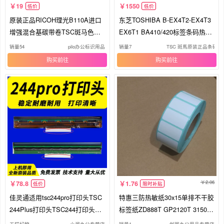
19
1550
低价
低价
原装正品RICOH理光B110A进口
东芝TOSHIBA B-EX4T2-EX4T3
增强混合基碳带卷TSC斑马色带B
EX6T1 BA410/420标签条码热敏
110Z
打印头
销量54
pilo办公标识用品
销量7
TSC 斑馬原装正品条码
购买
购买
2.06
78.8
1.76
低价
限时补贴
佳灵通适用tsc244pro打印头TSC
特惠三防热敏纸30x15单排不干胶
244Plus打印头TSC244打印头TS
标签纸ZD888T GP2120T 3150T
C247热敏头TSC G210 T200 450
1324D XP360B 470B 460B TSC