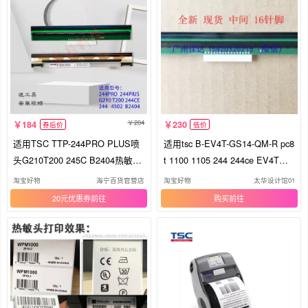
204
184
230
券后价
低价
适用TSC TTP-244PRO PLUS喷
适用tsc B-EV4T-GS14-QM-R pc8
头G210T200 245C B2404热敏印
t 1100 1105 244 244ce EV4T打
表机头
印头
淘宝好物
海宁百货官营店
淘宝好物
太华设计馆01
20元优惠券
购买