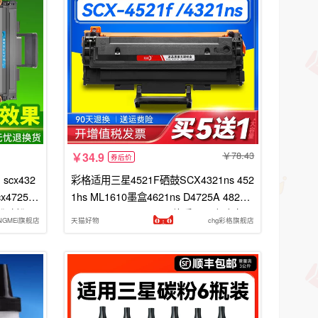
78.43
34.9
券后价
scx432
彩格适用三星4521F硒鼓SCX4321ns 452
x4725 4
1hs ML1610墨盒4621ns D4725A 4821h
墨粉碳粉
n 4021s 2010 ML2510施乐3117打印机
iNGMEi旗舰店
天猫好物
chg彩格旗舰店