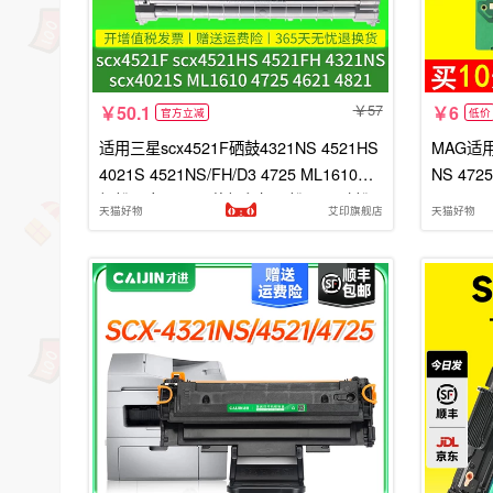
57
50.1
6
官方立减
低价
适用三星scx4521F硒鼓4321NS 4521HS
MAG适用
4021S 4521NS/FH/D3 4725 ML1610易
NS 472
加粉墨盒4621一体打印机墨粉4821碳粉
21HN 4
天猫好物
艾印旗舰店
天猫好物
片