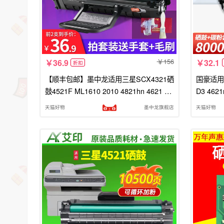
156
36.9
32.1
折扣
【顺丰包邮】墨中龙适用三星SCX4321硒
国豪适用于
鼓4521F ML1610 2010 4821hn 4621 43
D3 462
21ns 4521hs 4725 施乐3117墨盒
4821hn 
天猫好物
墨中龙旗舰店
天猫好物