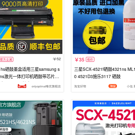
52
35
官方立减
低价
321hs硒鼓墨盒适用三星samsung s
三星SCX-4521f硒鼓4321ns ML1
321ns激光一体打印机晒鼓带芯片易
0 4521D3施乐3117 硒鼓
盒三星4321粉盒
onlyoptimal唯优旗舰店
淘宝好物
小伍