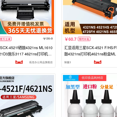
36.9
60.7
官方立减
限时补贴
X-4521f硒鼓4321ns ML1610
汇显适用三星SCX-4521 F/HS/F
521D3施乐3117 4621ns打印机墨
鼓4321ns打印机4621ns粉盒ML 1
N 4521hs D4725A碳粉粉盒
725A 4821hn 3124 4021 201
拓佳办公用品旗舰店
销量3