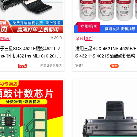
39.9
6
券后价
低价
三星SCX-4521F硒鼓4521hs/
适用三星SCX-4621NS 4525F/F
1ns打印机4321ns ML1610 2010
S 4321HS 4021S硒鼓碳粉墨粉
4650F/N 2510 4725施乐3117
国豪数码旗舰店
销量7