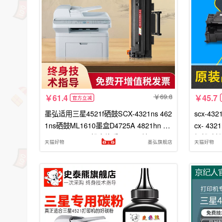
69.8
61.4
45.7
官方立减
墨弘适用三星4521f硒鼓SCX-4321ns 462
scx-4
1ns硒鼓ML1610墨盒D4725A 4821hn 40
cx- 4
21s ML2510墨粉盒施乐3117硒鼓
加粉碳粉
天猫好物
墨弘旗舰店
天猫好物