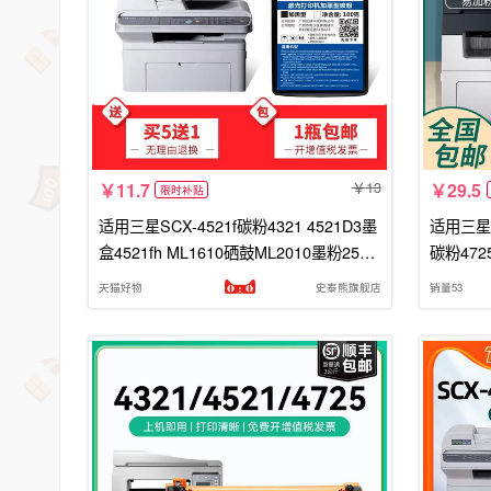
13
11.7
29.5
限时补贴
适用三星SCX-4521f碳粉4321 4521D3墨
适用三星4
盒4521fh ML1610硒鼓ML2010墨粉2570
碳粉472
激光Samsung打印机粉墨scx4521f
天猫好物
史泰熊旗舰店
销量53