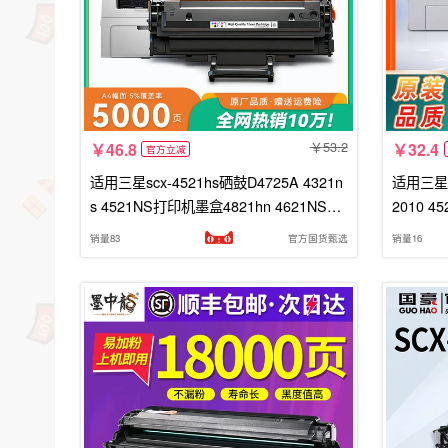
53.2
46.8
32.4
官方立减
适用三星scx-4521hs硒鼓D4725A 4321n
适用三星SC
s 4521NS打印机墨盒4821hn 4621NS粉
2010 4
盒4725F复印机墨粉4021S碳粉盒CMYK
盒4821H
销量83
官方国货甄选
销量16