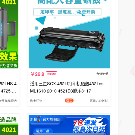
29.9
26.9
券后价
21HS 4
适用三星SCX-4521f打印机硒鼓4321ns
 4725 46
ML1610 2010 4521D3施乐3117
粉碳粉
智灵美旗舰店
淘宝好物
赛鑫办公耗材