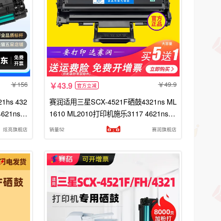
156
49.9
43.9
官方立减
hs 432
赛润适用三星SCX-4521F硒鼓4321ns ML
621ns碳
1610 ML2010打印机施乐3117 4621ns打
5a硒鼓
印机墨盒4821HN 4521hs D4725A硒鼓
炫亮旗舰店
销量52
赛润旗舰店