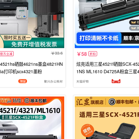
33.6
58
官方立减
折扣
521hs硒鼓4621ns墨盒4821HN
炫亮适用三星4521f硒鼓SCX-4521
5a打印机scx4321墨粉
1NS ML1610 D4725A粉盒三星4
粉盒打印机4821hn 4650 d472
聚兴办公耗材
天猫好物