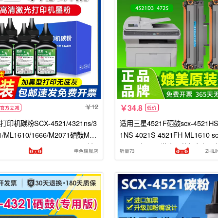
12
34.8
官方立减
低价
印机碳粉SCX-4521/4321ns/3
适用三星4521F硒鼓scx-4521HS 
01/ML1610/1666/M2071硒鼓M20
1NS 4021S 4521FH ML1610 sc
0/MLT-D101S通用SCX3401墨粉
621墨盒4821激光一体打印机
申色旗舰店
销量73
ZHiL