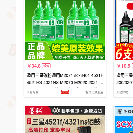
34.8
10.5
低价
适用三星碳粉通用M2071 scx3401 4521F
适用三星打
4521HS 4321NS M2070 M2020 2021 2
200/32
022 ML2161硒鼓2160打印机墨盒墨粉
70/202
天猫好物
智灵美旗舰店
天猫好物