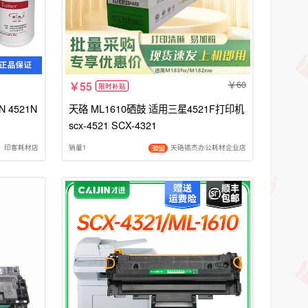
60
55
限时补贴
N 4521N
天硌 ML1610硒鼓 适用三星4521F打印机
scx-4521 SCX-4321
印客耗材店
销量1
天硌锘杰办公耗材企业店