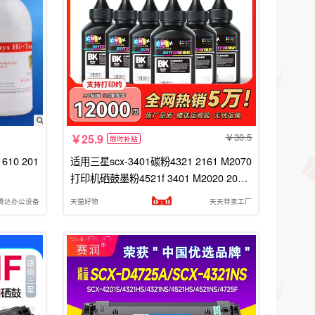
30.5
25.9
限时补贴
610 201
适用三星scx-3401碳粉4321 2161 M2070
打印机硒鼓墨粉4521f 3401 M2020 2070
2071 1610 D101s D111s通用CMYK
 腾达办公设备
天猫好物
天天特卖工厂