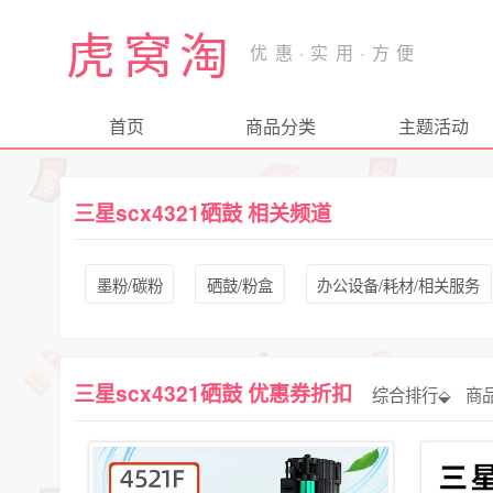
虎窝淘
首页
商品分类
主题活动
三星scx4321硒鼓 相关频道
墨粉/碳粉
硒鼓/粉盒
办公设备/耗材/相关服务
三星scx4321硒鼓 优惠券折扣
综合排行⬙
商