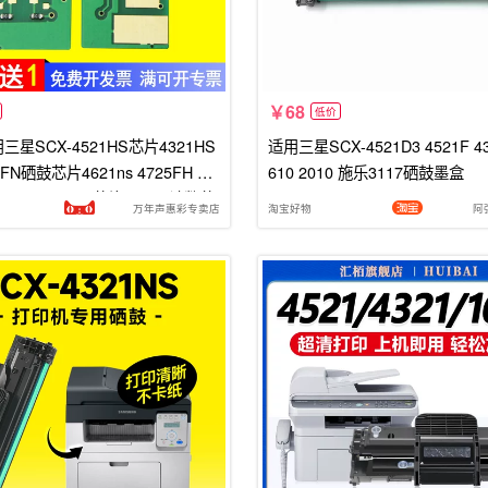
68
低价
三星SCX-4521HS芯片4321HS
适用三星SCX-4521D3 4521F 43
5FN硒鼓芯片4621ns 4725FH 48
610 2010 施乐3117硒鼓墨盒
021S 4650F/N芯片4021S计数芯
万年声惠彩专卖店
淘宝好物
阿