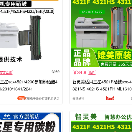
69
34.8
官方立减
低价
星scx4521/4200易加粉硒鼓4
智灵美适用三星4521F硒鼓scx-45
0/2010/1641/2241
321NS 4021S 4521FH ML1610
21墨盒4821激光一体打印机墨
汇聚电子设备打印机直销店
天猫好物