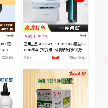
69
49
43.1
官方立减
H/D3硒
适用三星SCX4521F/HS 4321NS硒鼓46
610 D4
21ns墨盒打印复印一体机硒鼓复印机原装
0墨盒
碳粉盒系统复印墨粉盒D4725A易加粉
汇显旗舰店
销量44
赛格办公旗舰店