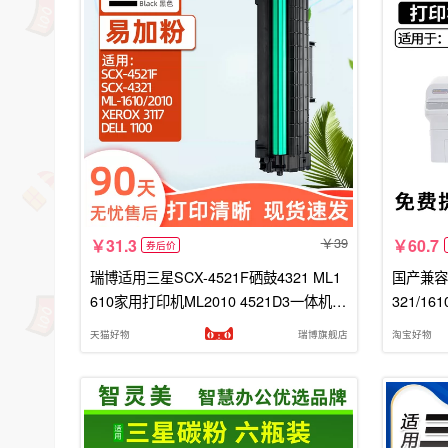
39
31.3
60.7
券后价
瑞博适用三星SCX-4521F硒鼓4321 ML1
国产兼容三
610家用打印机ML2010 4521D3一体机 3
321/161
117 3122 3124
天猫好物
瑞博旗舰店
淘宝好物