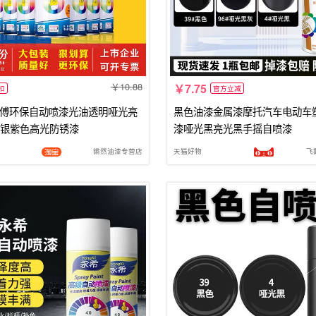
10.88
7.75
扣
官方立减
师傅环保自动喷漆光油透明哑光亮
黑色油漆金属漆摩托汽车电动车
银紫色高光防锈漆
漆哑光黑亮光黑手摇自喷漆
锵然油漆专营店
天猫好物
飞