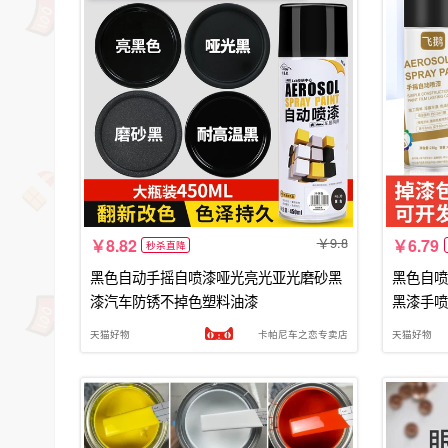
9.8
8.82
6.79
秒杀直降
黑色自动手摇自喷漆哑光亮光亚光磨砂黑
黑色自喷
漆汽车防锈不掉色塑料油漆
黑漆手喷
天猫好物
卡帕尼车之恋专卖店
天猫好物