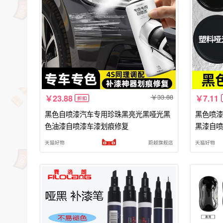
33.88
23.88
7.11
折扣
黑色自喷漆汽车专用珍珠黑亮光黑哑光黑
黑色喷漆
色油漆自喷漆车漆划痕修复
黑漆自喷
天猫好物
蔚越旗舰店
天猫好物