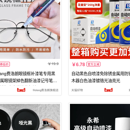
19.9
6.78
券后价
官方立减
olang费洛朗眼镜框补漆笔专用黑
自动黑色自喷漆免除锈金属用防
属眼镜架掉色翻新油漆记号笔手
木器白色油漆镀铬光油亮光
镜框亮光补漆修复神器
filolang费洛朗旗舰店
天猫好物