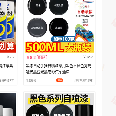
7.7
12.2
8.2
券后价
锈漆家具
黑漆自动手摇自喷漆家用黑色不掉色亮光
哑光黑亚光黑磨砂汽车油漆
好货严选工厂
淘宝好物
炫彩车漆厂家店