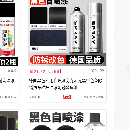
6.9
24.22
21.72
限时补贴
耐高温漆
德国黑色专用自喷漆亮光哑光黑纱色免除
锈汽车栏杆油漆防锈金属漆
at捷玛特旗舰店
天猫好物
浅新家居专营店