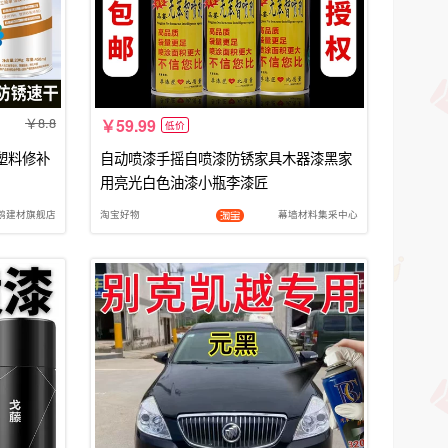
8.8
59.99
低价
塑料修补
自动喷漆手摇自喷漆防锈家具木器漆黑家
用亮光白色油漆小瓶李漆匠
鹅建材旗舰店
淘宝好物
幕墙材料集采中心