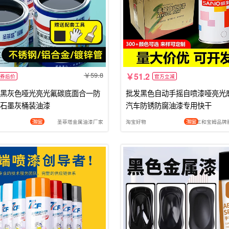
59.8
51.2
券后价
官方立减
黑灰色哑光亮光氟碳底面合一防
批发黑色自动手摇自喷漆哑亮光
石墨灰桶装油漆
汽车防锈防腐油漆专用快干
圣菲塔金属油漆厂家
淘宝好物
三和宝姆品牌