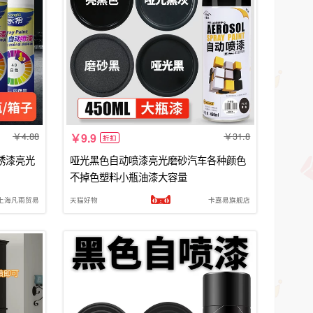
4.88
31.8
9.9
折扣
锈漆亮光
哑光黑色自动喷漆亮光磨砂汽车各种颜色
不掉色塑料小瓶油漆大容量
上海凡雨贸易
天猫好物
卡嘉易旗舰店