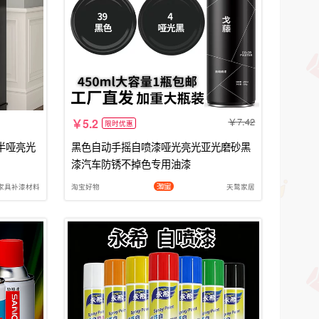
7.42
5.2
限时优惠
半哑亮光
黑色自动手摇自喷漆哑光亮光亚光磨砂黑
漆汽车防锈不掉色专用油漆
家具补漆材料
淘宝好物
天鹜家居