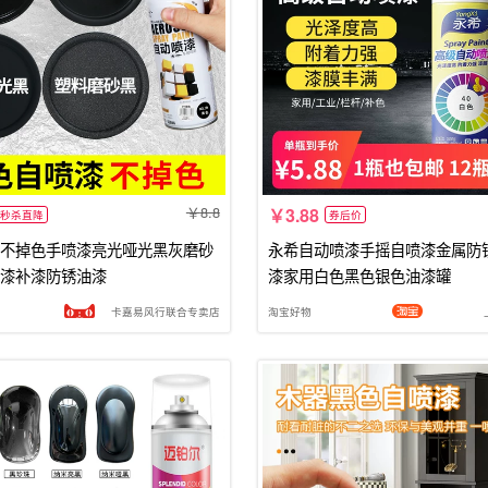
8.8
3.88
秒杀直降
券后价
不掉色手喷漆亮光哑光黑灰磨砂
永希自动喷漆手摇自喷漆金属防
漆补漆防锈油漆
漆家用白色黑色银色油漆罐
卡嘉易风行联合专卖店
淘宝好物