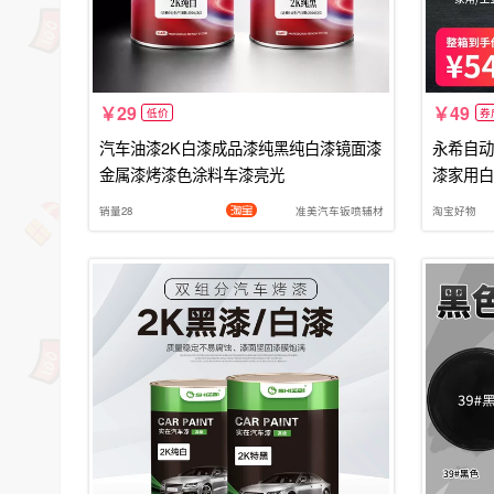
29
49
低价
券
汽车油漆2K白漆成品漆纯黑纯白漆镜面漆
永希自动
金属漆烤漆色涂料车漆亮光
漆家用白
销量28
准美汽车钣喷辅材
淘宝好物