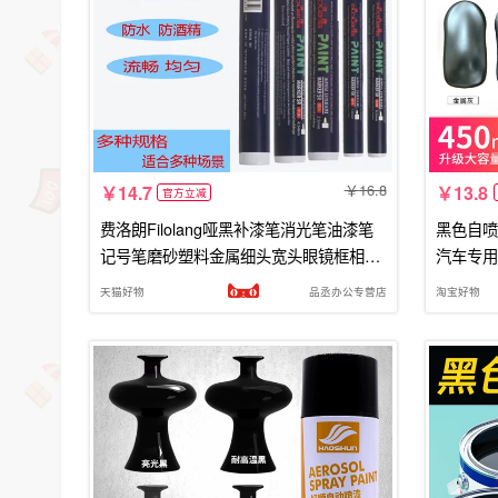
16.8
14.7
13.8
官方立减
费洛朗Filolang哑黑补漆笔消光笔油漆笔
黑色自喷
记号笔磨砂塑料金属细头宽头眼镜框相机
汽车专用
划痕黑漆哑白亮光补漆笔
天猫好物
品丞办公专营店
淘宝好物