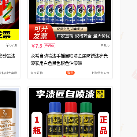
67.8
8.5
7.5
券后价
磨砂黑漆
永希自动喷漆手摇自喷漆金属防锈漆亮光
漆家用白色黑色银色油漆罐
胶粘剂大卖场
淘宝好物
上海伊力五金