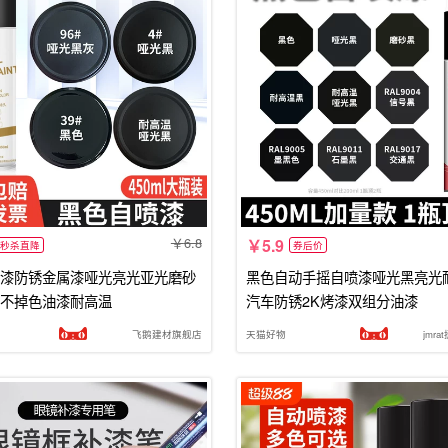
6.8
5.9
秒杀直降
券后价
漆防锈金属漆哑光亮光亚光磨砂
黑色自动手摇自喷漆哑光黑亮光
不掉色油漆耐高温
汽车防锈2K烤漆双组分油漆
飞鹅建材旗舰店
天猫好物
jmr