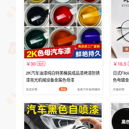
30
16.5
低价
2K汽车油漆纯白特黑桶装成品漆烤漆防锈
日式Fil
漆亮光机械设备金属色母漆
色电镀金
机手表眼
淘宝好物
准美汽车钣喷辅材
天猫好物