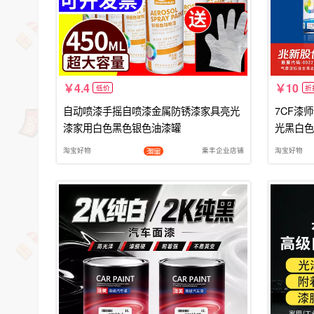
4.4
10
低价
折
自动喷漆手摇自喷漆金属防锈漆家具亮光
7CF漆
漆家用白色黑色银色油漆罐
光黑白色
淘宝好物
乘丰企业店铺
淘宝好物