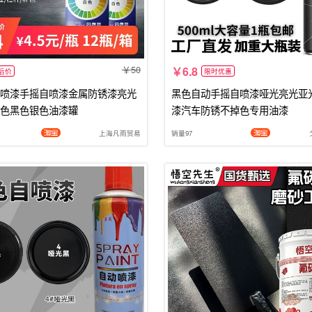
50
6.8
后价
限时优惠
喷漆手摇自喷漆金属防锈漆亮光
黑色自动手摇自喷漆哑光亮光亚
色黑色银色油漆罐
漆汽车防锈不掉色专用油漆
上海凡雨贸易
销量97