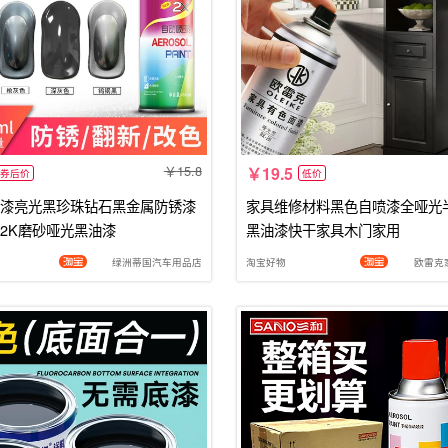
15.8
19.5
券后价
低价
漆亮光黑珍珠钻石黑金属防锈漆
家具维修材料黑色自喷漆全哑光
2K磨砂哑光黑油漆
黑油漆快干家具木门家用
绿洲蒂国汽车用品店
淘宝好物
欧雷克