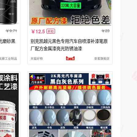
9.71
23
12.5
折扣
光磨砂黑
别克凯越元黑色专用汽车自喷漆补漆笔原
厂配方金属漆亮光防锈油漆
戈藤工业制品
天猫好物
景蜜旗舰店