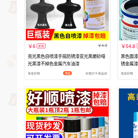
4.8
6
54.8
折扣
亮光黑色自喷漆手摇防锈漆亚光黑磨砂哑
黑色面漆
光黑漆不掉色金属汽车油漆
锈金属漆
淘宝好物
好顺万千用品店
淘宝好物