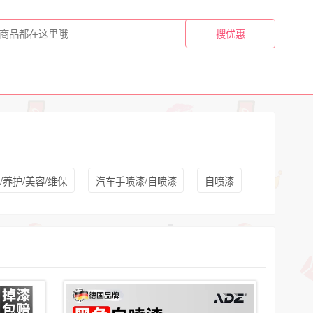
/养护/美容/维保
汽车手喷漆/自喷漆
自喷漆