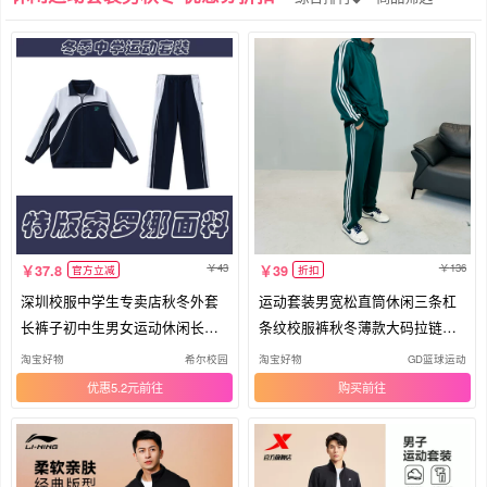
43
136
37.8
39
官方立减
折扣
深圳校服中学生专卖店秋冬外套
运动套装男宽松直筒休闲三条杠
长裤子初中生男女运动休闲长袖
条纹校服裤秋冬薄款大码拉链运
套装
动服
淘宝好物
希尔校园
淘宝好物
GD篮球运动
优惠5.2元
购买