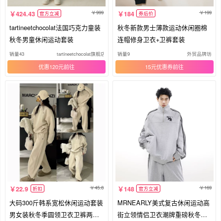
999
199
424.43
184
官方立减
券后价
tartineetchocolat法国巧克力童装
秋冬新款男士薄款运动休闲圈棉
秋冬男童休闲运动套装
连帽修身卫衣+卫裤套装
销量43
tartineetchocolat旗舰店
销量9
外贸品牌坊
优惠120元
15元优惠券
45.8
169
22.9
148
折扣
官方立减
大码300斤韩系宽松休闲运动套装
MRNEARLY美式复古休闲运动高
男女装秋冬季圆领卫衣卫裤两件
街立领情侣卫衣潮牌重磅秋冬款