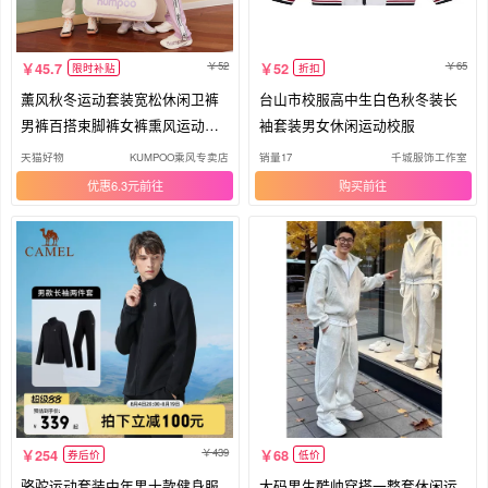
52
65
45.7
52
限时补贴
折扣
薰风秋冬运动套装宽松休闲卫裤
台山市校服高中生白色秋冬装长
男裤百搭束脚裤女裤熏风运动裤
袖套装男女休闲运动校服
长裤
天猫好物
KUMPOO乘风专卖店
销量17
千城服饰工作室
优惠6.3元
购买
439
254
68
券后价
低价
骆驼运动套装中年男士款健身服
大码男生酷帅穿搭一整套休闲运