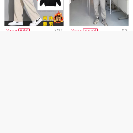
19.8
79
18.8
69.5
券后价
官方立减
灯芯绒加绒裤子男裤秋冬款潮流
炸街痞帅运动套装男女秋冬简约
宽松直筒裤阔腿运动休闲套装男
宽松加绒加厚情侣卫衣休闲两件
冬季
套潮
销量400+
7只老鼠
销量600+
Gushi故事男女
1元优惠券
优惠9.5元