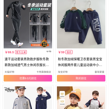
79
69.5
59
官方立减
低价
速干运动套装男款跑步服秋冬款
秋冬款加绒保暖卫衣套装男宝宝
新款加绒透气男士休闲衣服长裤
休闲服两件套儿童运动装中小童
秋季
装厚
天猫好物
卡梵霖旗舰店
淘宝好物
童瑶婴童
优惠9.5元
购买