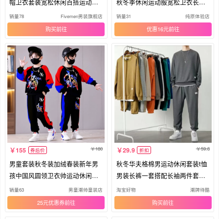
帽卫衣套装宽松休闲百搭运动服
秋冬季休闲运动服宽松卫衣长裤
两件套
三件套
销量78
Fivemen男装旗舰店
销量31
纯原体验店
购买
优惠16元
180
59.8
155
29.9
券后价
折扣
男童套装秋冬装加绒春装新年男
秋冬华夫格棉男运动休闲套装t恤
孩中国风圆领卫衣帅运动休闲两
男装长裤一套搭配长袖两件套多
件套
色
销量63
男童潮帅童装店
淘宝好物
潮牌待酷
25元优惠券
购买