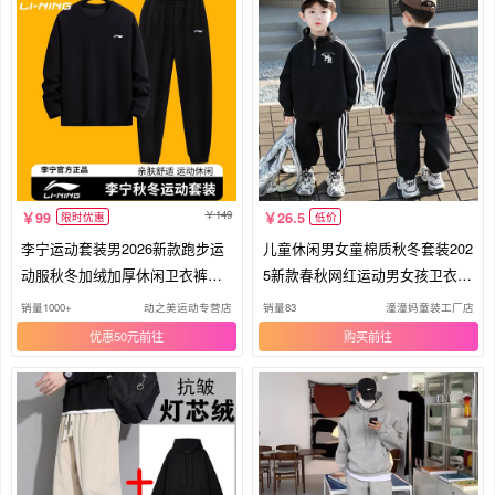
149
99
26.5
限时优惠
低价
李宁运动套装男2026新款跑步运
儿童休闲男女童棉质秋冬套装202
动服秋冬加绒加厚休闲卫衣裤子
5新款春秋网红运动男女孩卫衣洋
正牌
气
销量1000+
动之美运动专营店
销量83
潼潼妈童装工厂店
优惠50元
购买