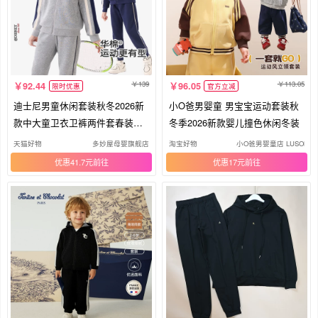
139
113.05
92.44
96.05
限时优惠
官方立减
迪士尼男童休闲套装秋冬2026新
小O爸男婴童 男宝宝运动套装秋
款中大童卫衣卫裤两件套春装运
冬季2026新款婴儿撞色休闲冬装
动装
天猫好物
多妙屋母婴旗舰店
淘宝好物
小O爸男婴童店 LUSON BA
优惠41.7元
优惠17元