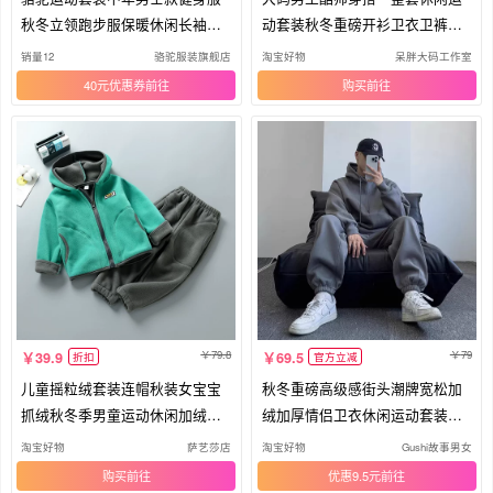
秋冬立领跑步服保暖休闲长袖两
动套装秋冬重磅开衫卫衣卫裤两
件套
件套
销量12
骆驼服装旗舰店
淘宝好物
呆胖大码工作室
40元优惠券
购买
79.8
79
39.9
69.5
折扣
官方立减
儿童摇粒绒套装连帽秋装女宝宝
秋冬重磅高级感街头潮牌宽松加
抓绒秋冬季男童运动休闲加绒两
绒加厚情侣卫衣休闲运动套装男
件套
女潮
淘宝好物
萨艺莎店
淘宝好物
Gushi故事男女
购买
优惠9.5元