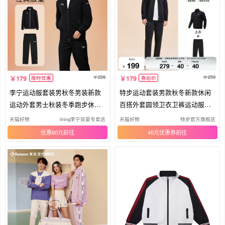
239
259
179
179
限时优惠
券后价
李宁运动服套装男秋冬男装新款
特步运动套装男款秋冬新款休闲
运动外套男士秋装冬季跑步休闲
百搭外套圆领卫衣卫裤运动服两
卫衣
件套
天猫好物
lining李宁双豪专卖店
天猫好物
特步官方旗舰店
优惠60元
40元优惠券