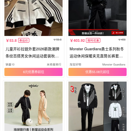
59.8
459
53.8
403.92
券后价
限时优惠
儿童开衫拉链外套2026新款潮牌
Monster Guardians勇士系列秋冬
条纹百搭男女休闲运动套装秋冬
运动休闲保暖夹克直筒长裤套装
时尚
男
销量10
米奇屋商行
淘宝好物
Monster Guardians
6元优惠券
优惠55.08元