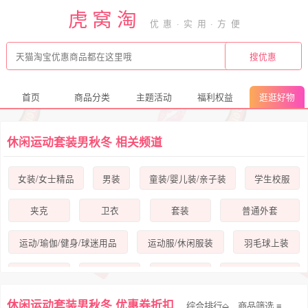
虎窝淘
首页
商品分类
主题活动
福利权益
逛逛好物
休闲运动套装男秋冬 相关频道
女装/女士精品
男装
童装/婴儿装/亲子装
学生校服
夹克
卫衣
套装
普通外套
运动/瑜伽/健身/球迷用品
运动服/休闲服装
羽毛球上装
运动套装
运动长裤
时尚套装
休闲运动套装
休闲运动套装男秋冬 优惠券折扣
综合排行⬙
商品筛选
时尚套装