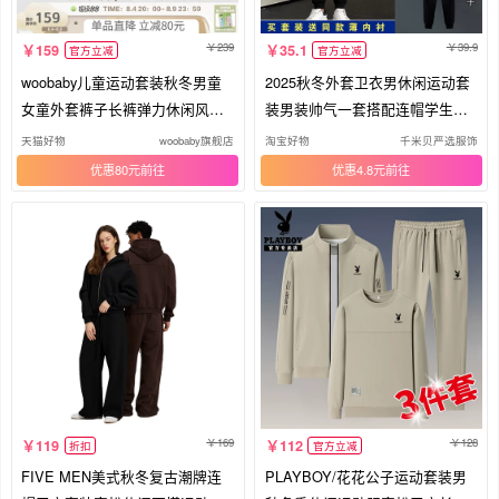
239
39.9
159
35.1
官方立减
官方立减
woobaby儿童运动套装秋冬男童
2025秋冬外套卫衣男休闲运动套
女童外套裤子长裤弹力休闲风童
装男装帅气一套搭配连帽学生青
装
少年
天猫好物
woobaby旗舰店
淘宝好物
千米贝严选服饰
优惠80元
优惠4.8元
169
128
119
112
折扣
官方立减
FIVE MEN美式秋冬复古潮牌连
PLAYBOY/花花公子运动套装男