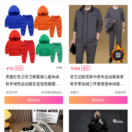
89
55
588
折扣
低价
男童红色卫衣卫裤套装儿童休闲
官方迈耐克斯中老年运动套装男
秋冬绿色运动服女宝宝校服帽衫
秋冬季加绒三件套爸爸休闲装运
外套
动服
淘宝好物
依依童装精品店
销量27
加烟商贸
购买
购买