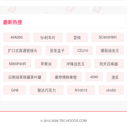
最新热搜
49A260
SC903H8H
fjn刹车片
堂纯
CDJ10
扩口式直通管接头
亚圣孟子
爆裂战击王
NW0P40R
苹果派
冲锋战击王
刑天召唤器
4590
日照绿茶铁罐茶叶罐
康师傅鲜果橙
渣反
GH8
N10015
cfm50
健达巧克力
© 2012-2026 TAO.HOOOS.COM