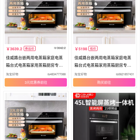
3642.2
3639.2
5198
券后价
低价
佳威路台嵌两用电蒸箱家庭电蒸
佳威路台嵌两用电蒸箱家庭电蒸
箱台式电蒸箱家用蒸箱厨房专用
箱台式电蒸箱家用蒸箱厨房专用
台式
台式
淘宝好物
tb4834777088
淘宝好物
tb5621857431
3元优惠券
购买