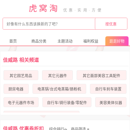
虎窝淘
首页
商品分类
主题活动
福利权益
逛逛好物
佳威路 相关频道
其它园艺用品
其它元器件
其它面部美容工具配件
厨房电器
电蒸锅/台式电蒸箱/肠粉机
自行车刹车装置
电子元器件市场
自行车/骑行装备/零配件
美容美体仪器
园艺用品/花园装饰/植物养护
佳威路 优惠券折扣
综合排行⬙
商品筛选