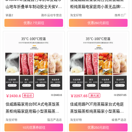
山地车折叠单车制动胶全天侯V刹
柜纯蒸箱电家庭用小蒸无品牌/箱
车块
蒸
销量2
路朴运动专营店
淘宝好物
挽桦工厂
优惠2.7元
优惠260元
2440.6
2507.65
2430.6
2257.65
券后价
满元减
佳威路箱家用台BEA式电蒸饭蒸
佳威用路POT用蒸箱家台式电庭
蒸柜纯箱家庭用箱小型蒸箱蒸汽
蒸饭箱蒸柜纯蒸箱家小型蒸箱蒸
电汽
汽电
淘宝好物
强迅严选店
淘宝好物
峻善严选店
10元优惠券
优惠250元