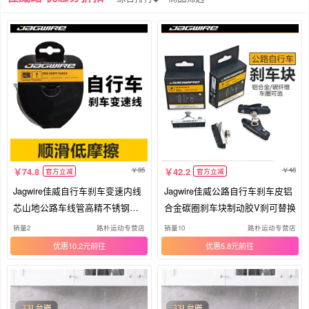
85
48
74.8
42.2
官方立减
官方立减
Jagwire佳威自行车刹车变速内线
Jagwire佳威公路自行车刹车皮铝
芯山地公路车线管高精不锈钢研
合金碳圈刹车块制动胶V刹可替换
磨
销量2
路朴运动专营店
销量10
路朴运动专营店
优惠10.2元
优惠5.8元