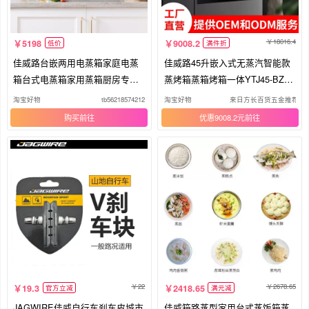
18016.4
5198
9008.2
低价
满件折
佳威路台嵌两用电蒸箱家庭电蒸
佳威路45升嵌入式无蒸汽智能款
箱台式电蒸箱家用蒸箱厨房专用
蒸烤箱蒸箱烤箱一体YTJ45-BZW-
台式
N2N1
淘宝好物
tb56218574212
淘宝好物
来日方长百货五金推荐
购买
优惠9008.2元
22
2678.65
19.3
2418.65
官方立减
满元减
JAGWIRE佳威自行车刹车皮城市
佳威箱路蒸型家用台式蒸饭箱蒸