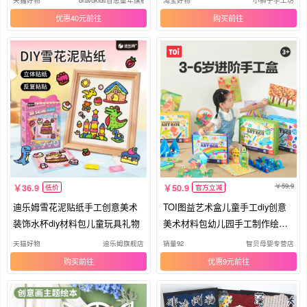
优惠40元
购买
59.9
36.9
50.9
低价
官方立减
迪乐姆雪花泥贴纸手工创意美术
TOI图益艺术盒儿童手工diy创意
装饰水杯diy材料包儿童玩具礼物
美术材料包幼儿园手工制作绘画
礼物
天猫好物
迪乐姆旗舰店
销量92
智贝母婴专营店
购买
优惠9元