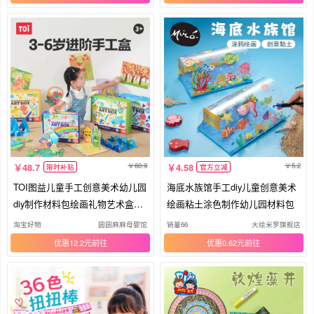
60.9
5.2
48.7
4.58
限时补贴
官方立减
TOI图益儿童手工创意美术幼儿园
海底水族馆手工diy儿童创意美术
diy制作材料包绘画礼物艺术盒玩
绘画粘土涂色制作幼儿园材料包
具
淘宝好物
圆圆麻麻母婴馆
销量66
大绘米罗旗舰店
优惠12.2元
优惠0.62元