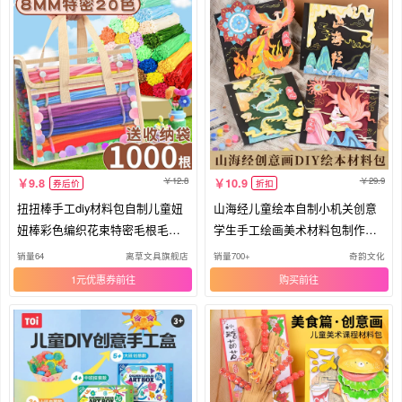
12.8
29.9
9.8
10.9
券后价
折扣
扭扭棒手工diy材料包自制儿童妞
山海经儿童绘本自制小机关创意
妞棒彩色编织花束特密毛根毛绒
学生手工绘画美术材料包制作套
条美术专用手工花发箍纽纽棒创
装
销量64
离草文具旗舰店
销量700+
奇韵文化
意手捧花批发C1
1元优惠券
购买