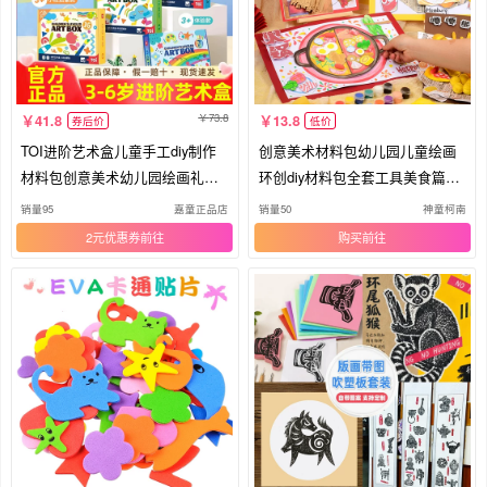
73.8
41.8
13.8
券后价
低价
TOI进阶艺术盒儿童手工diy制作
创意美术材料包幼儿园儿童绘画
材料包创意美术幼儿园绘画礼物
环创diy材料包全套工具美食篇设
玩具
计
销量95
嘉童正品店
销量50
神童柯南
2元优惠券
购买