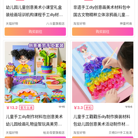
幼儿园儿童创意美术小课堂礼盒
非遗手工diy创意画美术材料包中
装绘画培训机构课程手工diy材料
国古文物精粹立体涂鸦画儿童绘
包
画
天猫好物
八斗童旗舰店
淘宝好物
神童柯南
购买
购买
15
6.6
13.2
3.3
官方立减
折扣
儿童手工diy制作材料包创意美术
儿童手工戳戳乐diy制作换装材料
幼儿园绘画礼物益智玩具美劳女
包幼儿园创意美术活动制作材料
孩
包
天猫好物
帕龙母婴旗舰店
淘宝好物
贝萌DIY手工批发