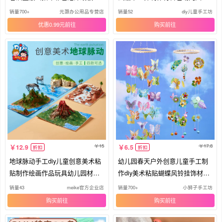
加厚小学生创意diy手工刻纸板儿
物
销量700+
元灏办公用品专营店
销量52
diy儿童手工坊
童板画雕刻材料包
优惠0.99元
购买
15
17.8
12.9
6.5
折扣
折扣
地球脉动手工diy儿童创意美术粘
幼儿园春天户外创意儿童手工制
贴制作绘画作品玩具幼儿园材料
作diy美术粘贴蝴蝶风铃挂饰材料
包
包
销量43
meike官方企业店
销量700+
小狮子手工坊
购买
购买