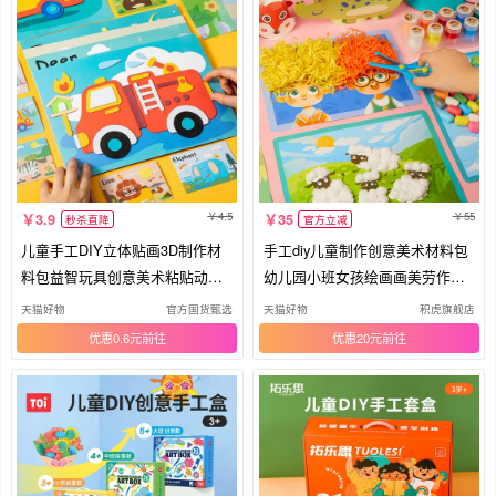
4.5
55
3.9
35
秒杀直降
官方立减
儿童手工DIY立体贴画3D制作材
手工diy儿童制作创意美术材料包
料包益智玩具创意美术粘贴动物
幼儿园小班女孩绘画画美劳作玩
安全
具
天猫好物
官方国货甄选
天猫好物
积虎旗舰店
优惠0.6元
优惠20元