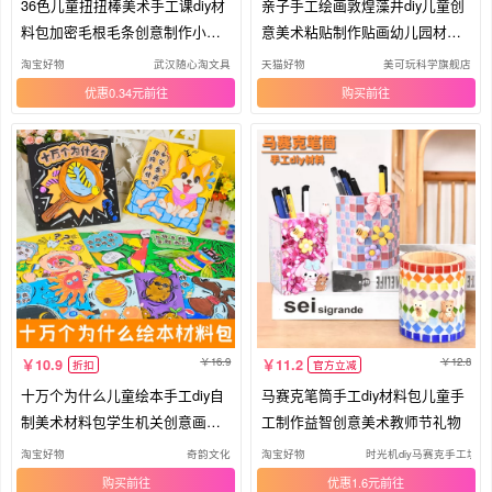
36色儿童扭扭棒美术手工课diy材
亲子手工绘画敦煌藻井diy儿童创
料包加密毛根毛条创意制作小玩
意美术粘贴制作贴画幼儿园材料
具
包
淘宝好物
武汉随心淘文具
天猫好物
美可玩科学旗舰店
优惠0.34元
购买
16.9
12.8
10.9
11.2
折扣
官方立减
十万个为什么儿童绘本手工diy自
马赛克笔筒手工diy材料包儿童手
制美术材料包学生机关创意画套
工制作益智创意美术教师节礼物
装
淘宝好物
奇韵文化
淘宝好物
时光机diy马赛克手工坊
购买
优惠1.6元