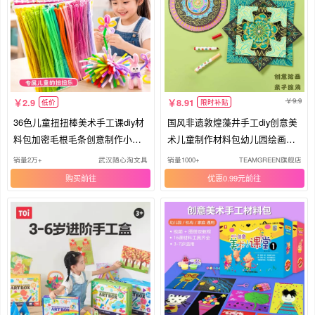
9.9
2.9
8.91
低价
限时补贴
36色儿童扭扭棒美术手工课diy材
国风非遗敦煌藻井手工diy创意美
料包加密毛根毛条创意制作小玩
术儿童制作材料包幼儿园绘画涂
具
鸦
销量2万+
武汉随心淘文具
销量1000+
TEAMGREEN旗舰店
购买
优惠0.99元