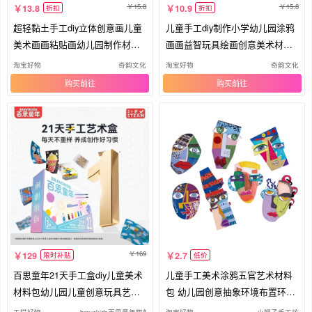
15.8
15.8
13.8
10.9
折扣
折扣
超轻黏土手工diy立体创意画儿童
儿童手工diy制作小学幼儿园涂鸦
美术画画粘贴画幼儿园制作材料
画画益智玩具绘画创意美术材料
包
包
淘宝好物
奇韵文化
淘宝好物
奇韵文化
购买
购买
169
129
2.7
限时补贴
低价
百思童年21天手工盒diy儿童美术
儿童手工美术涂鸦五官艺术材料
材料包幼儿园儿童创意玩具艺术
包 幼儿园创意抽象环境布置环创
盒
DIY
天猫好物
bravokids百思童年旗舰店
淘宝好物
小狮子手工坊