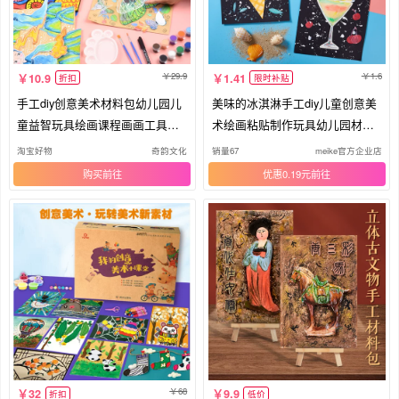
29.9
1.6
10.9
1.41
折扣
限时补贴
手工diy创意美术材料包幼儿园儿
美味的冰淇淋手工diy儿童创意美
童益智玩具绘画课程画画工具套
术绘画粘贴制作玩具幼儿园材料
装
包
淘宝好物
奇韵文化
销量67
meike官方企业店
购买
优惠0.19元
68
32
9.9
折扣
低价