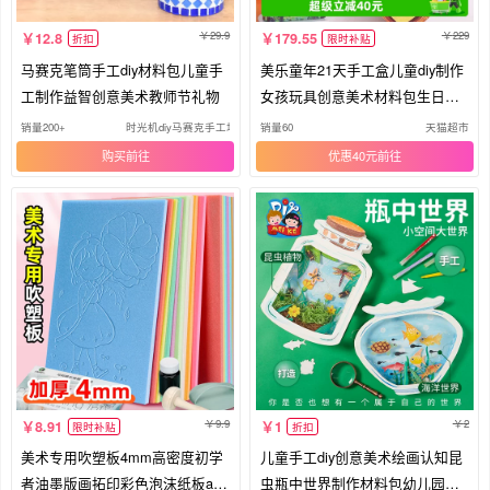
29.9
229
12.8
179.55
折扣
限时补贴
马赛克笔筒手工diy材料包儿童手
美乐童年21天手工盒儿童diy制作
工制作益智创意美术教师节礼物
女孩玩具创意美术材料包生日礼
物
销量200+
时光机diy马赛克手工坊
销量60
天猫超市
购买
优惠40元
9.9
2
8.91
1
限时补贴
折扣
美术专用吹塑板4mm高密度初学
儿童手工diy创意美术绘画认知昆
者油墨版画拓印彩色泡沫纸板a4
虫瓶中世界制作材料包幼儿园礼