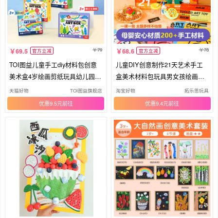
79
78
69.5
68.6
官方立减
官方立减
TOI图益儿童手工diy材料包创意
儿童DIY创意制作21天艺术手工
美术盒4岁绘画剪纸玩具幼儿园大
盒美术材料包玩具男女孩绘画礼
班
物
天猫好物
TOI图益旗舰店
淘宝好物
拓乐思玩具
优惠9.5元
优惠9.4元