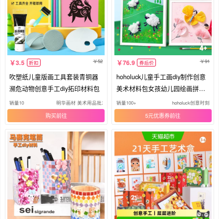
52
91
3.5
76.9
折扣
券后价
吹塑纸儿童版画工具套装青铜器
hoholuck儿童手工画diy制作创意
濒危动物创意手工diy拓印材料包
美术材料包女孩幼儿园绘画拼贴
画
销量10
明华画材 美术用品批发
销量100+
hoholuck创意时刻
购买
5元优惠券