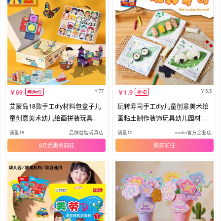
77
5.5
69
1.9
券后价
折扣
艾蒙岛18款手工diy材料包盒子儿
玩转寿司手工diy儿童创意美术绘
童创意美术幼儿绘画拼装玩具礼
画粘土制作装饰玩具幼儿园材料
物
包
销量18
品牌益智玩具店
销量10
meike官方企业店
8元优惠券
购买