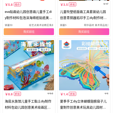
17
5.8
3.5
低价
折扣
eva贴画幼儿园创意画儿童手工di
儿童吹塑纸版画工具套装幼儿园
y制作材料包泡沫海绵纸贴纸美工
创意青铜器拓印手工diy制作材料
区
包
销量53
绘艺点美术幼教区角美劳玩具
销量5
明华画材 美术用品批发
购买
购买
9.8
6
8.8
1.4
折扣
折扣
海底水族馆儿童手工黏土diy制作
夏季手工diy立体蝴蝶翅膀扇子儿
材料包幼儿园创意美术绘画区玩
童制作创意美术玩具幼儿园材料