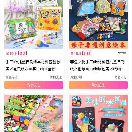
15.9
10.9
10.9
低价
折扣
手工diy儿童自制绘本材料包创意
非遗文化手工diy材料包儿童自制
美术昆虫绘本画学生画画全套工
绘本创意画画diy填色美术绘画套
具
装
淘宝好物
奇韵文化
淘宝好物
奇韵文化
购买
购买