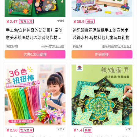
2.8
2.47
35.9
官方立减
低价
手工diy立体神奇的动动画儿童创
迪乐姆雪花泥贴纸手工创意美术
意美术绘画幼儿园涂鸦制作材料
装饰水杯diy材料包儿童玩具礼物
包
淘宝好物
meike官方企业店
销量34
迪乐姆益智玩具企业店
优惠0.33元
购买
2.9
30
2.56
1.4
官方立减
折扣