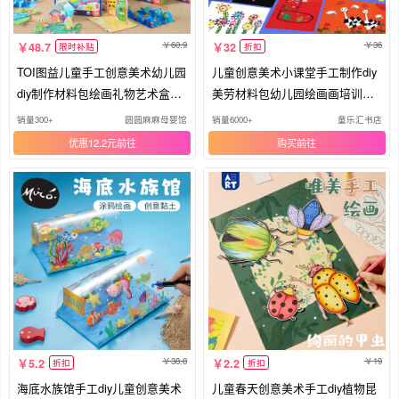
60.9
36
48.7
32
限时补贴
折扣
TOI图益儿童手工创意美术幼儿园
儿童创意美术小课堂手工制作diy
diy制作材料包绘画礼物艺术盒玩
美劳材料包幼儿园绘画画培训课
具
程
销量300+
圆圆麻麻母婴馆
销量6000+
童乐汇书店
优惠12.2元
购买
38.8
19
5.2
2.2
折扣
折扣
海底水族馆手工diy儿童创意美术
儿童春天创意美术手工diy植物昆