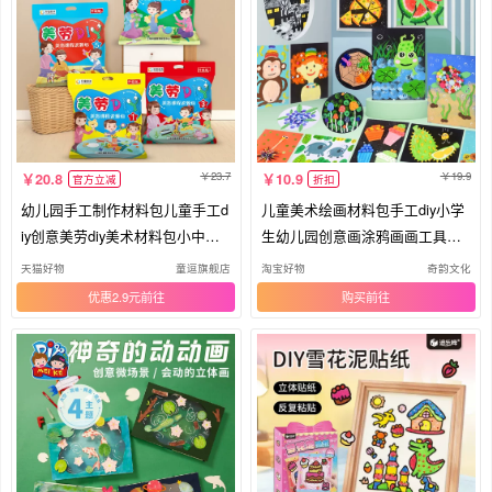
23.7
19.9
20.8
10.9
官方立减
折扣
幼儿园手工制作材料包儿童手工d
儿童美术绘画材料包手工diy小学
iy创意美劳diy美术材料包小中大
生幼儿园创意画涂鸦画画工具套
班
装
天猫好物
童逗旗舰店
淘宝好物
奇韵文化
优惠2.9元
购买