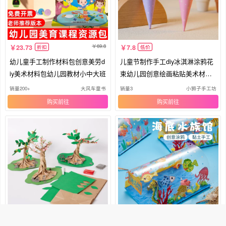
69.8
23.73
7.8
折扣
低价
幼儿童手工制作材料包创意美劳d
儿童节制作手工diy冰淇淋涂鸦花
iy美术材料包幼儿园教材小中大班
束幼儿园创意绘画粘贴美术材料
包
销量200+
大风车童书
销量3
小狮子手工坊
购买
购买
9.8