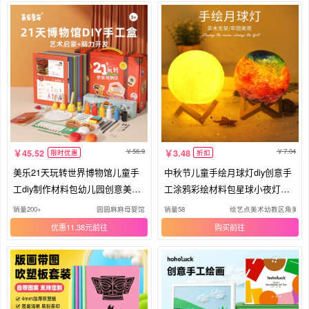
56.9
7.04
45.52
3.48
限时优惠
折扣
美乐21天玩转世界博物馆儿童手
中秋节儿童手绘月球灯diy创意手
工diy制作材料包幼儿园创意美术
工涂鸦彩绘材料包星球小夜灯摆
包
件
销量200+
圆圆麻麻母婴馆
销量58
绘艺点美术幼教区角美劳
优惠11.38元
购买