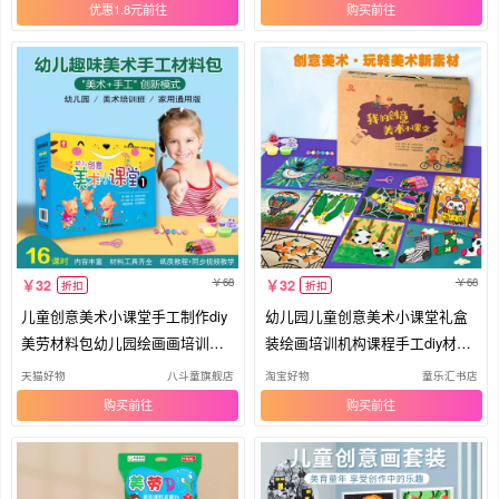
优惠1.8元
购买
68
68
32
32
折扣
折扣
儿童创意美术小课堂手工制作diy
幼儿园儿童创意美术小课堂礼盒
美劳材料包幼儿园绘画画培训课
装绘画培训机构课程手工diy材料
程
包
天猫好物
八斗童旗舰店
淘宝好物
童乐汇书店
购买
购买