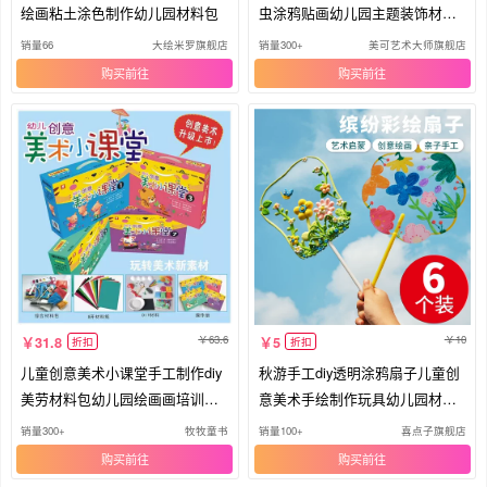
绘画粘土涂色制作幼儿园材料包
虫涂鸦贴画幼儿园主题装饰材料
包
销量66
大绘米罗旗舰店
销量300+
美可艺术大师旗舰店
购买
购买
63.6
10
31.8
5
折扣
折扣
儿童创意美术小课堂手工制作diy
秋游手工diy透明涂鸦扇子儿童创
美劳材料包幼儿园绘画画培训课
意美术手绘制作玩具幼儿园材料
程
包
销量300+
牧牧童书
销量100+
喜点子旗舰店
购买
购买