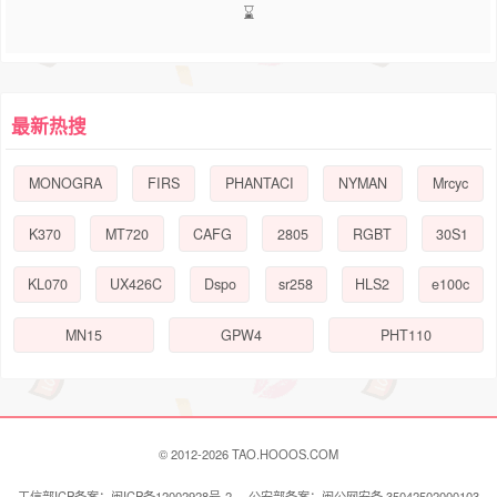
13899
10000
10399
7505
券后价
券后价
【自营】加拿大鹅 女士中长款派
【自营】Canada Goose加拿大鹅
克大衣鸭绒连帽羽绒服外套 6660
Grandview短款羽绒服女外套 226
W
6WT
天猫好物
天猫国际自营时尚范
销量3
天猫国际自营时尚范
1212元优惠券
800元优惠券