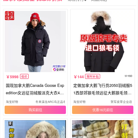
160
5998
144
低价
限时补贴
国现加拿大鹅Canada Goose Exp
定做加拿大鹅飞行员2050羽绒服5
edition女远征羽绒服派克大衣466
1西部郊狼毛领远征大鹅狼毛领单
0L
买
淘宝好物
冬来溪往ARC鸟正品老店
淘宝好物
贺军皮草企业店
购买
优惠16元