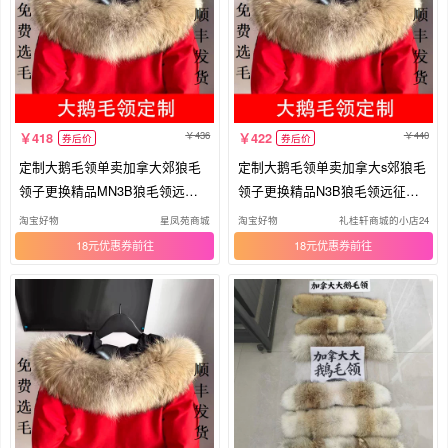
436
440
418
422
券后价
券后价
定制大鹅毛领单卖加拿大郊狼毛
定制大鹅毛领单卖加拿大s郊狼毛
领子更换精品MN3B狼毛领远征
领子更换精品N3B狼毛领远征真
真毛领
毛领
淘宝好物
星凤苑商城
淘宝好物
礼桂轩商城的小店24
18元优惠券
18元优惠券