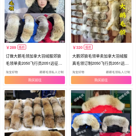
289
320
低价
低价
订做大鹅毛领加拿大羽绒服郊狼
大鹅郊狼毛领单卖加拿大羽绒服
毛领单卖2050飞行员2051远征狼
真毛领订制2050飞行员2051远征
毛领
毛领
淘宝好物
卿卿毛领私人订制
淘宝好物
卿卿毛领私人订制
购买
购买