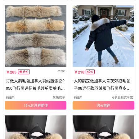
300
285
218
券后价
低价
订做大鹅毛领加拿大羽绒服派克2
大的鹅定做加拿大青灰郊狼毛领
050飞行员远征狼毛领单卖狼毛毛
子08远征款羽绒服飞行员真皮草
领
帽条
销量2
爱裘皮草
销量2
尚裘狐狼皮草馆
15元优惠券
购买