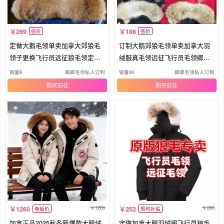
269
186
低价
低价
定做大鹅毛领单卖加拿大郊狼毛
订制大鹅郊狼毛领单卖加拿大羽
领子更换飞行员远征狼毛领定制
绒服真毛领远征飞行员毛领卿卿
卿卿
毛领
销量8
卿卿毛领私人订制
销量93
卿卿毛领私人订制
购买
购买
1280
280
1260
252
券后价
限时补贴
加拿正品2025秋冬新爆款大鹅绒
定做加拿大鹅羽绒服飞行员狼毛