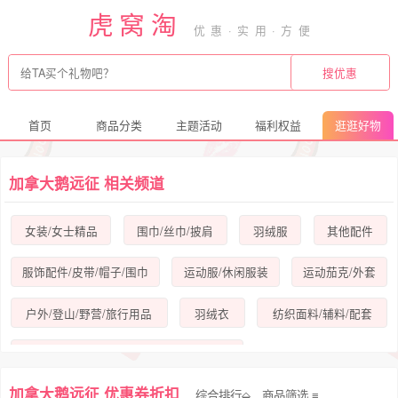
虎窝淘
首页
商品分类
主题活动
福利权益
逛逛好物
加拿大鹅远征 相关频道
女装/女士精品
围巾/丝巾/披肩
羽绒服
其他配件
服饰配件/皮带/帽子/围巾
运动服/休闲服装
运动茄克/外套
户外/登山/野营/旅行用品
羽绒衣
纺织面料/辅料/配套
毛领
加拿大鹅远征 优惠券折扣
综合排行⬙
商品筛选