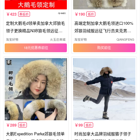
441
423
190
券后价
低价
定制大鹅毛d领单卖加拿大郊狼毛
高端定制加拿大鹅毛领进口100%
领子更换精品N3B狼毛领远征真
郊狼羽绒服远征飞行员夹克男女
毛领
通用
淘宝好物
火玉庄商城
淘宝好物
QIANGFENG
18元优惠券
购买
289
99
低价
低价
大鹅Expedition Parka郊狼毛领单
时尚加拿大品牌羽绒服貉子领子