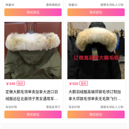
毛领
毛领
销量35
蔷枫旗舰店
销量20
卿卿毛领私人订制
购买
购买
245
520
低价
低价
定做大鹅毛领单卖加拿大进口羽
大鹅羽绒服高端郊狼毛领订制加
绒服远征北面领子男女通用军版N
拿大郊狼毛领单卖无毛款飞行员
3B
远征
淘宝好物
雪狐皮草行
淘宝好物
卿卿毛领私人订制
购买
购买