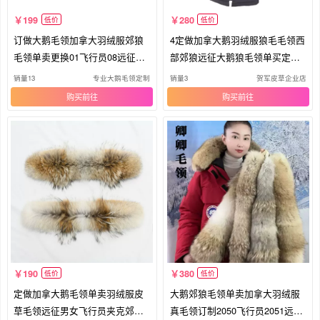
199
280
低价
低价
订做大鹅毛领加拿大羽绒服郊狼
4定做加拿大鹅羽绒服狼毛毛领西
毛领单卖更换01飞行员08远征狼
部郊狼远征大鹅狼毛领单买定制N
毛领
3B
销量13
专业大鹅毛领定制
销量3
贺军皮草企业店
购买
购买
190
380
低价
低价
定做加拿大鹅毛领单卖羽绒服皮
大鹅郊狼毛领单卖加拿大羽绒服
草毛领远征男女飞行员夹克郊狼
真毛领订制2050飞行员2051远征