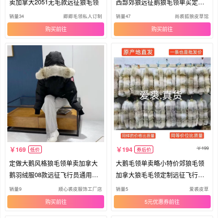
卖加拿大2051无毛款远征狼毛领
西部郊狼远征鹅狼毛领单买定制N
3B
销量34
卿卿毛领私人订制
销量47
尚裘狐狼皮草馆
购买
购买
199
169
194
低价
券后价
定做大鹅风格狼毛领单卖加拿大
大鹅毛领单卖略小特价郊狼毛领
鹅羽绒服08款远征飞行员通用狼
加拿大狼毛毛领定制远征飞行员
毛领
毛领
销量9
顺心裘皮服饰工厂店
销量5
爱裘皮草
购买
5元优惠券