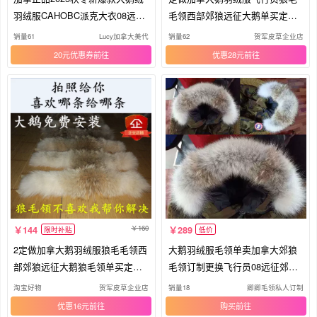
羽绒服CAHOBC派克大衣08远征
毛领西部郊狼远征大鹅单买定制N
女中长
3B
销量61
Lucy加拿大美代
销量62
贺军皮草企业店
20元优惠券
优惠28元
160
144
289
限时补贴
低价
2定做加拿大鹅羽绒服狼毛毛领西
大鹅羽绒服毛领单卖加拿大郊狼
部郊狼远征大鹅狼毛领单买定制N
毛领订制更换飞行员08远征郊狼
3B
毛领
淘宝好物
贺军皮草企业店
销量18
卿卿毛领私人订制
优惠16元
购买