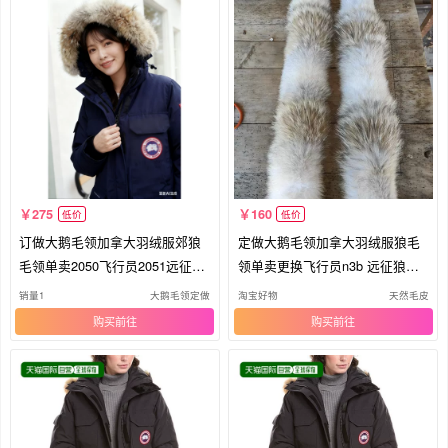
275
160
低价
低价
订做大鹅毛领加拿大羽绒服郊狼
定做大鹅毛领加拿大羽绒服狼毛
毛领单卖2050飞行员2051远征狼
领单卖更换飞行员n3b 远征狼毛
毛领
领
销量1
大鹅毛领定做
淘宝好物
天然毛皮
购买
购买